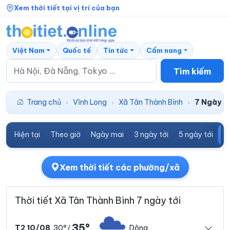
Xem thời tiết tại vị trí của bạn
Việt Nam
Quốc tế
Tin tức
Cẩm nang
Tìm kiếm
Trang chủ
Vĩnh Long
Xã Tân Thành Bình
7 Ngày tớ
›
›
›
Hiện tại
Theo giờ
Ngày mai
3 ngày tới
5 ngày tới
7
Xem thời tiết các phường/xã
Thời tiết Xã Tân Thành Bình 7 ngày tới
35°
30°
Dông
T2 10/08
/