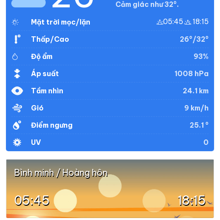
Cảm giác như 32°.
05:45
18:15
Mặt trời mọc/lặn
26°/32°
Thấp/Cao
93%
Độ ẩm
1008 hPa
Áp suất
24.1 km
Tầm nhìn
9 km/h
Gió
25.1 °
Điểm ngưng
0
UV
Bình minh / Hoàng hôn
05:45
18:15