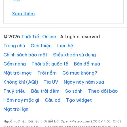
Xã An Hiệp
Xã An Ngãi Trung
Xem thêm
Xã An Phú Tân
Xã An Qui
Xã Ba Tri
Xã Bảo Thạnh
© 2026
Thời Tiết Online
All rights reserved.
Trang chủ
Giới thiệu
Liên hệ
Xã Bình Đại
Xã Bình Phú
Chính sách bảo mật
Điều khoản sử dụng
Xã Bình Phước
Xã Cái Ngang
Cẩm nang
Thời tiết quốc tế
Bản đồ mưa
Xã Cái Nhum
Xã Càng Long
Mặt trời mọc
Trời nồm
Có mưa không?
Xã Cầu Kè
Xã Cầu Ngang
Không khí (AQI)
Tia UV
Ngày này năm xưa
Thuỷ triều
Bầu trời đêm
So sánh
Theo dõi bão
Xã Châu Hòa
Xã Châu Hưng
Hôm nay mặc gì
Câu cá
Tạo widget
Xã Châu Thành
Xã Chợ Lách
Mặt trời lặn
Xã Đại An
Xã Đại Điền
Nguồn dữ liệu:
Dữ liệu thời tiết bởi Open-Meteo.com (CC BY 4.0) · Chất
Xã Đôn Châu
Xã Đông Hải
lượng không khí: CAMS – Copernicus Atmosphere Monitoring Service ·