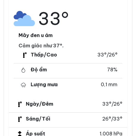
33°
Mây đen u ám
Cảm giác như 37°.
Thấp/Cao
33°/26°
Độ ẩm
78%
Lượng mưa
0,1 mm
Ngày/Đêm
33°/26°
Sáng/Tối
26°/33°
Áp suất
1.008 hPa