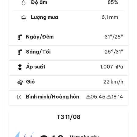
Độ ẩm
85%
Lượng mưa
6,1 mm
Ngày/Đêm
31°/26°
Sáng/Tối
26°/31°
Áp suất
1.007 hPa
Gió
22 km/h
Bình minh/Hoàng hôn
05:45
18:14
T3 11/08