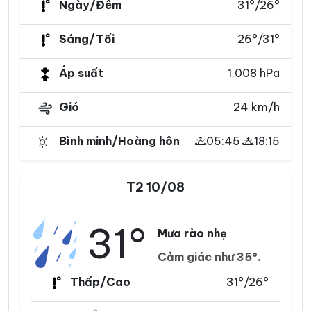
Ngày/Đêm
31°/26°
Sáng/Tối
26°/31°
Áp suất
1.008 hPa
Gió
24 km/h
Bình minh/Hoàng hôn
05:45
18:15
T2 10/08
31°
Mưa rào nhẹ
Cảm giác như 35°.
Thấp/Cao
31°/26°