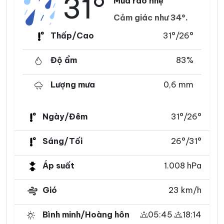
31°
Mưa rào nhẹ
Cảm giác như 34°.
Thấp/Cao
31°/26°
Độ ẩm
83%
Lượng mưa
0,6 mm
Ngày/Đêm
31°/26°
Sáng/Tối
26°/31°
Áp suất
1.008 hPa
Gió
23 km/h
Bình minh/Hoàng hôn
05:45
18:14