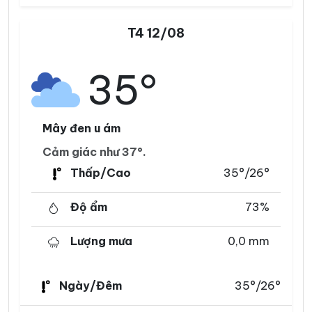
T4 12/08
35°
Mây đen u ám
Cảm giác như 37°.
Thấp/Cao
35°/26°
Độ ẩm
73%
Lượng mưa
0,0 mm
Ngày/Đêm
35°/26°