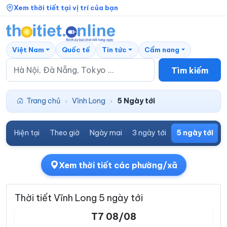
Xem thời tiết tại vị trí của bạn
Việt Nam
Quốc tế
Tin tức
Cẩm nang
Tìm kiếm
Trang chủ
Vĩnh Long
5 Ngày tới
›
›
Hiện tại
Theo giờ
Ngày mai
3 ngày tới
5 ngày tới
7
Xem thời tiết các phường/xã
Thời tiết Vĩnh Long 5 ngày tới
T7 08/08