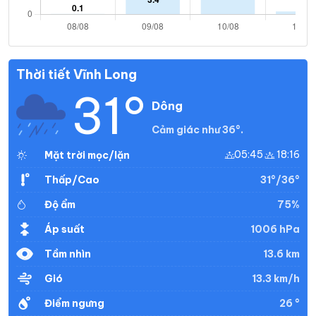
Thời tiết Vĩnh Long
31°
Dông
Cảm giác như 36°.
05:45
18:16
Mặt trời mọc/lặn
31°/36°
Thấp/Cao
75%
Độ ẩm
1006 hPa
Áp suất
13.6 km
Tầm nhìn
13.3 km/h
Gió
26 °
Điểm ngưng