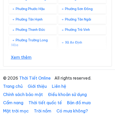
Phường Phước Hậu
Phường Sơn Đông
Phường Tân Hạnh
Phường Tân Ngãi
Phường Thanh Đức
Phường Trà Vinh
Phường Trường Long
Xã An Định
Hòa
Xã An Hiệp
Xã An Ngãi Trung
Xem thêm
Xã An Phú Tân
Xã An Qui
Xã Ba Tri
Xã Bảo Thạnh
© 2026
Thời Tiết Online
All rights reserved.
Trang chủ
Giới thiệu
Liên hệ
Xã Bình Đại
Xã Bình Phú
Chính sách bảo mật
Điều khoản sử dụng
Xã Bình Phước
Xã Cái Ngang
Cẩm nang
Thời tiết quốc tế
Bản đồ mưa
Xã Cái Nhum
Xã Càng Long
Mặt trời mọc
Trời nồm
Có mưa không?