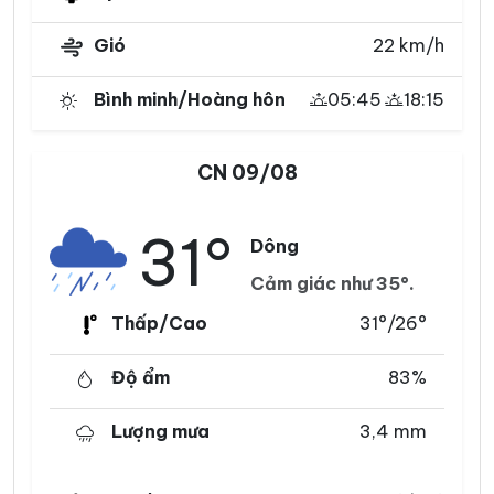
Gió
22 km/h
Bình minh/Hoàng hôn
05:45
18:15
CN 09/08
31°
Dông
Cảm giác như 35°.
Thấp/Cao
31°/26°
Độ ẩm
83%
Lượng mưa
3,4 mm