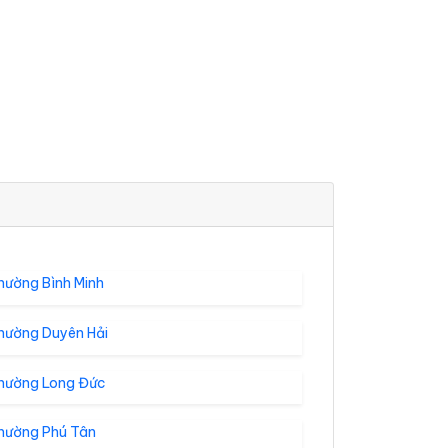
hường Bình Minh
hường Duyên Hải
hường Long Đức
hường Phú Tân