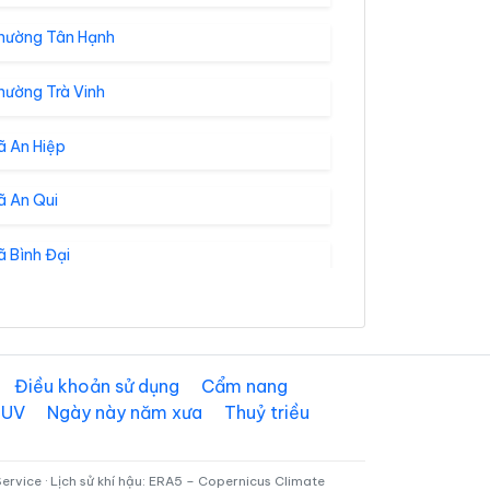
hường Tân Hạnh
hường Trà Vinh
ã An Hiệp
ã An Qui
 Bình Đại
ã Cái Ngang
ã Cầu Kè
Điều khoản sử dụng
Cẩm nang
 UV
Ngày này năm xưa
Thuỷ triều
ã Châu Hưng
ã Đại An
rvice · Lịch sử khí hậu: ERA5 – Copernicus Climate