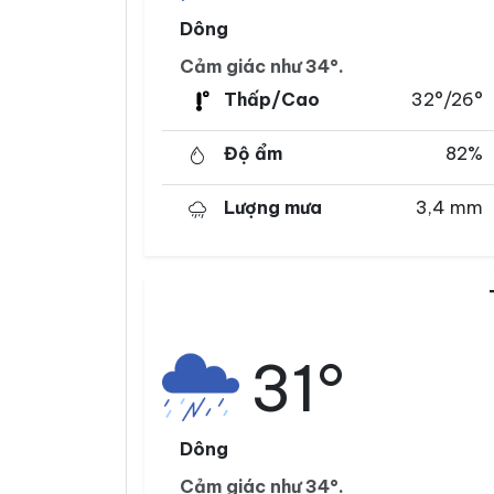
Dông
Cảm giác như 34°.
Thấp/Cao
32°/26°
Độ ẩm
82%
Lượng mưa
3,4 mm
31°
Dông
Cảm giác như 34°.