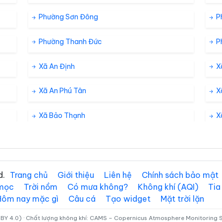
Phường Sơn Đông
P
Phường Thanh Đức
P
Xã An Định
X
Xã An Phú Tân
X
Xã Bảo Thạnh
Xã
Xã Bình Phước
X
Xã Càng Long
X
d.
Trang chủ
Giới thiệu
Liên hệ
Chính sách bảo mật
 mọc
Trời nồm
Có mưa không?
Không khí (AQI)
Tia
Xã Châu Hòa
X
Hôm nay mặc gì
Câu cá
Tạo widget
Mặt trời lặn
Xã Chợ Lách
X
BY 4.0) · Chất lượng không khí: CAMS – Copernicus Atmosphere Monitoring Se