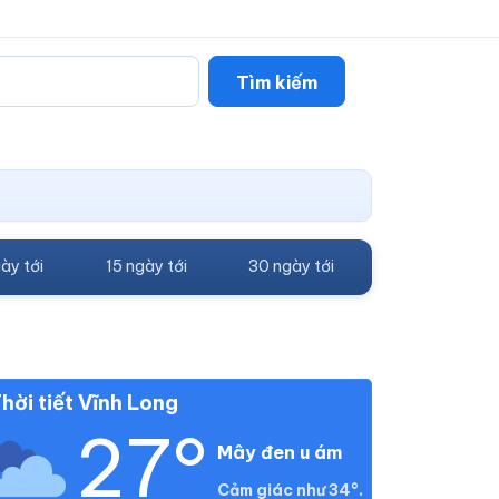
Tìm kiếm
ày tới
15 ngày tới
30 ngày tới
hời tiết Vĩnh Long
27°
Mây đen u ám
Cảm giác như 34°.