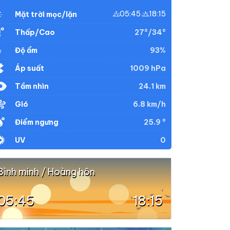
05:45
18:15
Mặt trời mọc/lặn
27°/34°
Thấp/Cao
93%
Độ ẩm
1009 hPa
Áp suất
24.1 km
Tầm nhìn
6.8 km/h
Gió
25.9 °
Điểm ngưng
0
UV
Bình minh / Hoàng hôn
05:45
18:15