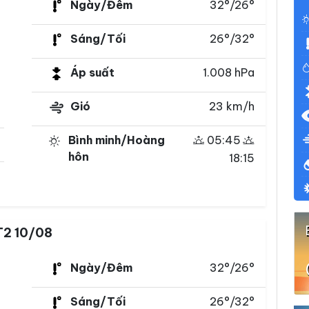
Ngày/Đêm
32°/26°
Sáng/Tối
26°/32°
Áp suất
1.008 hPa
Gió
23 km/h
Bình minh/Hoàng
05:45
hôn
18:15
T2 10/08
Ngày/Đêm
32°/26°
Sáng/Tối
26°/32°