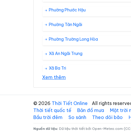
Phường Phước Hậu
Phường Tân Ngãi
Phường Trường Long Hòa
Xã An Ngãi Trung
Xã Ba Tri
Xem thêm
Xã Bình Phú
Xã Cái Nhum
© 2026
Thời Tiết Online
All rights reserve
Thời tiết quốc tế
Bản đồ mưa
Mặt trời
Xã Cầu Ngang
Bầu trời đêm
So sánh
Theo dõi bão
Xã Châu Thành
Nguồn dữ liệu:
Dữ liệu thời tiết bởi Open-Meteo.com (CC 