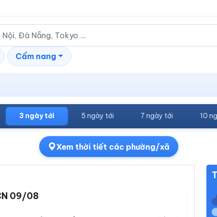
Cẩm nang
3 ngày tới
5 ngày tới
7 ngày tới
10 ng
Xem thời tiết các phường/xã
T
N 09/08