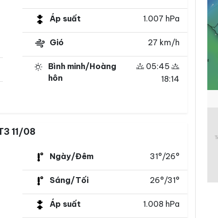
Áp suất
1.007 hPa
Gió
27 km/h
Bình minh/Hoàng
05:45
hôn
18:14
T3 11/08
Ngày/Đêm
31°/26°
Sáng/Tối
26°/31°
Áp suất
1.008 hPa