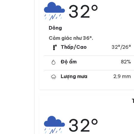
32°
Dông
Cảm giác như 36°.
Thấp/Cao
32°/26°
Độ ẩm
82%
Lượng mưa
2,9 mm
32°