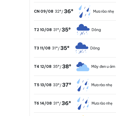
36°
32°
Mưa rào nhẹ
CN 09/08
/
35°
31°
Dông
T2 10/08
/
35°
31°
Dông
T3 11/08
/
38°
35°
Mây đen u ám
T4 12/08
/
37°
33°
Mưa rào nhẹ
T5 13/08
/
36°
31°
Mưa rào nhẹ
T6 14/08
/