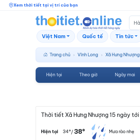
Xem thời tiết tại vị trí của bạn
Việt Nam
Quốc tế
Tin tức
Trang chủ
Vĩnh Long
Xã Hưng Nhượng
›
›
Hiện tại
Theo giờ
Ngày mai
Thời tiết Xã Hưng Nhượng 15 ngày tới
38°
34°
Mưa rào nhẹ
Hiện tại
/