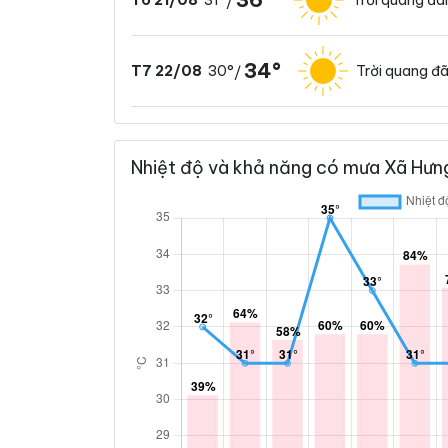
T6 21/08
/
34°
30°
Trời quang đ
T7 22/08
/
Nhiệt độ và khả năng có mưa Xã Hưng