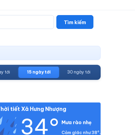
Tìm kiếm
y tới
15 ngày tới
30 ngày tới
hời tiết Xã Hưng Nhượng
34°
Mưa rào nhẹ
Cảm giác như 38°.