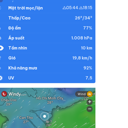
05:44
18:15
Mặt trời mọc/lặn
26°/34°
Thấp/Cao
77%
Độ ẩm
1.008 hPa
Áp suất
10 km
Tầm nhìn
19,8 km/h
Gió
92%
Khả năng mưa
7,5
UV