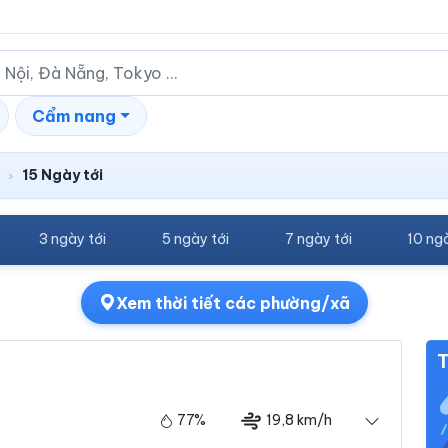
Cẩm nang
15 Ngày tới
›
3 ngày tới
5 ngày tới
7 ngày tới
10 ngà
Xem thời tiết các phường/xã
T
77%
19,8 km/h