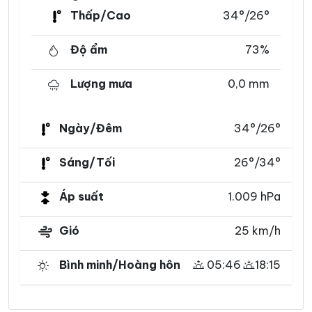
Thấp/Cao
34°/26°
Độ ẩm
73%
Lượng mưa
0,0 mm
Ngày/Đêm
34°/26°
Sáng/Tối
26°/34°
Áp suất
1.009 hPa
Gió
25 km/h
Bình minh/Hoàng hôn
05:46
18:15