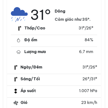
31°
Dông
Cảm giác như 35°.
Thấp/Cao
31°/26°
Độ ẩm
84%
Lượng mưa
6,7 mm
Ngày/Đêm
31°/26°
Sáng/Tối
26°/31°
Áp suất
1.007 hPa
Gió
23 km/h