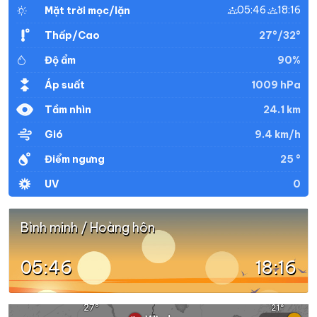
05:46
18:16
Mặt trời mọc/lặn
27°/32°
Thấp/Cao
90%
Độ ẩm
1009 hPa
Áp suất
24.1 km
Tầm nhìn
9.4 km/h
Gió
25 °
Điểm ngưng
0
UV
Bình minh / Hoàng hôn
05:46
18:16