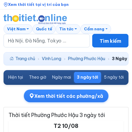
Xem thời tiết tại vị trí của bạn
Việt Nam
Quốc tế
Tin tức
Cẩm nang
Tìm kiếm
Trang chủ
Vĩnh Long
Phường Phước Hậu
3 Ngày tớ
›
›
›
Hiện tại
Theo giờ
Ngày mai
3 ngày tới
5 ngày tới
7
Xem thời tiết các phường/xã
Thời tiết Phường Phước Hậu 3 ngày tới
T2 10/08