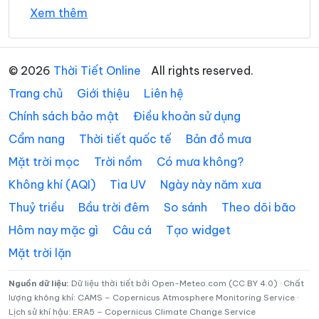
Xã An Hiệp
Xã An Ngãi Trung
Xem thêm
Xã An Phú Tân
Xã An Qui
Xã Ba Tri
Xã Bảo Thạnh
© 2026
Thời Tiết Online
All rights reserved.
Trang chủ
Giới thiệu
Liên hệ
Xã Bình Đại
Xã Bình Phú
Chính sách bảo mật
Điều khoản sử dụng
Xã Bình Phước
Xã Cái Ngang
Cẩm nang
Thời tiết quốc tế
Bản đồ mưa
Xã Cái Nhum
Xã Càng Long
Mặt trời mọc
Trời nồm
Có mưa không?
Xã Cầu Kè
Xã Cầu Ngang
Không khí (AQI)
Tia UV
Ngày này năm xưa
Thuỷ triều
Bầu trời đêm
So sánh
Theo dõi bão
Xã Châu Hòa
Xã Châu Hưng
Hôm nay mặc gì
Câu cá
Tạo widget
Xã Châu Thành
Xã Chợ Lách
Mặt trời lặn
Xã Đại An
Xã Đại Điền
Nguồn dữ liệu:
Dữ liệu thời tiết bởi Open-Meteo.com (CC BY 4.0) · Chất
Xã Đôn Châu
Xã Đông Hải
lượng không khí: CAMS – Copernicus Atmosphere Monitoring Service ·
Lịch sử khí hậu: ERA5 – Copernicus Climate Change Service