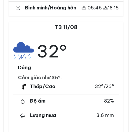
Bình minh/Hoàng hôn
05:46
18:16
T3 11/08
32°
Dông
Cảm giác như 35°.
Thấp/Cao
32°/26°
Độ ẩm
82%
Lượng mưa
3,6 mm