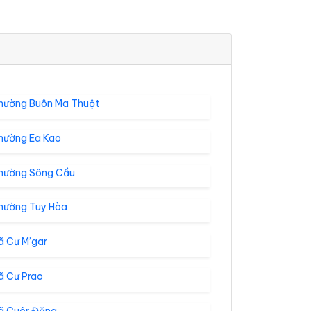
hường Buôn Ma Thuột
hường Ea Kao
hường Sông Cầu
hường Tuy Hòa
ã Cư M’gar
ã Cư Prao
ã Cuôr Đăng