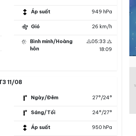
Áp suất
949 hPa
Gió
26 km/h
Bình minh/Hoàng
05:33
hôn
18:09
T3 11/08
Ngày/Đêm
27°/24°
Sáng/Tối
24°/27°
Áp suất
950 hPa