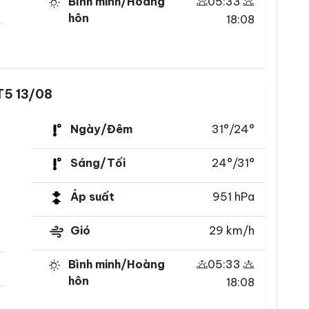
Bình minh/Hoàng
05:33
hôn
18:08
T5 13/08
Ngày/Đêm
31°/24°
Sáng/Tối
24°/31°
Áp suất
951 hPa
Gió
29 km/h
Bình minh/Hoàng
05:33
hôn
18:08