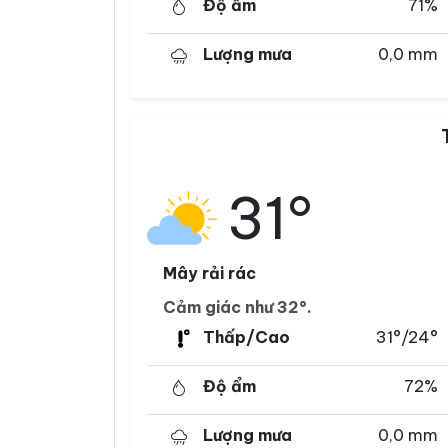
Độ ẩm
71%
Lượng mưa
0,0 mm
31°
Mây rải rác
Cảm giác như 32°.
Thấp/Cao
31°/24°
Độ ẩm
72%
Lượng mưa
0,0 mm