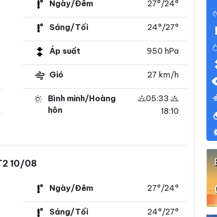
Ngày/Đêm
27°/24°
Sáng/Tối
24°/27°
Áp suất
950 hPa
Gió
27 km/h
Bình minh/Hoàng
05:33
hôn
18:10
T2 10/08
Ngày/Đêm
27°/24°
Sáng/Tối
24°/27°