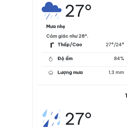
27°
Mưa nhẹ
Cảm giác như 28°.
Thấp/Cao
27°/24°
Độ ẩm
84%
Lượng mưa
1,3 mm
27°