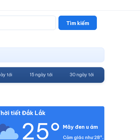
Tìm kiếm
ày tới
15 ngày tới
30 ngày tới
hời tiết Đắk Lắk
25°
Mây đen u ám
Cảm giác như 28°.