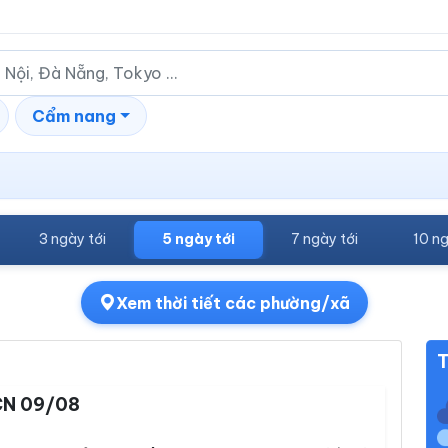
Cẩm nang
3 ngày tới
5 ngày tới
7 ngày tới
10 ng
Xem thời tiết các phường/xã
T
N 09/08