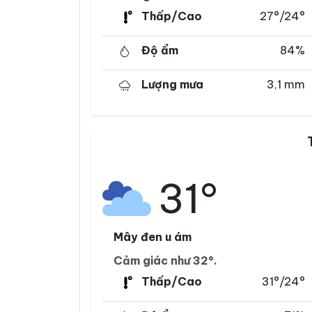
Thấp/Cao
27°/24°
Độ ẩm
84%
Lượng mưa
3,1 mm
31°
Mây đen u ám
Cảm giác như 32°.
Thấp/Cao
31°/24°