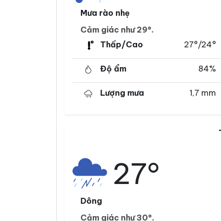
Mưa rào nhẹ
Cảm giác như 29°.
Thấp/Cao
27°/24°
Độ ẩm
84%
Lượng mưa
1,7 mm
27°
Dông
Cảm giác như 30°.