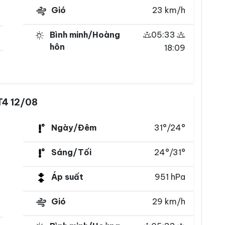
Gió
23 km/h
Bình minh/Hoàng
05:33
hôn
18:09
T4 12/08
Ngày/Đêm
31°/24°
Sáng/Tối
24°/31°
Áp suất
951 hPa
Gió
29 km/h