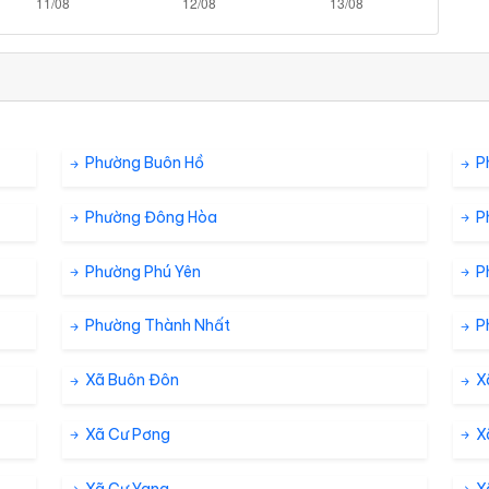
Phường Buôn Hồ
P
Phường Đông Hòa
P
Phường Phú Yên
P
Phường Thành Nhất
P
Xã Buôn Đôn
X
Xã Cư Pơng
X
Xã Cư Yang
X