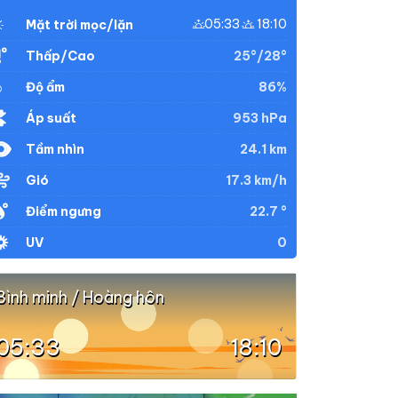
05:33
18:10
Mặt trời mọc/lặn
25°/28°
Thấp/Cao
86%
Độ ẩm
953 hPa
Áp suất
24.1 km
Tầm nhìn
17.3 km/h
Gió
22.7 °
Điểm ngưng
0
UV
Bình minh / Hoàng hôn
05:33
18:10