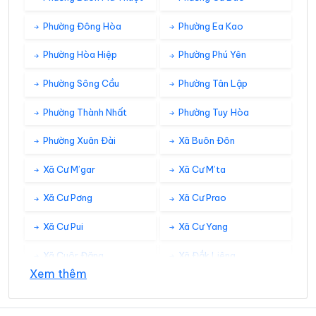
Phường Đông Hòa
Phường Ea Kao
Phường Hòa Hiệp
Phường Phú Yên
Phường Sông Cầu
Phường Tân Lập
Phường Thành Nhất
Phường Tuy Hòa
Phường Xuân Đài
Xã Buôn Đôn
Xã Cư M’gar
Xã Cư M’ta
Xã Cư Pơng
Xã Cư Prao
Xã Cư Pui
Xã Cư Yang
Xã Cuôr Đăng
Xã Đắk Liêng
Xem thêm
Xã Đắk Phơi
Xã Dang Kang
Xã Dliê Ya
Xã Đồng Xuân