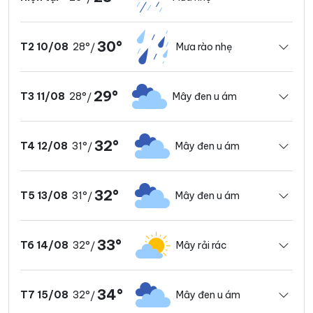
30°
28°
Mưa rào nhẹ
T2 10/08
/
29°
28°
Mây đen u ám
T3 11/08
/
32°
31°
Mây đen u ám
T4 12/08
/
32°
31°
Mây đen u ám
T5 13/08
/
33°
32°
Mây rải rác
T6 14/08
/
34°
32°
Mây đen u ám
T7 15/08
/