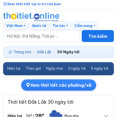
Xem thời tiết tại vị trí của bạn
Việt Nam
Quốc tế
Tin tức
Cẩm nang
Tìm kiếm
Trang chủ
Đắk Lắk
30 Ngày tới
›
›
Hiện tại
Theo giờ
Ngày mai
3 ngày tới
5 ngày tới
7
Xem thời tiết các phường/xã
Thời tiết Đắk Lắk 30 ngày tới
28°
26°
Mưa nhẹ
Hiện tại
/