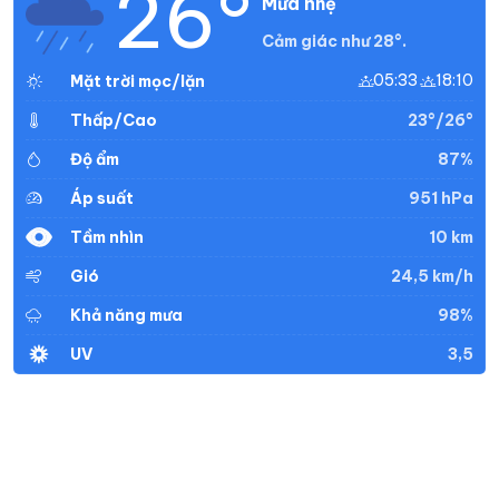
26°
Mưa nhẹ
Cảm giác như 28°.
05:33
18:10
Mặt trời mọc/lặn
23°/26°
Thấp/Cao
87%
Độ ẩm
951 hPa
Áp suất
10 km
Tầm nhìn
24,5 km/h
Gió
98%
Khả năng mưa
3,5
UV