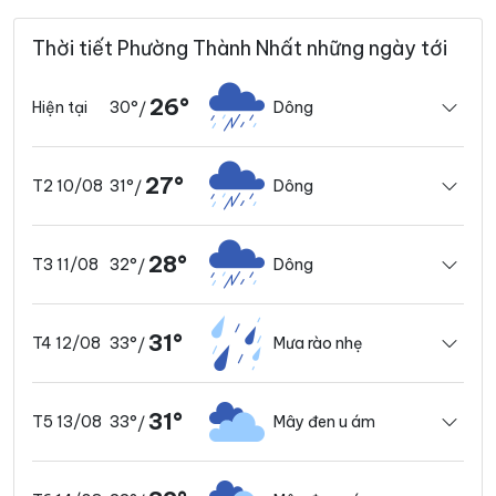
Thời tiết Phường Thành Nhất những ngày tới
26°
30°
Dông
Hiện tại
/
27°
31°
Dông
T2 10/08
/
28°
32°
Dông
T3 11/08
/
31°
33°
Mưa rào nhẹ
T4 12/08
/
31°
33°
Mây đen u ám
T5 13/08
/