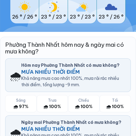
26 °
/
26 °
23 °
/
23 °
23 °
/
23 °
23 °
/
26 °
Phường Thành Nhất hôm nay & ngày mai có
mưa không?
Hôm nay Phường Thành Nhất có mưa không?
🌧️
MƯA NHIỀU THỜI ĐIỂM
Khả năng mưa cao nhất 100%, mưa rải rác nhiều
thời điểm, tổng lượng ~9 mm.
Sáng
Trưa
Chiều
Tối
🌧️ 97%
🌧️ 100%
🌧️ 100%
🌧️ 100%
Ngày mai Phường Thành Nhất có mưa không?
🌧️
MƯA NHIỀU THỜI ĐIỂM
Khả năng mưa cao nhất 100%, mưa rải rác nhiều