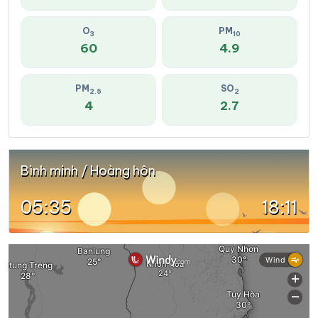
O
PM
3
10
60
4.9
PM
SO
2.5
2
4
2.7
Bình minh / Hoàng hôn
05:35
18:11