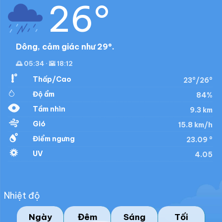
26°
Dông, cảm giác như 29°.
🌅 05:34 · 🌇 18:12
Thấp/Cao
23°/26°
Độ ẩm
84%
Tầm nhìn
9.3 km
Gió
15.8 km/h
Điểm ngưng
23.09 °
UV
4.05
Nhiệt độ
Ngày
Đêm
Sáng
Tối