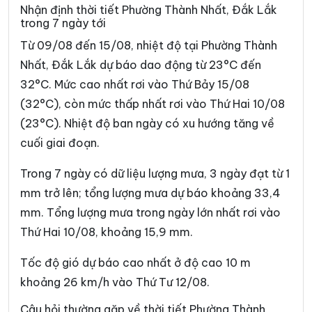
Xã Đức Bình
Xã Dur Kmăl
Nhận định thời tiết Phường Thành Nhất, Đắk Lắk
trong 7 ngày tới
Xã Ea Bá
Xã Ea Bung
Từ 09/08 đến 15/08, nhiệt độ tại Phường Thành
Xã Ea Drăng
Xã Ea Drông
Nhất, Đắk Lắk dự báo dao động từ 23°C đến
32°C. Mức cao nhất rơi vào Thứ Bảy 15/08
Xã Ea H’leo
Xã Ea Hiao
(32°C), còn mức thấp nhất rơi vào Thứ Hai 10/08
Xã Ea Kar
Xã Ea Khăl
(23°C). Nhiệt độ ban ngày có xu hướng tăng về
Xã Ea Kiết
Xã Ea Kly
cuối giai đoạn.
Xã Ea Knốp
Xã Ea Knuếc
Trong 7 ngày có dữ liệu lượng mưa, 3 ngày đạt từ 1
mm trở lên; tổng lượng mưa dự báo khoảng 33,4
Xã Ea Ktur
Xã Ea Ly
mm. Tổng lượng mưa trong ngày lớn nhất rơi vào
Xã Ea M’Droh
Xã Ea Na
Thứ Hai 10/08, khoảng 15,9 mm.
Xã Ea Ning
Xã Ea Nuôl
Tốc độ gió dự báo cao nhất ở độ cao 10 m
Xã Ea Ô
Xã Ea Păl
khoảng 26 km/h vào Thứ Tư 12/08.
Xã Ea Phê
Xã Ea Riêng
Câu hỏi thường gặp về thời tiết Phường Thành