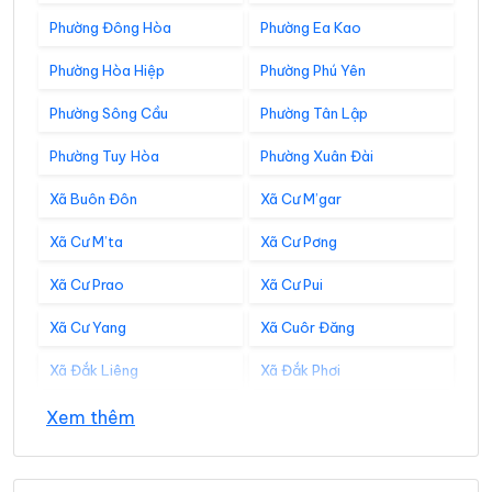
Phường Đông Hòa
Phường Ea Kao
Phường Hòa Hiệp
Phường Phú Yên
Phường Sông Cầu
Phường Tân Lập
Phường Tuy Hòa
Phường Xuân Đài
Xã Buôn Đôn
Xã Cư M’gar
Xã Cư M’ta
Xã Cư Pơng
Xã Cư Prao
Xã Cư Pui
Xã Cư Yang
Xã Cuôr Đăng
Xã Đắk Liêng
Xã Đắk Phơi
Xã Dang Kang
Xã Dliê Ya
Xem thêm
Xã Đồng Xuân
Xã Dray Bhăng