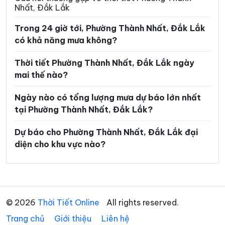
Nhất, Đắk Lắk
Xã Ea Rốk
Xã Ea Súp
Trong 24 giờ tới, Phường Thành Nhất, Đắk Lắk
Xã Ea Trang
Xã Ea Tul
có khả năng mưa không?
Xã Ea Wer
Xã Ea Wy
Thời tiết Phường Thành Nhất, Đắk Lắk ngày
Xã Hòa Mỹ
Xã Hòa Sơn
mai thế nào?
Xã Hòa Thịnh
Xã Hòa Xuân
Ngày nào có tổng lượng mưa dự báo lớn nhất
tại Phường Thành Nhất, Đắk Lắk?
Xã Ia Lốp
Xã Ia Rvê
Xã Krông Á
Xã Krông Ana
Dự báo cho Phường Thành Nhất, Đắk Lắk đại
diện cho khu vực nào?
Xã Krông Bông
Xã Krông Búk
Xã Krông Năng
Xã Krông Nô
Xã Krông Pắc
Xã Liên Sơn Lắk
© 2026
Thời Tiết Online
All rights reserved.
Xã M’Drắk
Xã Nam Ka
Trang chủ
Giới thiệu
Liên hệ