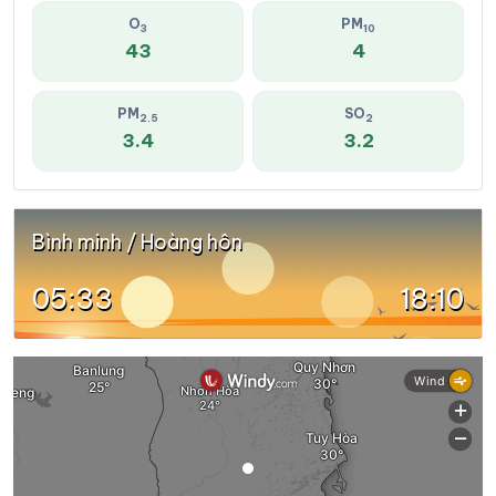
O
PM
3
10
43
4
PM
SO
2.5
2
3.4
3.2
Bình minh / Hoàng hôn
05:33
18:10