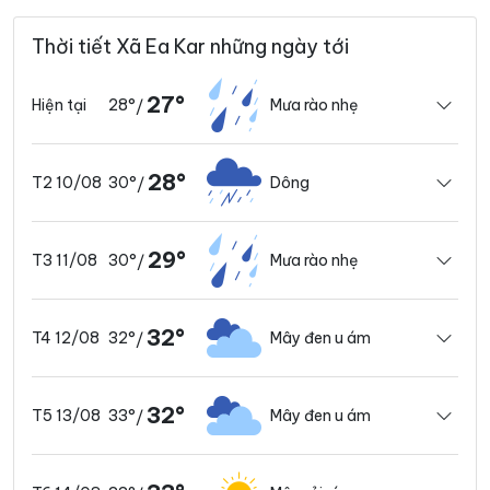
Thời tiết Xã Ea Kar những ngày tới
27°
28°
Mưa rào nhẹ
Hiện tại
/
28°
30°
Dông
T2 10/08
/
29°
30°
Mưa rào nhẹ
T3 11/08
/
32°
32°
Mây đen u ám
T4 12/08
/
32°
33°
Mây đen u ám
T5 13/08
/