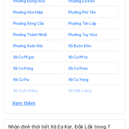
Phường Đông Hòa
Phường Ea Kao
Phường Hòa Hiệp
Phường Phú Yên
Phường Sông Cầu
Phường Tân Lập
Phường Thành Nhất
Phường Tuy Hòa
Phường Xuân Đài
Xã Buôn Đôn
Xã Cư M’gar
Xã Cư M’ta
Xã Cư Pơng
Xã Cư Prao
Xã Cư Pui
Xã Cư Yang
Xã Cuôr Đăng
Xã Đắk Liêng
Xã Đắk Phơi
Xã Dang Kang
Xem thêm
Xã Dliê Ya
Xã Đồng Xuân
Xã Dray Bhăng
Xã Đức Bình
Nhận định thời tiết Xã Ea Kar, Đắk Lắk trong 7