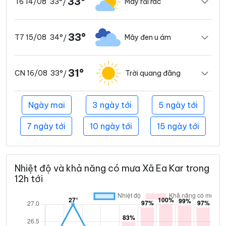
33°
33°
Mây rải rác
T6 14/08
/
33°
34°
Mây đen u ám
T7 15/08
/
31°
33°
Trời quang đãng
CN 16/08
/
Ngày mai
3 ngày tới
5 ngày tới
7 ngày tới
10 ngày tới
15 ngày tới
Nhiệt độ và khả năng có mưa Xã Ea Kar trong
12h tới