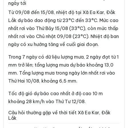
ngày tới
Xã Dur Kmăl
Xã Ea Bá
Từ 09/08 đến 15/08, nhiệt độ tại Xã Ea Kar, Đắk
Xã Ea Bung
Xã Ea Drăng
Lắk dự báo dao động từ 23°C đến 33°C. Mức cao
nhất rơi vào Thứ Bảy 15/08 (33°C), còn mức thấp
Xã Ea Drông
Xã Ea H’leo
nhất rơi vào Chủ nhật 09/08 (23°C). Nhiệt độ ban
Xã Ea Hiao
Xã Ea Khăl
ngày có xu hướng tăng về cuối giai đoạn.
Xã Ea Kiết
Xã Ea Kly
Trong 7 ngày có dữ liệu lượng mưa, 2 ngày đạt từ 1
Xã Ea Knốp
Xã Ea Knuếc
mm trở lên; tổng lượng mưa dự báo khoảng 13,0
mm. Tổng lượng mưa trong ngày lớn nhất rơi vào
Xã Ea Ktur
Xã Ea Ly
Thứ Hai 10/08, khoảng 6,5 mm.
Xã Ea M’Droh
Xã Ea Na
Tốc độ gió dự báo cao nhất ở độ cao 10 m
Xã Ea Ning
Xã Ea Nuôl
khoảng 28 km/h vào Thứ Tư 12/08.
Xã Ea Ô
Xã Ea Păl
Câu hỏi thường gặp về thời tiết Xã Ea Kar, Đắk
Lắk
Xã Ea Phê
Xã Ea Riêng