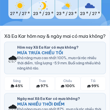
27 °
/
27 °
23 °
/
23 °
23 °
/
23 °
23 °
/
27 °
Xã Ea Kar hôm nay & ngày mai có mưa không?
Hôm nay Xã Ea Kar có mưa không?
MƯA TRƯA CHIỀU TỐI
🌧️
Khả năng mưa cao nhất 100%, mưa rải rác nhiều
thời điểm, tổng lượng ~5.9 mm. Buổi sáng nhiều khả
năng khô ráo.
Sáng
Trưa
Chiều
Tối
🌦️ 45%
🌧️ 97%
🌧️ 100%
🌧️ 99%
Ngày mai Xã Ea Kar có mưa không?
🌧️
MƯA NHIỀU THỜI ĐIỂM
Khả năng mưa cao nhất 87%, mưa rải rác nhiều thời