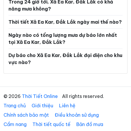
Trong 24 giờ tới, Xã Ea Kar, Đắk Lắk có khả
Xã Ea Rốk
Xã Ea Súp
năng mưa không?
Xã Ea Trang
Xã Ea Tul
Thời tiết Xã Ea Kar, Đắk Lắk ngày mai thế nào?
Xã Ea Wer
Xã Ea Wy
Ngày nào có tổng lượng mưa dự báo lớn nhất
Xã Hòa Mỹ
Xã Hòa Sơn
tại Xã Ea Kar, Đắk Lắk?
Xã Hòa Thịnh
Xã Hòa Xuân
Dự báo cho Xã Ea Kar, Đắk Lắk đại diện cho khu
Xã Ia Lốp
Xã Ia Rvê
vực nào?
Xã Krông Á
Xã Krông Ana
Xã Krông Bông
Xã Krông Búk
Xã Krông Năng
Xã Krông Nô
© 2026
Thời Tiết Online
All rights reserved.
Xã Krông Pắc
Xã Liên Sơn Lắk
Trang chủ
Giới thiệu
Liên hệ
Chính sách bảo mật
Điều khoản sử dụng
Xã M’Drắk
Xã Nam Ka
Cẩm nang
Thời tiết quốc tế
Bản đồ mưa
Xã Ô Loan
Xã Phú Hòa 1