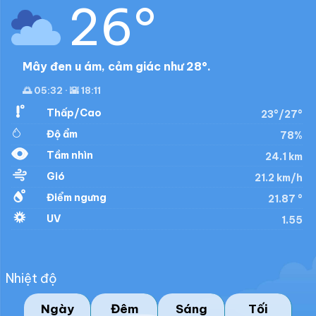
26°
Mây đen u ám, cảm giác như 28°.
🌅 05:32 · 🌇 18:11
Thấp/Cao
23°/27°
Độ ẩm
78%
Tầm nhìn
24.1 km
Gió
21.2 km/h
Điểm ngưng
21.87 °
UV
1.55
Nhiệt độ
Ngày
Đêm
Sáng
Tối