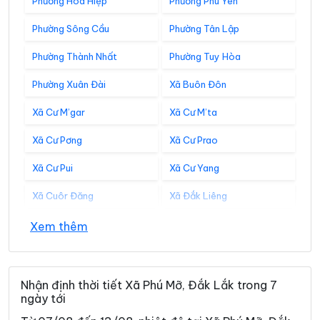
Phường Hòa Hiệp
Phường Phú Yên
Phường Sông Cầu
Phường Tân Lập
Phường Thành Nhất
Phường Tuy Hòa
Phường Xuân Đài
Xã Buôn Đôn
Xã Cư M’gar
Xã Cư M’ta
Xã Cư Pơng
Xã Cư Prao
Xã Cư Pui
Xã Cư Yang
Xã Cuôr Đăng
Xã Đắk Liêng
Xã Đắk Phơi
Xã Dang Kang
Xem thêm
Xã Dliê Ya
Xã Đồng Xuân
Xã Dray Bhăng
Xã Đức Bình
Nhận định thời tiết Xã Phú Mỡ, Đắk Lắk trong 7
ngày tới
Xã Dur Kmăl
Xã Ea Bá