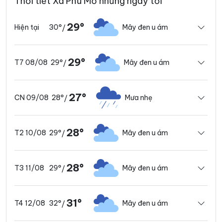
Thời tiết Xã Phú Mỡ những ngày tới
29°
30°
Mây đen u ám
Hiện tại
/
29°
29°
Mây đen u ám
T7 08/08
/
27°
28°
Mưa nhẹ
CN 09/08
/
28°
29°
Mây đen u ám
T2 10/08
/
28°
29°
Mây đen u ám
T3 11/08
/
31°
32°
Mây đen u ám
T4 12/08
/