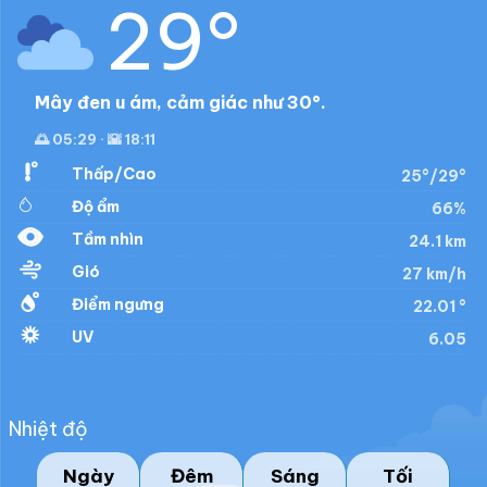
29°
Mây đen u ám, cảm giác như 30°.
🌅 05:29 · 🌇 18:11
Thấp/Cao
25°/29°
Độ ẩm
66%
Tầm nhìn
24.1 km
Gió
27 km/h
Điểm ngưng
22.01 °
UV
6.05
Nhiệt độ
Ngày
Đêm
Sáng
Tối