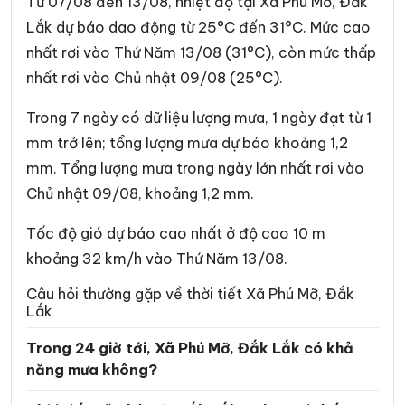
Từ 07/08 đến 13/08, nhiệt độ tại Xã Phú Mỡ, Đắk
Xã Ea Bung
Xã Ea Drăng
Lắk dự báo dao động từ 25°C đến 31°C. Mức cao
nhất rơi vào Thứ Năm 13/08 (31°C), còn mức thấp
Xã Ea Drông
Xã Ea H’leo
nhất rơi vào Chủ nhật 09/08 (25°C).
Xã Ea Hiao
Xã Ea Kar
Trong 7 ngày có dữ liệu lượng mưa, 1 ngày đạt từ 1
Xã Ea Khăl
Xã Ea Kiết
mm trở lên; tổng lượng mưa dự báo khoảng 1,2
Xã Ea Kly
Xã Ea Knốp
mm. Tổng lượng mưa trong ngày lớn nhất rơi vào
Chủ nhật 09/08, khoảng 1,2 mm.
Xã Ea Knuếc
Xã Ea Ktur
Xã Ea Ly
Xã Ea M’Droh
Tốc độ gió dự báo cao nhất ở độ cao 10 m
khoảng 32 km/h vào Thứ Năm 13/08.
Xã Ea Na
Xã Ea Ning
Câu hỏi thường gặp về thời tiết Xã Phú Mỡ, Đắk
Xã Ea Nuôl
Xã Ea Ô
Lắk
Xã Ea Păl
Xã Ea Phê
Trong 24 giờ tới, Xã Phú Mỡ, Đắk Lắk có khả
năng mưa không?
Xã Ea Riêng
Xã Ea Rốk