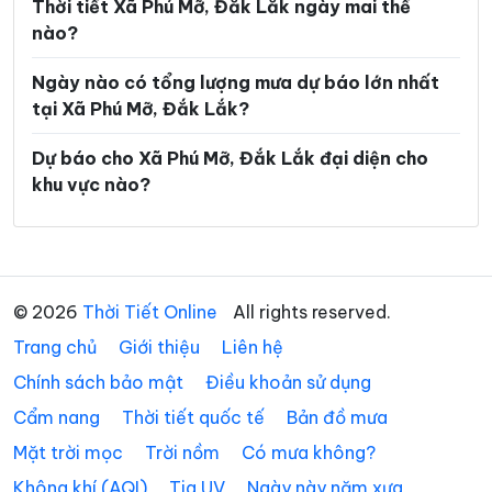
Xã Ea Súp
Xã Ea Trang
Thời tiết Xã Phú Mỡ, Đắk Lắk ngày mai thế
nào?
Xã Ea Tul
Xã Ea Wer
Ngày nào có tổng lượng mưa dự báo lớn nhất
Xã Ea Wy
Xã Hòa Mỹ
tại Xã Phú Mỡ, Đắk Lắk?
Xã Hòa Sơn
Xã Hòa Thịnh
Dự báo cho Xã Phú Mỡ, Đắk Lắk đại diện cho
Xã Hòa Xuân
Xã Ia Lốp
khu vực nào?
Xã Ia Rvê
Xã Krông Á
Xã Krông Ana
Xã Krông Bông
Xã Krông Búk
Xã Krông Năng
© 2026
Thời Tiết Online
All rights reserved.
Trang chủ
Xã Krông Nô
Giới thiệu
Liên hệ
Xã Krông Pắc
Chính sách bảo mật
Điều khoản sử dụng
Xã Liên Sơn Lắk
Xã M’Drắk
Cẩm nang
Thời tiết quốc tế
Bản đồ mưa
Xã Nam Ka
Xã Ô Loan
Mặt trời mọc
Trời nồm
Có mưa không?
Xã Phú Hòa 1
Xã Phú Hòa 2
Không khí (AQI)
Tia UV
Ngày này năm xưa