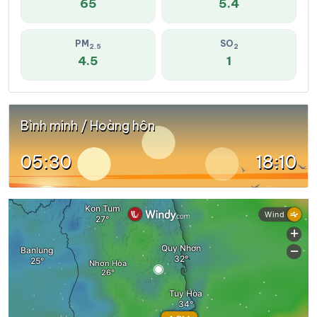
65
5.4
PM
SO
2.5
2
4.5
1
Bình minh / Hoàng hôn
05:30
18:10