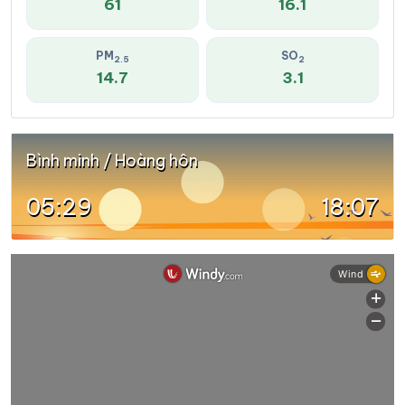
61
16.1
PM
SO
2.5
2
14.7
3.1
Bình minh / Hoàng hôn
05:29
18:07