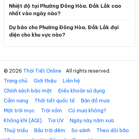
Xã Ea Trang
Xã Ea Tul
Nhiệt độ tại Phường Đông Hòa, Đắk Lắk cao
nhất vào ngày nào?
Xã Ea Wer
Xã Ea Wy
Xã Hòa Mỹ
Xã Hòa Sơn
Dự báo cho Phường Đông Hòa, Đắk Lắk đại
diện cho khu vực nào?
Xã Hòa Thịnh
Xã Hòa Xuân
Xã Ia Lốp
Xã Ia Rvê
Xã Krông Á
Xã Krông Ana
© 2026
Thời Tiết Online
All rights reserved.
Xã Krông Bông
Xã Krông Búk
Trang chủ
Giới thiệu
Liên hệ
Xã Krông Năng
Xã Krông Nô
Chính sách bảo mật
Điều khoản sử dụng
Xã Krông Pắc
Xã Liên Sơn Lắk
Cẩm nang
Thời tiết quốc tế
Bản đồ mưa
Xã M’Drắk
Xã Nam Ka
Mặt trời mọc
Trời nồm
Có mưa không?
Không khí (AQI)
Tia UV
Ngày này năm xưa
Xã Ô Loan
Xã Phú Hòa 1
Thuỷ triều
Bầu trời đêm
So sánh
Theo dõi bão
Xã Phú Hòa 2
Xã Phú Mỡ