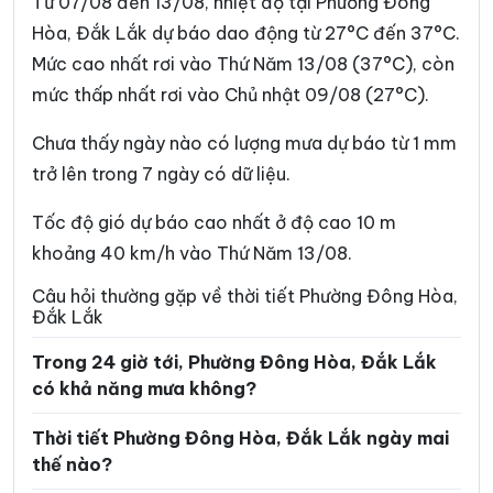
Từ 07/08 đến 13/08, nhiệt độ tại Phường Đông
Xã Ea Drăng
Xã Ea Drông
Hòa, Đắk Lắk dự báo dao động từ 27°C đến 37°C.
Mức cao nhất rơi vào Thứ Năm 13/08 (37°C), còn
Xã Ea H’leo
Xã Ea Hiao
mức thấp nhất rơi vào Chủ nhật 09/08 (27°C).
Xã Ea Kar
Xã Ea Khăl
Chưa thấy ngày nào có lượng mưa dự báo từ 1 mm
Xã Ea Kiết
Xã Ea Kly
trở lên trong 7 ngày có dữ liệu.
Xã Ea Knốp
Xã Ea Knuếc
Tốc độ gió dự báo cao nhất ở độ cao 10 m
Xã Ea Ktur
Xã Ea Ly
khoảng 40 km/h vào Thứ Năm 13/08.
Xã Ea M’Droh
Xã Ea Na
Câu hỏi thường gặp về thời tiết Phường Đông Hòa,
Đắk Lắk
Xã Ea Ning
Xã Ea Nuôl
Trong 24 giờ tới, Phường Đông Hòa, Đắk Lắk
Xã Ea Ô
Xã Ea Păl
có khả năng mưa không?
Xã Ea Phê
Xã Ea Riêng
Thời tiết Phường Đông Hòa, Đắk Lắk ngày mai
Xã Ea Rốk
Xã Ea Súp
thế nào?