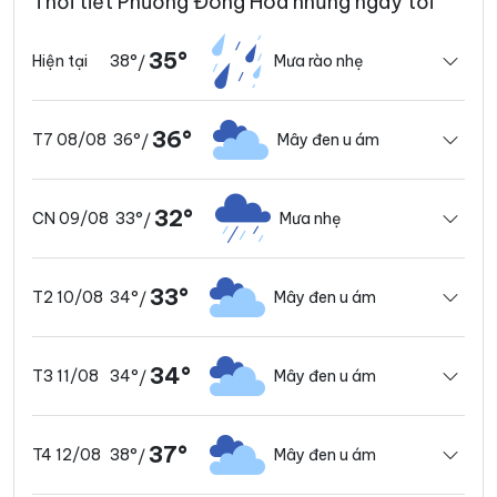
Thời tiết Phường Đông Hòa những ngày tới
35°
38°
Mưa rào nhẹ
Hiện tại
/
36°
36°
Mây đen u ám
T7 08/08
/
32°
33°
Mưa nhẹ
CN 09/08
/
33°
34°
Mây đen u ám
T2 10/08
/
34°
34°
Mây đen u ám
T3 11/08
/
37°
38°
Mây đen u ám
T4 12/08
/