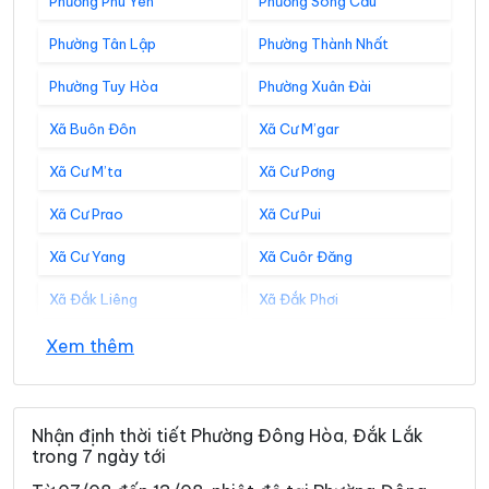
Phường Phú Yên
Phường Sông Cầu
Phường Tân Lập
Phường Thành Nhất
Phường Tuy Hòa
Phường Xuân Đài
Xã Buôn Đôn
Xã Cư M’gar
Xã Cư M’ta
Xã Cư Pơng
Xã Cư Prao
Xã Cư Pui
Xã Cư Yang
Xã Cuôr Đăng
Xã Đắk Liêng
Xã Đắk Phơi
Xã Dang Kang
Xã Dliê Ya
Xem thêm
Xã Đồng Xuân
Xã Dray Bhăng
Xã Đức Bình
Xã Dur Kmăl
Nhận định thời tiết Phường Đông Hòa, Đắk Lắk
trong 7 ngày tới
Xã Ea Bá
Xã Ea Bung