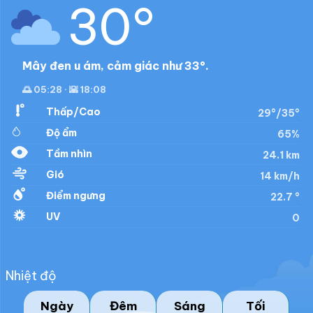
30°
Mây đen u ám, cảm giác như 33°.
🌅 05:28 · 🌇 18:08
Thấp/Cao
29°/35°
Độ ẩm
65%
Tầm nhìn
24.1 km
Gió
14 km/h
Điểm ngưng
22.7 °
UV
0
Nhiệt độ
Ngày
Đêm
Sáng
Tối