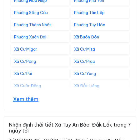
Phường Hòa Hiệp
Phường Phú Yên
Phường Sông Cầu
Phường Tân Lập
Phường Thành Nhất
Phường Tuy Hòa
Phường Xuân Đài
Xã Buôn Đôn
Xã Cư M’gar
Xã Cư M’ta
Xã Cư Pơng
Xã Cư Prao
Xã Cư Pui
Xã Cư Yang
Xã Cuôr Đăng
Xã Đắk Liêng
Xã Đắk Phơi
Xã Dang Kang
Xem thêm
Xã Dliê Ya
Xã Đồng Xuân
Xã Dray Bhăng
Xã Đức Bình
Nhận định thời tiết Xã Tuy An Bắc, Đắk Lắk trong 7
ngày tới
Xã Dur Kmăl
Xã Ea Bá