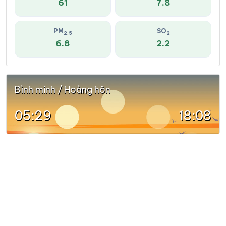
61
7.8
PM
SO
2.5
2
6.8
2.2
Bình minh / Hoàng hôn
05:29
18:08