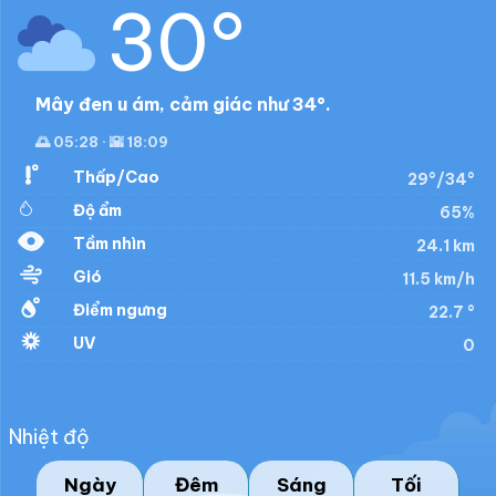
30°
Mây đen u ám, cảm giác như 34°.
🌅 05:28 · 🌇 18:09
Thấp/Cao
29°/34°
Độ ẩm
65%
Tầm nhìn
24.1 km
Gió
11.5 km/h
Điểm ngưng
22.7 °
UV
0
Nhiệt độ
Ngày
Đêm
Sáng
Tối