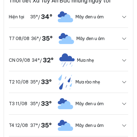
Thời tiết Xã Tuy An Bắc những ngày tới
34°
35°
Mây đen u ám
Hiện tại
/
35°
36°
Mây đen u ám
T7 08/08
/
32°
34°
Mưa nhẹ
CN 09/08
/
33°
35°
Mưa rào nhẹ
T2 10/08
/
33°
35°
Mây đen u ám
T3 11/08
/
35°
37°
Mây đen u ám
T4 12/08
/