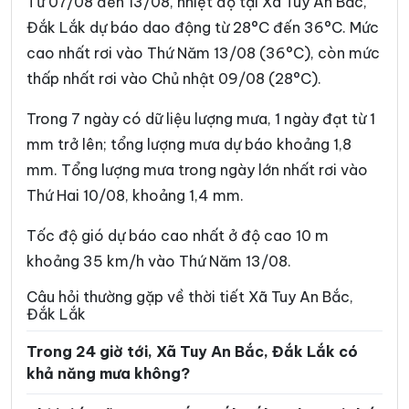
Từ 07/08 đến 13/08, nhiệt độ tại Xã Tuy An Bắc,
Xã Ea Bung
Xã Ea Drăng
Đắk Lắk dự báo dao động từ 28°C đến 36°C. Mức
cao nhất rơi vào Thứ Năm 13/08 (36°C), còn mức
Xã Ea Drông
Xã Ea H’leo
thấp nhất rơi vào Chủ nhật 09/08 (28°C).
Xã Ea Hiao
Xã Ea Kar
Trong 7 ngày có dữ liệu lượng mưa, 1 ngày đạt từ 1
Xã Ea Khăl
Xã Ea Kiết
mm trở lên; tổng lượng mưa dự báo khoảng 1,8
Xã Ea Kly
Xã Ea Knốp
mm. Tổng lượng mưa trong ngày lớn nhất rơi vào
Thứ Hai 10/08, khoảng 1,4 mm.
Xã Ea Knuếc
Xã Ea Ktur
Xã Ea Ly
Xã Ea M’Droh
Tốc độ gió dự báo cao nhất ở độ cao 10 m
khoảng 35 km/h vào Thứ Năm 13/08.
Xã Ea Na
Xã Ea Ning
Câu hỏi thường gặp về thời tiết Xã Tuy An Bắc,
Xã Ea Nuôl
Xã Ea Ô
Đắk Lắk
Xã Ea Păl
Xã Ea Phê
Trong 24 giờ tới, Xã Tuy An Bắc, Đắk Lắk có
khả năng mưa không?
Xã Ea Riêng
Xã Ea Rốk