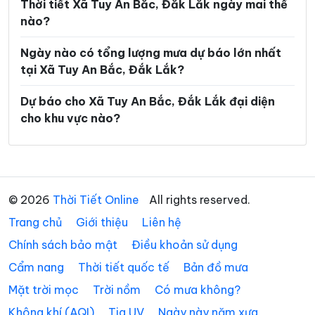
Xã Ea Súp
Xã Ea Trang
Thời tiết Xã Tuy An Bắc, Đắk Lắk ngày mai thế
nào?
Xã Ea Tul
Xã Ea Wer
Ngày nào có tổng lượng mưa dự báo lớn nhất
Xã Ea Wy
Xã Hòa Mỹ
tại Xã Tuy An Bắc, Đắk Lắk?
Xã Hòa Sơn
Xã Hòa Thịnh
Dự báo cho Xã Tuy An Bắc, Đắk Lắk đại diện
Xã Hòa Xuân
Xã Ia Lốp
cho khu vực nào?
Xã Ia Rvê
Xã Krông Á
Xã Krông Ana
Xã Krông Bông
Xã Krông Búk
Xã Krông Năng
© 2026
Thời Tiết Online
All rights reserved.
Trang chủ
Xã Krông Nô
Giới thiệu
Liên hệ
Xã Krông Pắc
Chính sách bảo mật
Điều khoản sử dụng
Xã Liên Sơn Lắk
Xã M’Drắk
Cẩm nang
Thời tiết quốc tế
Bản đồ mưa
Xã Nam Ka
Xã Ô Loan
Mặt trời mọc
Trời nồm
Có mưa không?
Xã Phú Hòa 1
Xã Phú Hòa 2
Không khí (AQI)
Tia UV
Ngày này năm xưa