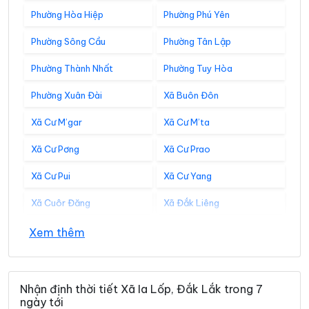
Phường Hòa Hiệp
Phường Phú Yên
Phường Sông Cầu
Phường Tân Lập
Phường Thành Nhất
Phường Tuy Hòa
Phường Xuân Đài
Xã Buôn Đôn
Xã Cư M’gar
Xã Cư M’ta
Xã Cư Pơng
Xã Cư Prao
Xã Cư Pui
Xã Cư Yang
Xã Cuôr Đăng
Xã Đắk Liêng
Xã Đắk Phơi
Xã Dang Kang
Xem thêm
Xã Dliê Ya
Xã Đồng Xuân
Xã Dray Bhăng
Xã Đức Bình
Nhận định thời tiết Xã Ia Lốp, Đắk Lắk trong 7
ngày tới