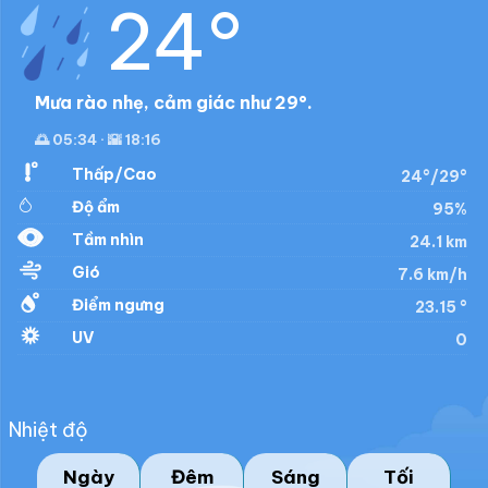
24°
Mưa rào nhẹ, cảm giác như 29°.
🌅 05:34 · 🌇 18:16
Thấp/Cao
24°/29°
Độ ẩm
95%
Tầm nhìn
24.1 km
Gió
7.6 km/h
Điểm ngưng
23.15 °
UV
0
Nhiệt độ
Ngày
Đêm
Sáng
Tối