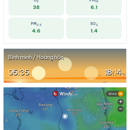
O
PM
3
10
38
6.1
PM
SO
2.5
2
4.6
1.4
Bình minh / Hoàng hôn
05:35
18:14