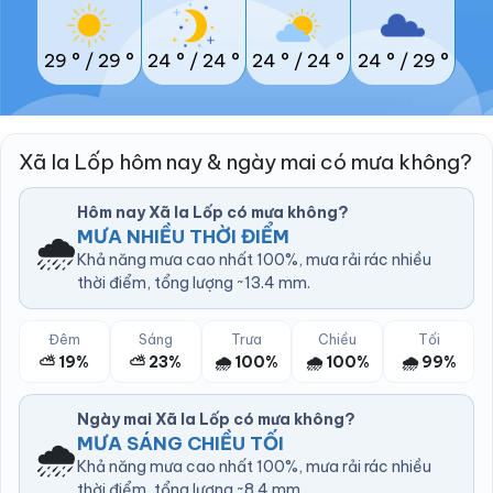
29 °
/
29 °
24 °
/
24 °
24 °
/
24 °
24 °
/
29 °
Xã Ia Lốp hôm nay & ngày mai có mưa không?
Hôm nay Xã Ia Lốp có mưa không?
🌧️
MƯA NHIỀU THỜI ĐIỂM
Khả năng mưa cao nhất 100%, mưa rải rác nhiều
thời điểm, tổng lượng ~13.4 mm.
Đêm
Sáng
Trưa
Chiều
Tối
⛅ 19%
⛅ 23%
🌧️ 100%
🌧️ 100%
🌧️ 99%
Ngày mai Xã Ia Lốp có mưa không?
🌧️
MƯA SÁNG CHIỀU TỐI
Khả năng mưa cao nhất 100%, mưa rải rác nhiều
thời điểm, tổng lượng ~8.4 mm.