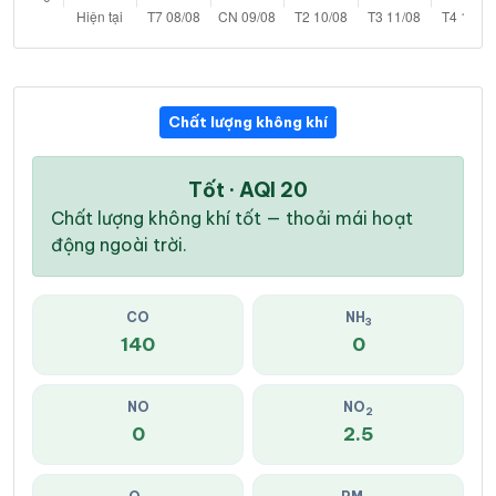
Chất lượng không khí
Tốt · AQI 20
Chất lượng không khí tốt — thoải mái hoạt
động ngoài trời.
CO
NH
3
140
0
NO
NO
2
0
2.5