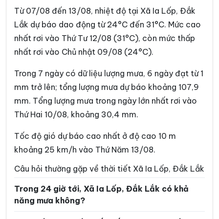
Xã Dur Kmăl
Xã Ea Bá
Từ 07/08 đến 13/08, nhiệt độ tại Xã Ia Lốp, Đắk
Xã Ea Bung
Xã Ea Drăng
Lắk dự báo dao động từ 24°C đến 31°C. Mức cao
nhất rơi vào Thứ Tư 12/08 (31°C), còn mức thấp
Xã Ea Drông
Xã Ea H’leo
nhất rơi vào Chủ nhật 09/08 (24°C).
Xã Ea Hiao
Xã Ea Kar
Trong 7 ngày có dữ liệu lượng mưa, 6 ngày đạt từ 1
Xã Ea Khăl
Xã Ea Kiết
mm trở lên; tổng lượng mưa dự báo khoảng 107,9
Xã Ea Kly
Xã Ea Knốp
mm. Tổng lượng mưa trong ngày lớn nhất rơi vào
Thứ Hai 10/08, khoảng 30,4 mm.
Xã Ea Knuếc
Xã Ea Ktur
Xã Ea Ly
Xã Ea M’Droh
Tốc độ gió dự báo cao nhất ở độ cao 10 m
khoảng 25 km/h vào Thứ Năm 13/08.
Xã Ea Na
Xã Ea Ning
Câu hỏi thường gặp về thời tiết Xã Ia Lốp, Đắk Lắk
Xã Ea Nuôl
Xã Ea Ô
Trong 24 giờ tới, Xã Ia Lốp, Đắk Lắk có khả
Xã Ea Păl
Xã Ea Phê
năng mưa không?
Xã Ea Riêng
Xã Ea Rốk