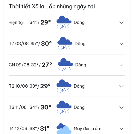
Thời tiết Xã Ia Lốp những ngày tới
29°
34°
Dông
Hiện tại
/
30°
35°
Dông
T7 08/08
/
27°
32°
Dông
CN 09/08
/
29°
33°
Dông
T2 10/08
/
30°
34°
Dông
T3 11/08
/
31°
33°
Mây đen u ám
T4 12/08
/