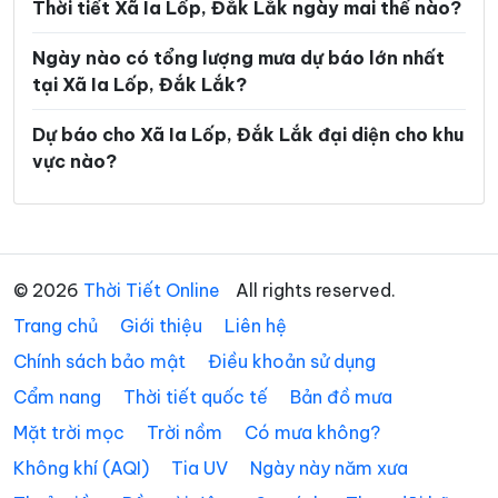
Thời tiết Xã Ia Lốp, Đắk Lắk ngày mai thế nào?
Xã Ea Súp
Xã Ea Trang
Ngày nào có tổng lượng mưa dự báo lớn nhất
Xã Ea Tul
Xã Ea Wer
tại Xã Ia Lốp, Đắk Lắk?
Xã Ea Wy
Xã Hòa Mỹ
Dự báo cho Xã Ia Lốp, Đắk Lắk đại diện cho khu
Xã Hòa Sơn
Xã Hòa Thịnh
vực nào?
Xã Hòa Xuân
Xã Ia Rvê
Xã Krông Á
Xã Krông Ana
Xã Krông Bông
Xã Krông Búk
© 2026
Thời Tiết Online
All rights reserved.
Trang chủ
Giới thiệu
Liên hệ
Xã Krông Năng
Xã Krông Nô
Chính sách bảo mật
Điều khoản sử dụng
Xã Krông Pắc
Xã Liên Sơn Lắk
Cẩm nang
Thời tiết quốc tế
Bản đồ mưa
Xã M’Drắk
Xã Nam Ka
Mặt trời mọc
Trời nồm
Có mưa không?
Xã Ô Loan
Xã Phú Hòa 1
Không khí (AQI)
Tia UV
Ngày này năm xưa