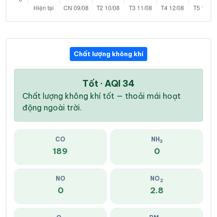
Chất lượng không khí
Tốt · AQI 34
Chất lượng không khí tốt — thoải mái hoạt
động ngoài trời.
CO
NH
3
189
0
NO
NO
2
0
2.8