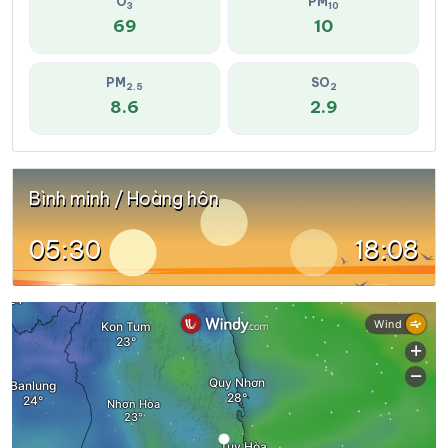
O
PM
3
10
69
10
PM
SO
2.5
2
8.6
2.9
Bình minh / Hoàng hôn
05:30
18:08