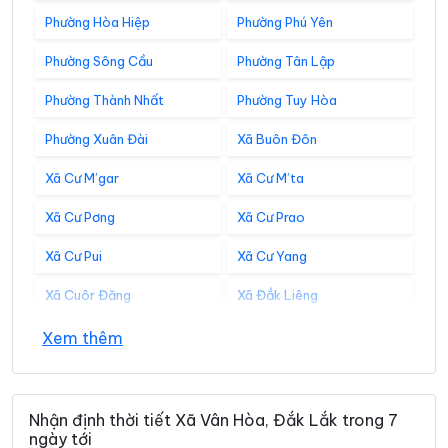
Phường Hòa Hiệp
Phường Phú Yên
Phường Sông Cầu
Phường Tân Lập
Phường Thành Nhất
Phường Tuy Hòa
Phường Xuân Đài
Xã Buôn Đôn
Xã Cư M’gar
Xã Cư M’ta
Xã Cư Pơng
Xã Cư Prao
Xã Cư Pui
Xã Cư Yang
Xã Cuôr Đăng
Xã Đắk Liêng
Xã Đắk Phơi
Xã Dang Kang
Xem thêm
Xã Dliê Ya
Xã Đồng Xuân
Xã Dray Bhăng
Xã Đức Bình
Nhận định thời tiết Xã Vân Hòa, Đắk Lắk trong 7
ngày tới