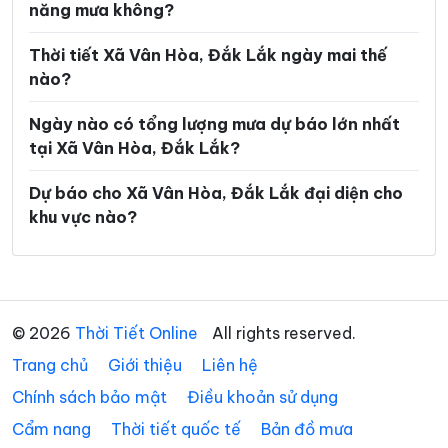
năng mưa không?
Xã Ea Súp
Xã Ea Trang
Thời tiết Xã Vân Hòa, Đắk Lắk ngày mai thế
Xã Ea Tul
Xã Ea Wer
nào?
Xã Ea Wy
Xã Hòa Mỹ
Ngày nào có tổng lượng mưa dự báo lớn nhất
Xã Hòa Sơn
Xã Hòa Thịnh
tại Xã Vân Hòa, Đắk Lắk?
Xã Hòa Xuân
Xã Ia Lốp
Dự báo cho Xã Vân Hòa, Đắk Lắk đại diện cho
khu vực nào?
Xã Ia Rvê
Xã Krông Á
Xã Krông Ana
Xã Krông Bông
Xã Krông Búk
Xã Krông Năng
© 2026
Thời Tiết Online
All rights reserved.
Xã Krông Nô
Xã Krông Pắc
Trang chủ
Giới thiệu
Liên hệ
Xã Liên Sơn Lắk
Xã M’Drắk
Chính sách bảo mật
Điều khoản sử dụng
Xã Nam Ka
Xã Ô Loan
Cẩm nang
Thời tiết quốc tế
Bản đồ mưa