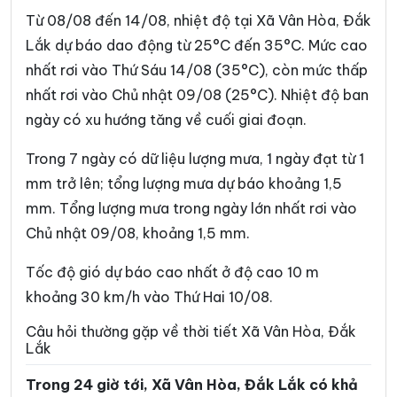
Xã Dur Kmăl
Xã Ea Bá
Từ 08/08 đến 14/08, nhiệt độ tại Xã Vân Hòa, Đắk
Xã Ea Bung
Xã Ea Drăng
Lắk dự báo dao động từ 25°C đến 35°C. Mức cao
nhất rơi vào Thứ Sáu 14/08 (35°C), còn mức thấp
Xã Ea Drông
Xã Ea H’leo
nhất rơi vào Chủ nhật 09/08 (25°C). Nhiệt độ ban
Xã Ea Hiao
Xã Ea Kar
ngày có xu hướng tăng về cuối giai đoạn.
Xã Ea Khăl
Xã Ea Kiết
Trong 7 ngày có dữ liệu lượng mưa, 1 ngày đạt từ 1
Xã Ea Kly
Xã Ea Knốp
mm trở lên; tổng lượng mưa dự báo khoảng 1,5
mm. Tổng lượng mưa trong ngày lớn nhất rơi vào
Xã Ea Knuếc
Xã Ea Ktur
Chủ nhật 09/08, khoảng 1,5 mm.
Xã Ea Ly
Xã Ea M’Droh
Tốc độ gió dự báo cao nhất ở độ cao 10 m
Xã Ea Na
Xã Ea Ning
khoảng 30 km/h vào Thứ Hai 10/08.
Xã Ea Nuôl
Xã Ea Ô
Câu hỏi thường gặp về thời tiết Xã Vân Hòa, Đắk
Lắk
Xã Ea Păl
Xã Ea Phê
Trong 24 giờ tới, Xã Vân Hòa, Đắk Lắk có khả
Xã Ea Riêng
Xã Ea Rốk