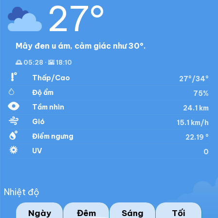
27°
Mây đen u ám, cảm giác như 30°.
🌅 05:28 · 🌇 18:10
Thấp/Cao
27°/34°
Độ ẩm
75%
Tầm nhìn
24.1 km
Gió
15.1 km/h
Điểm ngưng
22.19 °
UV
0
Nhiệt độ
Ngày
Đêm
Sáng
Tối