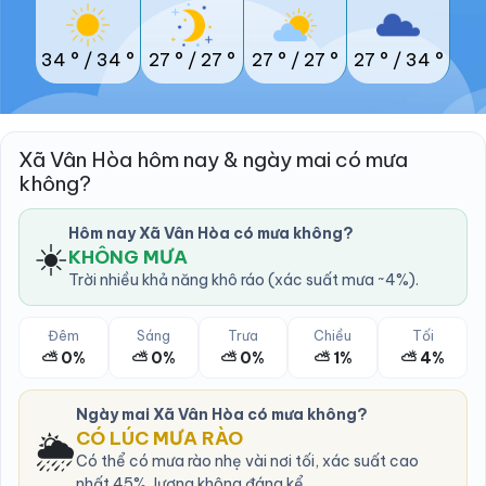
34 °
/
34 °
27 °
/
27 °
27 °
/
27 °
27 °
/
34 °
Xã Vân Hòa hôm nay & ngày mai có mưa
không?
Hôm nay Xã Vân Hòa có mưa không?
☀️
KHÔNG MƯA
Trời nhiều khả năng khô ráo (xác suất mưa ~4%).
Đêm
Sáng
Trưa
Chiều
Tối
⛅ 0%
⛅ 0%
⛅ 0%
⛅ 1%
⛅ 4%
Ngày mai Xã Vân Hòa có mưa không?
🌦️
CÓ LÚC MƯA RÀO
Có thể có mưa rào nhẹ vài nơi tối, xác suất cao
nhất 45%, lượng không đáng kể.