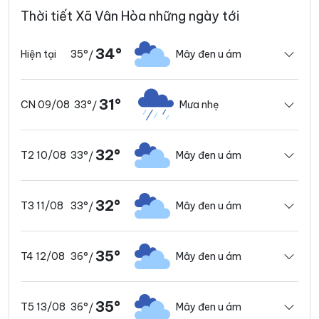
Thời tiết Xã Vân Hòa những ngày tới
34°
35°
Mây đen u ám
Hiện tại
/
31°
33°
Mưa nhẹ
CN 09/08
/
32°
33°
Mây đen u ám
T2 10/08
/
32°
33°
Mây đen u ám
T3 11/08
/
35°
36°
Mây đen u ám
T4 12/08
/
35°
36°
Mây đen u ám
T5 13/08
/