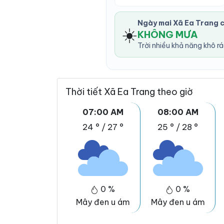
Ngày mai Xã Ea Trang 
☀️
KHÔNG MƯA
Trời nhiều khả năng khô r
Thời tiết Xã Ea Trang theo giờ
07:00 AM
08:00 AM
24 °
/
27 °
25 °
/
28 °
0 %
0 %
Mây đen u ám
Mây đen u ám