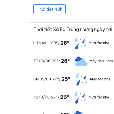
Thời tiết 48h
Thời tiết Xã Ea Trang những ngày tới
28°
30°
Mưa rào nhẹ
Hiện tại
/
28°
29°
Mây đen u ám
T7 08/08
/
25°
27°
Mưa rào nhẹ
CN 09/08
/
26°
27°
Mưa rào nhẹ
T2 10/08
/