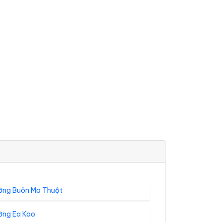
ờng Buôn Ma Thuột
ờng Ea Kao