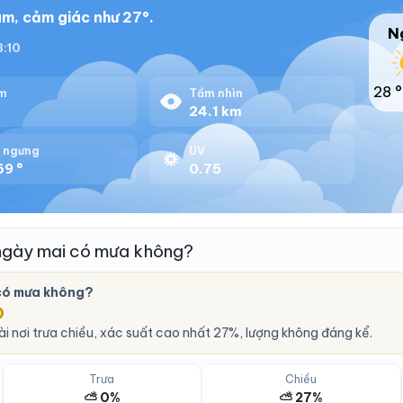
m, cảm giác như 27°.
N
8:10
28 °
m
Tầm nhìn
%
24.1 km
 ngưng
UV
69 °
0.75
ngày mai có mưa không?
có mưa không?
O
i nơi trưa chiều, xác suất cao nhất 27%, lượng không đáng kể.
Trưa
Chiều
⛅ 0%
⛅ 27%