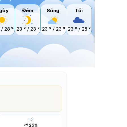
gày
Đêm
Sáng
Tối
/
28 °
23 °
/
23 °
23 °
/
23 °
23 °
/
28 °
Tối
⛅ 25%