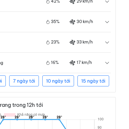
42%
29 km/h
35%
30 km/h
23%
33 km/h
16%
17 km/h
ng
i
7 ngày tới
10 ngày tới
15 ngày tới
ang trong 12h tới