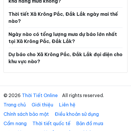
khả năng mưa không?
Xã Ea Riêng
Xã Ea Rốk
Xã Ea Súp
Xã Ea Trang
Thời tiết Xã Krông Pắc, Đắk Lắk ngày mai thế
nào?
Xã Ea Tul
Xã Ea Wer
Ngày nào có tổng lượng mưa dự báo lớn nhất
Xã Ea Wy
Xã Hòa Mỹ
tại Xã Krông Pắc, Đắk Lắk?
Xã Hòa Sơn
Xã Hòa Thịnh
Dự báo cho Xã Krông Pắc, Đắk Lắk đại diện cho
Xã Hòa Xuân
Xã Ia Lốp
khu vực nào?
Xã Ia Rvê
Xã Krông Á
Xã Krông Ana
Xã Krông Bông
Xã Krông Búk
Xã Krông Năng
© 2026
Thời Tiết Online
All rights reserved.
Trang chủ
Xã Krông Nô
Giới thiệu
Liên hệ
Xã Liên Sơn Lắk
Chính sách bảo mật
Điều khoản sử dụng
Xã M’Drắk
Xã Nam Ka
Cẩm nang
Thời tiết quốc tế
Bản đồ mưa
Xã Ô Loan
Xã Phú Hòa 1