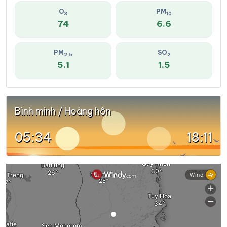
O
PM
3
10
74
6.6
PM
SO
2.5
2
5.1
1.5
Bình minh / Hoàng hôn
05:34
18:11