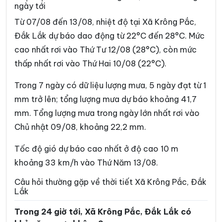
ngày tới
Xã Dur Kmăl
Xã Ea Bá
Từ 07/08 đến 13/08, nhiệt độ tại Xã Krông Pắc,
Xã Ea Bung
Xã Ea Drăng
Đắk Lắk dự báo dao động từ 22°C đến 28°C. Mức
cao nhất rơi vào Thứ Tư 12/08 (28°C), còn mức
Xã Ea Drông
Xã Ea H’leo
thấp nhất rơi vào Thứ Hai 10/08 (22°C).
Xã Ea Hiao
Xã Ea Kar
Trong 7 ngày có dữ liệu lượng mưa, 5 ngày đạt từ 1
Xã Ea Khăl
Xã Ea Kiết
mm trở lên; tổng lượng mưa dự báo khoảng 41,7
Xã Ea Kly
Xã Ea Knốp
mm. Tổng lượng mưa trong ngày lớn nhất rơi vào
Chủ nhật 09/08, khoảng 22,2 mm.
Xã Ea Knuếc
Xã Ea Ktur
Xã Ea Ly
Xã Ea M’Droh
Tốc độ gió dự báo cao nhất ở độ cao 10 m
khoảng 33 km/h vào Thứ Năm 13/08.
Xã Ea Na
Xã Ea Ning
Câu hỏi thường gặp về thời tiết Xã Krông Pắc, Đắk
Xã Ea Nuôl
Xã Ea Ô
Lắk
Xã Ea Păl
Xã Ea Phê
Trong 24 giờ tới, Xã Krông Pắc, Đắk Lắk có