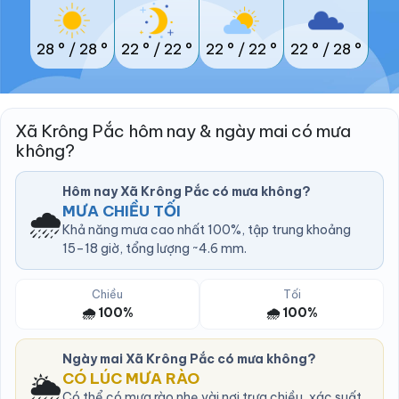
28 °
/
28 °
22 °
/
22 °
22 °
/
22 °
22 °
/
28 °
Xã Krông Pắc hôm nay & ngày mai có mưa
không?
Hôm nay Xã Krông Pắc có mưa không?
🌧️
MƯA CHIỀU TỐI
Khả năng mưa cao nhất 100%, tập trung khoảng
15–18 giờ, tổng lượng ~4.6 mm.
Chiều
Tối
🌧️ 100%
🌧️ 100%
Ngày mai Xã Krông Pắc có mưa không?
🌦️
CÓ LÚC MƯA RÀO
Có thể có mưa rào nhẹ vài nơi trưa chiều, xác suất