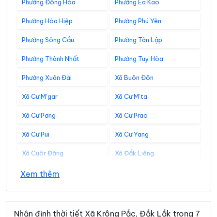
Phường Đông Hòa
Phường Ea Kao
Phường Hòa Hiệp
Phường Phú Yên
Phường Sông Cầu
Phường Tân Lập
Phường Thành Nhất
Phường Tuy Hòa
Phường Xuân Đài
Xã Buôn Đôn
Xã Cư M’gar
Xã Cư M’ta
Xã Cư Pơng
Xã Cư Prao
Xã Cư Pui
Xã Cư Yang
Xã Cuôr Đăng
Xã Đắk Liêng
Xã Đắk Phơi
Xã Dang Kang
Xem thêm
Xã Dliê Ya
Xã Đồng Xuân
Xã Dray Bhăng
Xã Đức Bình
Nhận định thời tiết Xã Krông Pắc, Đắk Lắk trong 7