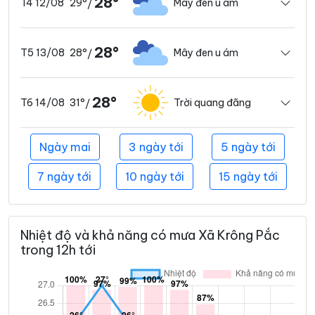
28°
29°
Mây đen u ám
T4 12/08
/
28°
28°
Mây đen u ám
T5 13/08
/
28°
31°
Trời quang đãng
T6 14/08
/
Ngày mai
3 ngày tới
5 ngày tới
7 ngày tới
10 ngày tới
15 ngày tới
Nhiệt độ và khả năng có mưa Xã Krông Pắc
trong 12h tới