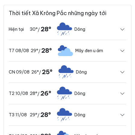
Thời tiết Xã Krông Pắc những ngày tới
28°
30°
Dông
Hiện tại
/
28°
29°
Mây đen u ám
T7 08/08
/
25°
26°
Dông
CN 09/08
/
26°
28°
Dông
T2 10/08
/
28°
29°
Dông
T3 11/08
/