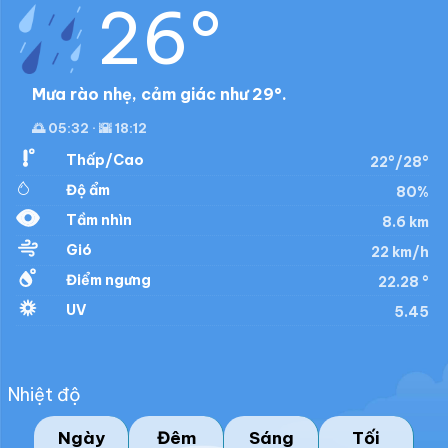
26°
Mưa rào nhẹ, cảm giác như 29°.
🌅 05:32 · 🌇 18:12
Thấp/Cao
22°/28°
Độ ẩm
80%
Tầm nhìn
8.6 km
Gió
22 km/h
Điểm ngưng
22.28 °
UV
5.45
Nhiệt độ
Ngày
Đêm
Sáng
Tối