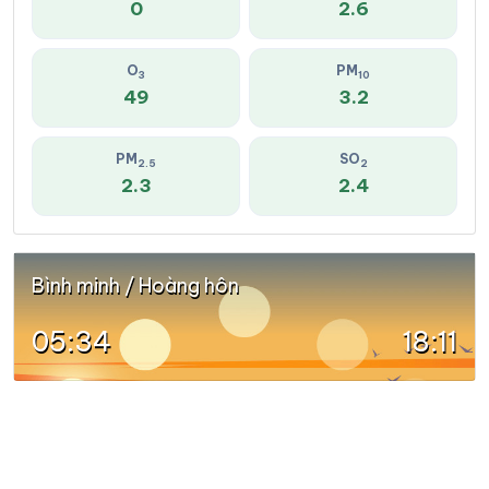
0
2.6
O
PM
3
10
49
3.2
PM
SO
2.5
2
2.3
2.4
Bình minh / Hoàng hôn
05:34
18:11