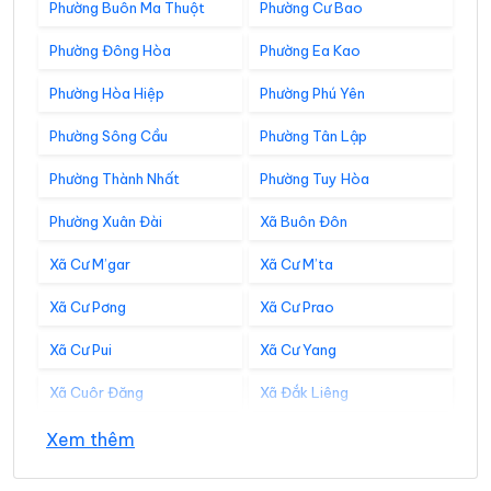
Phường Buôn Ma Thuột
Phường Cư Bao
Phường Đông Hòa
Phường Ea Kao
Phường Hòa Hiệp
Phường Phú Yên
Phường Sông Cầu
Phường Tân Lập
Phường Thành Nhất
Phường Tuy Hòa
Phường Xuân Đài
Xã Buôn Đôn
Xã Cư M’gar
Xã Cư M’ta
Xã Cư Pơng
Xã Cư Prao
Xã Cư Pui
Xã Cư Yang
Xã Cuôr Đăng
Xã Đắk Liêng
Xã Đắk Phơi
Xã Dang Kang
Xem thêm
Xã Dliê Ya
Xã Đồng Xuân