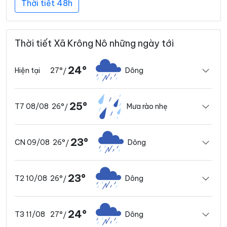
Thời tiết 48h
Thời tiết Xã Krông Nô những ngày tới
24°
27°
Dông
Hiện tại
/
25°
26°
Mưa rào nhẹ
T7 08/08
/
23°
26°
Dông
CN 09/08
/
23°
26°
Dông
T2 10/08
/
24°
27°
Dông
T3 11/08
/