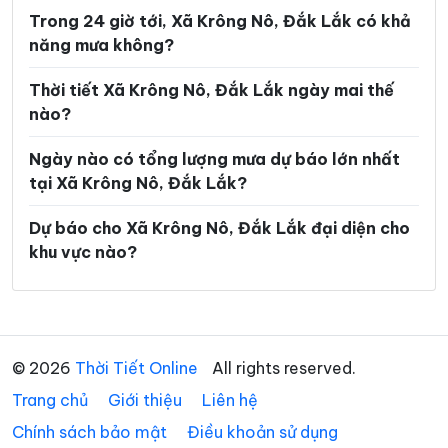
Xã Ea Păl
Xã Ea Phê
Trong 24 giờ tới, Xã Krông Nô, Đắk Lắk có khả
năng mưa không?
Xã Ea Riêng
Xã Ea Rốk
Xã Ea Súp
Xã Ea Trang
Thời tiết Xã Krông Nô, Đắk Lắk ngày mai thế
nào?
Xã Ea Tul
Xã Ea Wer
Ngày nào có tổng lượng mưa dự báo lớn nhất
Xã Ea Wy
Xã Hòa Mỹ
tại Xã Krông Nô, Đắk Lắk?
Xã Hòa Sơn
Xã Hòa Thịnh
Dự báo cho Xã Krông Nô, Đắk Lắk đại diện cho
Xã Hòa Xuân
Xã Ia Lốp
khu vực nào?
Xã Ia Rvê
Xã Krông Á
Xã Krông Ana
Xã Krông Bông
Xã Krông Búk
Xã Krông Năng
© 2026
Thời Tiết Online
All rights reserved.
Trang chủ
Xã Krông Pắc
Giới thiệu
Liên hệ
Xã Liên Sơn Lắk
Chính sách bảo mật
Điều khoản sử dụng
Xã M’Drắk
Xã Nam Ka