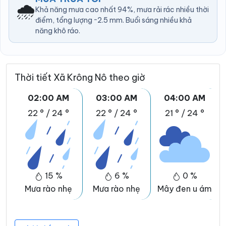
🌧️
Khả năng mưa cao nhất 94%, mưa rải rác nhiều thời
điểm, tổng lượng ~2.5 mm. Buổi sáng nhiều khả
năng khô ráo.
Thời tiết Xã Krông Nô theo giờ
02:00 AM
03:00 AM
04:00 AM
22 °
/
24 °
22 °
/
24 °
21 °
/
24 °
15 %
6 %
0 %
Mưa rào nhẹ
Mưa rào nhẹ
Mây đen u ám