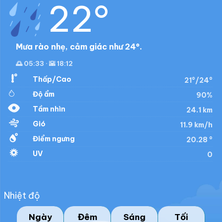
22°
Mưa rào nhẹ, cảm giác như 24°.
🌅 05:33 · 🌇 18:12
Thấp/Cao
21°/24°
Độ ẩm
90%
Tầm nhìn
24.1 km
Gió
11.9 km/h
Điểm ngưng
20.28 °
UV
0
Nhiệt độ
Ngày
Đêm
Sáng
Tối