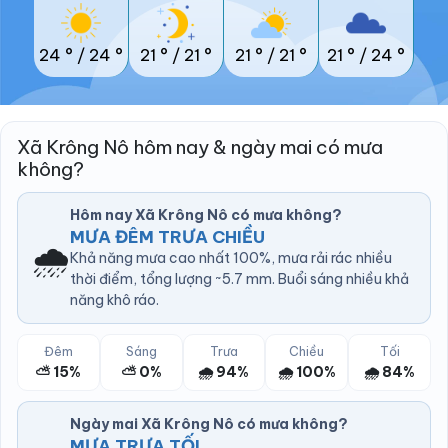
24 °
/
24 °
21 °
/
21 °
21 °
/
21 °
21 °
/
24 °
Xã Krông Nô hôm nay & ngày mai có mưa
không?
Hôm nay Xã Krông Nô có mưa không?
MƯA ĐÊM TRƯA CHIỀU
🌧️
Khả năng mưa cao nhất 100%, mưa rải rác nhiều
thời điểm, tổng lượng ~5.7 mm. Buổi sáng nhiều khả
năng khô ráo.
Đêm
Sáng
Trưa
Chiều
Tối
⛅ 15%
⛅ 0%
🌧️ 94%
🌧️ 100%
🌧️ 84%
Ngày mai Xã Krông Nô có mưa không?
MƯA TRƯA TỐI