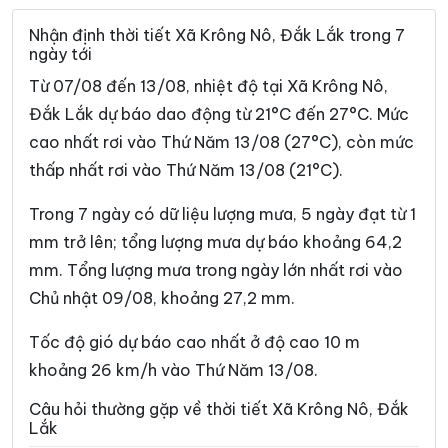
Xã Dray Bhăng
Xã Đức Bình
Nhận định thời tiết Xã Krông Nô, Đắk Lắk trong 7
ngày tới
Xã Dur Kmăl
Xã Ea Bá
Từ 07/08 đến 13/08, nhiệt độ tại Xã Krông Nô,
Xã Ea Bung
Xã Ea Drăng
Đắk Lắk dự báo dao động từ 21°C đến 27°C. Mức
cao nhất rơi vào Thứ Năm 13/08 (27°C), còn mức
Xã Ea Drông
Xã Ea H’leo
thấp nhất rơi vào Thứ Năm 13/08 (21°C).
Xã Ea Hiao
Xã Ea Kar
Trong 7 ngày có dữ liệu lượng mưa, 5 ngày đạt từ 1
Xã Ea Khăl
Xã Ea Kiết
mm trở lên; tổng lượng mưa dự báo khoảng 64,2
Xã Ea Kly
Xã Ea Knốp
mm. Tổng lượng mưa trong ngày lớn nhất rơi vào
Chủ nhật 09/08, khoảng 27,2 mm.
Xã Ea Knuếc
Xã Ea Ktur
Xã Ea Ly
Xã Ea M’Droh
Tốc độ gió dự báo cao nhất ở độ cao 10 m
khoảng 26 km/h vào Thứ Năm 13/08.
Xã Ea Na
Xã Ea Ning
Câu hỏi thường gặp về thời tiết Xã Krông Nô, Đắk
Xã Ea Nuôl
Xã Ea Ô
Lắk