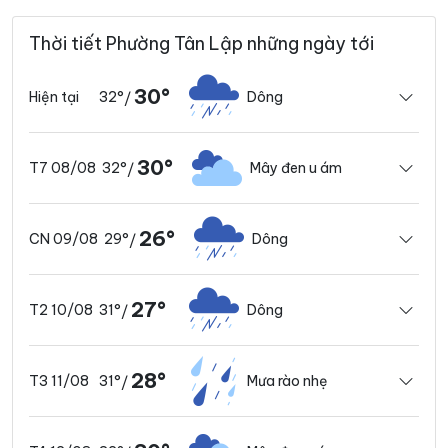
Thời tiết Phường Tân Lập những ngày tới
30°
32°
Dông
Hiện tại
/
30°
32°
Mây đen u ám
T7 08/08
/
26°
29°
Dông
CN 09/08
/
27°
31°
Dông
T2 10/08
/
28°
31°
Mưa rào nhẹ
T3 11/08
/