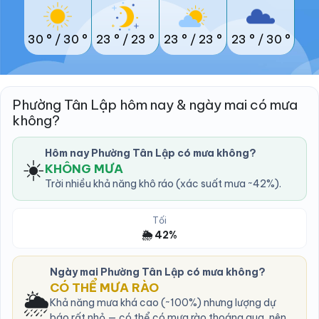
30 °
/
30 °
23 °
/
23 °
23 °
/
23 °
23 °
/
30 °
Phường Tân Lập hôm nay & ngày mai có mưa
không?
Hôm nay Phường Tân Lập có mưa không?
☀️
KHÔNG MƯA
Trời nhiều khả năng khô ráo (xác suất mưa ~42%).
Tối
🌦️ 42%
Ngày mai Phường Tân Lập có mưa không?
CÓ THỂ MƯA RÀO
🌦️
Khả năng mưa khá cao (~100%) nhưng lượng dự
báo rất nhỏ — có thể có mưa rào thoáng qua, nên