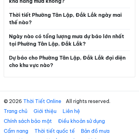
khả năng mưa không?
Xã Ea Rốk
Xã Ea Súp
Xã Ea Trang
Xã Ea Tul
Thời tiết Phường Tân Lập, Đắk Lắk ngày mai
thế nào?
Xã Ea Wer
Xã Ea Wy
Ngày nào có tổng lượng mưa dự báo lớn nhất
Xã Hòa Mỹ
Xã Hòa Sơn
tại Phường Tân Lập, Đắk Lắk?
Xã Hòa Thịnh
Xã Hòa Xuân
Dự báo cho Phường Tân Lập, Đắk Lắk đại diện
Xã Ia Lốp
Xã Ia Rvê
cho khu vực nào?
Xã Krông Á
Xã Krông Ana
Xã Krông Bông
Xã Krông Búk
Xã Krông Năng
Xã Krông Nô
© 2026
Thời Tiết Online
All rights reserved.
Trang chủ
Xã Krông Pắc
Giới thiệu
Liên hệ
Xã Liên Sơn Lắk
Chính sách bảo mật
Điều khoản sử dụng
Xã M’Drắk
Xã Nam Ka
Cẩm nang
Thời tiết quốc tế
Bản đồ mưa
Xã Ô Loan
Xã Phú Hòa 1