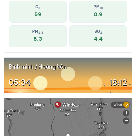
O
PM
3
10
59
8.9
PM
SO
2.5
2
8.3
4.4
Bình minh / Hoàng hôn
05:34
18:12