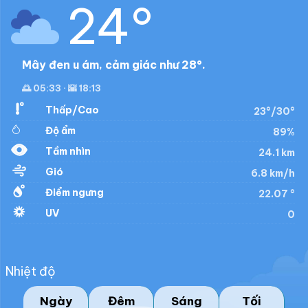
24°
Mây đen u ám, cảm giác như 28°.
🌅 05:33 · 🌇 18:13
Thấp/Cao
23°/30°
Độ ẩm
89%
Tầm nhìn
24.1 km
Gió
6.8 km/h
Điểm ngưng
22.07 °
UV
0
Nhiệt độ
Ngày
Đêm
Sáng
Tối