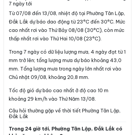
7 ngày tới
Xã Ea Bá
Xã Ea Bung
Từ 07/08 đến 13/08, nhiệt độ tại Phường Tân Lập,
Xã Ea Drăng
Xã Ea Drông
Đắk Lắk dự báo dao động từ 23°C đến 30°C. Mức
cao nhất rơi vào Thứ Bảy 08/08 (30°C), còn mức
Xã Ea H’leo
Xã Ea Hiao
thấp nhất rơi vào Thứ Hai 10/08 (23°C).
Xã Ea Kar
Xã Ea Khăl
Trong 7 ngày có dữ liệu lượng mưa, 4 ngày đạt từ 1
Xã Ea Kiết
Xã Ea Kly
mm trở lên; tổng lượng mưa dự báo khoảng 43,0
Xã Ea Knốp
Xã Ea Knuếc
mm. Tổng lượng mưa trong ngày lớn nhất rơi vào
Chủ nhật 09/08, khoảng 20,8 mm.
Xã Ea Ktur
Xã Ea Ly
Xã Ea M’Droh
Xã Ea Na
Tốc độ gió dự báo cao nhất ở độ cao 10 m
khoảng 29 km/h vào Thứ Năm 13/08.
Xã Ea Ning
Xã Ea Nuôl
Câu hỏi thường gặp về thời tiết Phường Tân Lập,
Xã Ea Ô
Xã Ea Păl
Đắk Lắk
Xã Ea Phê
Xã Ea Riêng
Trong 24 giờ tới, Phường Tân Lập, Đắk Lắk có