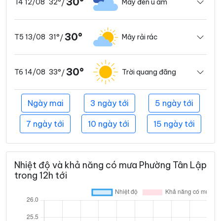
30°
32°
Mây đen u ám
T4 12/08
/
30°
31°
Mây rải rác
T5 13/08
/
30°
33°
Trời quang đãng
T6 14/08
/
Ngày mai
3 ngày tới
5 ngày tới
7 ngày tới
10 ngày tới
15 ngày tới
Nhiệt độ và khả năng có mưa Phường Tân Lập
trong 12h tới