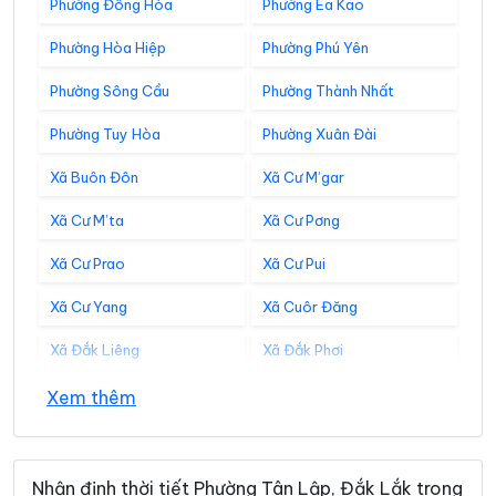
Phường Đông Hòa
Phường Ea Kao
Phường Hòa Hiệp
Phường Phú Yên
Phường Sông Cầu
Phường Thành Nhất
Phường Tuy Hòa
Phường Xuân Đài
Xã Buôn Đôn
Xã Cư M’gar
Xã Cư M’ta
Xã Cư Pơng
Xã Cư Prao
Xã Cư Pui
Xã Cư Yang
Xã Cuôr Đăng
Xã Đắk Liêng
Xã Đắk Phơi
Xã Dang Kang
Xã Dliê Ya
Xem thêm
Xã Đồng Xuân
Xã Dray Bhăng
Xã Đức Bình
Xã Dur Kmăl
Nhận định thời tiết Phường Tân Lập, Đắk Lắk trong