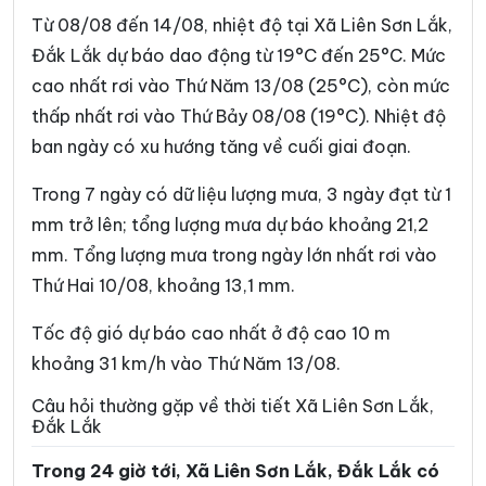
Xã Dur Kmăl
Xã Ea Bá
Từ 08/08 đến 14/08, nhiệt độ tại Xã Liên Sơn Lắk,
Xã Ea Bung
Xã Ea Drăng
Đắk Lắk dự báo dao động từ 19°C đến 25°C. Mức
cao nhất rơi vào Thứ Năm 13/08 (25°C), còn mức
Xã Ea Drông
Xã Ea H’leo
thấp nhất rơi vào Thứ Bảy 08/08 (19°C). Nhiệt độ
Xã Ea Hiao
Xã Ea Kar
ban ngày có xu hướng tăng về cuối giai đoạn.
Xã Ea Khăl
Xã Ea Kiết
Trong 7 ngày có dữ liệu lượng mưa, 3 ngày đạt từ 1
Xã Ea Kly
Xã Ea Knốp
mm trở lên; tổng lượng mưa dự báo khoảng 21,2
mm. Tổng lượng mưa trong ngày lớn nhất rơi vào
Xã Ea Knuếc
Xã Ea Ktur
Thứ Hai 10/08, khoảng 13,1 mm.
Xã Ea Ly
Xã Ea M’Droh
Tốc độ gió dự báo cao nhất ở độ cao 10 m
Xã Ea Na
Xã Ea Ning
khoảng 31 km/h vào Thứ Năm 13/08.
Xã Ea Nuôl
Xã Ea Ô
Câu hỏi thường gặp về thời tiết Xã Liên Sơn Lắk,
Đắk Lắk
Xã Ea Păl
Xã Ea Phê
Trong 24 giờ tới, Xã Liên Sơn Lắk, Đắk Lắk có
Xã Ea Riêng
Xã Ea Rốk