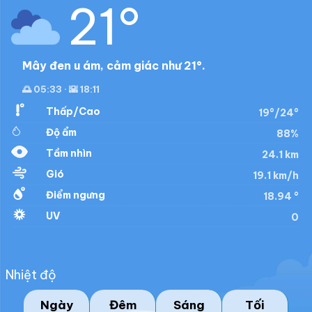
21°
Mây đen u ám, cảm giác như 21°.
🌅 05:33 · 🌇 18:11
Thấp/Cao
19°/24°
Độ ẩm
88%
Tầm nhìn
24.1 km
Gió
19.1 km/h
Điểm ngưng
18.94 °
UV
0
Nhiệt độ
Ngày
Đêm
Sáng
Tối