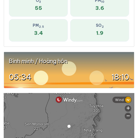
O
PM
3
10
55
3.6
PM
SO
2.5
2
3.4
1.9
Bình minh / Hoàng hôn
05:34
18:10