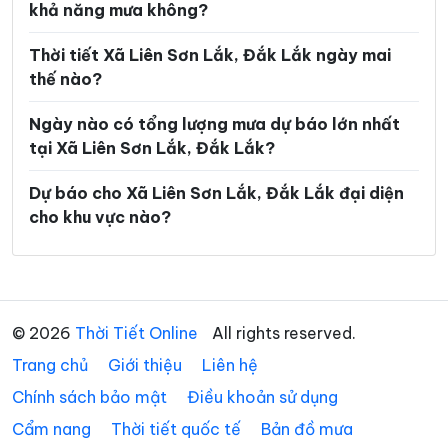
khả năng mưa không?
Xã Ea Súp
Xã Ea Trang
Thời tiết Xã Liên Sơn Lắk, Đắk Lắk ngày mai
Xã Ea Tul
Xã Ea Wer
thế nào?
Xã Ea Wy
Xã Hòa Mỹ
Ngày nào có tổng lượng mưa dự báo lớn nhất
Xã Hòa Sơn
Xã Hòa Thịnh
tại Xã Liên Sơn Lắk, Đắk Lắk?
Xã Hòa Xuân
Xã Ia Lốp
Dự báo cho Xã Liên Sơn Lắk, Đắk Lắk đại diện
cho khu vực nào?
Xã Ia Rvê
Xã Krông Á
Xã Krông Ana
Xã Krông Bông
Xã Krông Búk
Xã Krông Năng
© 2026
Thời Tiết Online
All rights reserved.
Xã Krông Nô
Xã Krông Pắc
Trang chủ
Giới thiệu
Liên hệ
Xã M’Drắk
Xã Nam Ka
Chính sách bảo mật
Điều khoản sử dụng
Xã Ô Loan
Xã Phú Hòa 1
Cẩm nang
Thời tiết quốc tế
Bản đồ mưa