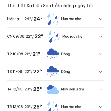
Thời tiết Xã Liên Sơn Lắk những ngày tới
24°
24°
Mưa rào nhẹ
Hiện tại
/
22°
22°
Mưa rào nhẹ
CN 09/08
/
21°
21°
Dông
T2 10/08
/
22°
22°
Dông
T3 11/08
/
25°
23°
Mây đen u ám
T4 12/08
/
25°
23°
Mưa rào nhẹ
T5 13/08
/