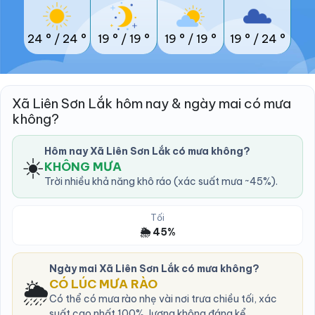
24 °
/
24 °
19 °
/
19 °
19 °
/
19 °
19 °
/
24 °
Xã Liên Sơn Lắk hôm nay & ngày mai có mưa
không?
Hôm nay Xã Liên Sơn Lắk có mưa không?
☀️
KHÔNG MƯA
Trời nhiều khả năng khô ráo (xác suất mưa ~45%).
Tối
🌦️ 45%
Ngày mai Xã Liên Sơn Lắk có mưa không?
🌦️
CÓ LÚC MƯA RÀO
Có thể có mưa rào nhẹ vài nơi trưa chiều tối, xác
suất cao nhất 100%, lượng không đáng kể.