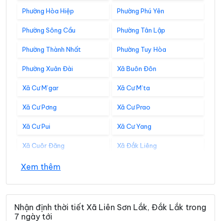
Phường Hòa Hiệp
Phường Phú Yên
Phường Sông Cầu
Phường Tân Lập
Phường Thành Nhất
Phường Tuy Hòa
Phường Xuân Đài
Xã Buôn Đôn
Xã Cư M’gar
Xã Cư M’ta
Xã Cư Pơng
Xã Cư Prao
Xã Cư Pui
Xã Cư Yang
Xã Cuôr Đăng
Xã Đắk Liêng
Xã Đắk Phơi
Xã Dang Kang
Xem thêm
Xã Dliê Ya
Xã Đồng Xuân
Xã Dray Bhăng
Xã Đức Bình
Nhận định thời tiết Xã Liên Sơn Lắk, Đắk Lắk trong
7 ngày tới