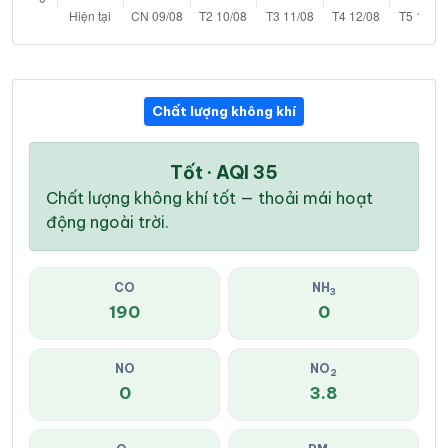
Chất lượng không khí
Tốt · AQI 35
Chất lượng không khí tốt — thoải mái hoạt
động ngoài trời.
CO
NH
3
190
0
NO
NO
2
0
3.8