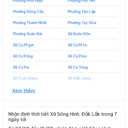
Phường Hòa Hiệp
Phường Phú Yên
Phường Sông Cầu
Phường Tân Lập
Phường Thành Nhất
Phường Tuy Hòa
Phường Xuân Đài
Xã Buôn Đôn
Xã Cư M’gar
Xã Cư M’ta
Xã Cư Pơng
Xã Cư Prao
Xã Cư Pui
Xã Cư Yang
Xã Cuôr Đăng
Xã Đắk Liêng
Xã Đắk Phơi
Xã Dang Kang
Xem thêm
Xã Dliê Ya
Xã Đồng Xuân
Xã Dray Bhăng
Xã Đức Bình
Nhận định thời tiết Xã Sông Hinh, Đắk Lắk trong 7
ngày tới
Xã Dur Kmăl
Xã Ea Bá