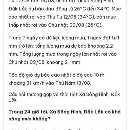
Từ 07/08 đến 13/08, nhiệt độ tại Xã Sông Hinh,
Xã Ea Bung
Xã Ea Drăng
Đắk Lắk dự báo dao động từ 26°C đến 34°C. Mức
cao nhất rơi vào Thứ Tư 12/08 (34°C), còn mức
Xã Ea Drông
Xã Ea H’leo
thấp nhất rơi vào Chủ nhật 09/08 (26°C).
Xã Ea Hiao
Xã Ea Kar
Trong 7 ngày có dữ liệu lượng mưa, 1 ngày đạt từ 1
Xã Ea Khăl
Xã Ea Kiết
mm trở lên; tổng lượng mưa dự báo khoảng 2,2
Xã Ea Kly
Xã Ea Knốp
mm. Tổng lượng mưa trong ngày lớn nhất rơi vào
Chủ nhật 09/08, khoảng 2,1 mm.
Xã Ea Knuếc
Xã Ea Ktur
Xã Ea Ly
Xã Ea M’Droh
Tốc độ gió dự báo cao nhất ở độ cao 10 m
khoảng 31 km/h vào Thứ Năm 13/08.
Xã Ea Na
Xã Ea Ning
Câu hỏi thường gặp về thời tiết Xã Sông Hinh, Đắk
Xã Ea Nuôl
Xã Ea Ô
Lắk
Xã Ea Păl
Xã Ea Phê
Trong 24 giờ tới, Xã Sông Hinh, Đắk Lắk có khả
năng mưa không?
Xã Ea Riêng
Xã Ea Rốk