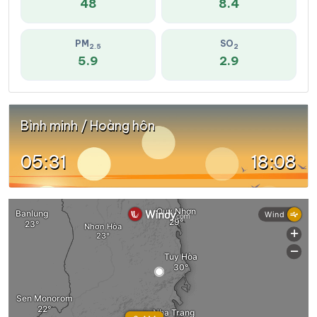
48
8.4
PM
SO
2.5
2
5.9
2.9
Bình minh / Hoàng hôn
05:31
18:08