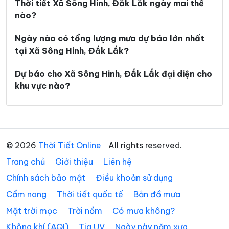
Xã Ea Súp
Xã Ea Trang
Thời tiết Xã Sông Hinh, Đắk Lắk ngày mai thế
nào?
Xã Ea Tul
Xã Ea Wer
Ngày nào có tổng lượng mưa dự báo lớn nhất
Xã Ea Wy
Xã Hòa Mỹ
tại Xã Sông Hinh, Đắk Lắk?
Xã Hòa Sơn
Xã Hòa Thịnh
Dự báo cho Xã Sông Hinh, Đắk Lắk đại diện cho
Xã Hòa Xuân
Xã Ia Lốp
khu vực nào?
Xã Ia Rvê
Xã Krông Á
Xã Krông Ana
Xã Krông Bông
Xã Krông Búk
Xã Krông Năng
© 2026
Thời Tiết Online
All rights reserved.
Trang chủ
Xã Krông Nô
Giới thiệu
Liên hệ
Xã Krông Pắc
Chính sách bảo mật
Điều khoản sử dụng
Xã Liên Sơn Lắk
Xã M’Drắk
Cẩm nang
Thời tiết quốc tế
Bản đồ mưa
Xã Nam Ka
Xã Ô Loan
Mặt trời mọc
Trời nồm
Có mưa không?
Xã Phú Hòa 1
Xã Phú Hòa 2
Không khí (AQI)
Tia UV
Ngày này năm xưa