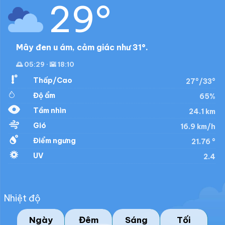
29°
Mây đen u ám, cảm giác như 31°.
🌅 05:29 · 🌇 18:10
Thấp/Cao
27°/33°
Độ ẩm
65%
Tầm nhìn
24.1 km
Gió
16.9 km/h
Điểm ngưng
21.76 °
UV
2.4
Nhiệt độ
Ngày
Đêm
Sáng
Tối