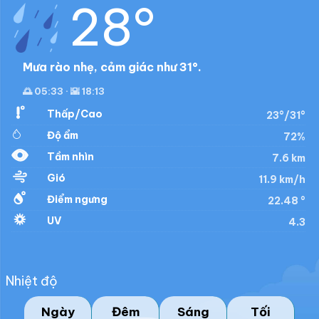
28°
Mưa rào nhẹ, cảm giác như 31°.
🌅 05:33 · 🌇 18:13
Thấp/Cao
23°/31°
Độ ẩm
72%
Tầm nhìn
7.6 km
Gió
11.9 km/h
Điểm ngưng
22.48 °
UV
4.3
Nhiệt độ
Ngày
Đêm
Sáng
Tối