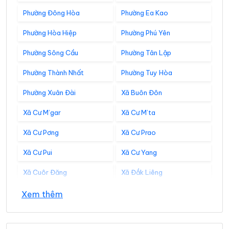
Phường Đông Hòa
Phường Ea Kao
Phường Hòa Hiệp
Phường Phú Yên
Phường Sông Cầu
Phường Tân Lập
Phường Thành Nhất
Phường Tuy Hòa
Phường Xuân Đài
Xã Buôn Đôn
Xã Cư M’gar
Xã Cư M’ta
Xã Cư Pơng
Xã Cư Prao
Xã Cư Pui
Xã Cư Yang
Xã Cuôr Đăng
Xã Đắk Liêng
Xã Đắk Phơi
Xã Dang Kang
Xem thêm
Xã Dliê Ya
Xã Đồng Xuân