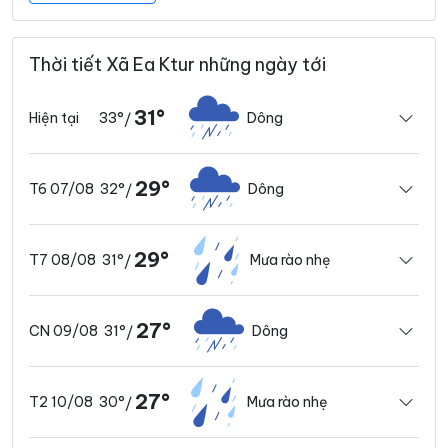
Thời tiết Xã Ea Ktur những ngày tới
31°
33°
Dông
Hiện tại
/
29°
32°
Dông
T6 07/08
/
29°
31°
Mưa rào nhẹ
T7 08/08
/
27°
31°
Dông
CN 09/08
/
27°
30°
Mưa rào nhẹ
T2 10/08
/