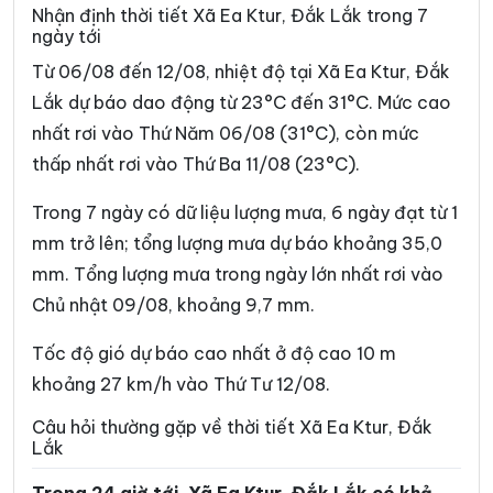
Xã Dray Bhăng
Xã Đức Bình
Nhận định thời tiết Xã Ea Ktur, Đắk Lắk trong 7
ngày tới
Xã Dur Kmăl
Xã Ea Bá
Từ 06/08 đến 12/08, nhiệt độ tại Xã Ea Ktur, Đắk
Xã Ea Bung
Xã Ea Drăng
Lắk dự báo dao động từ 23°C đến 31°C. Mức cao
nhất rơi vào Thứ Năm 06/08 (31°C), còn mức
Xã Ea Drông
Xã Ea H’leo
thấp nhất rơi vào Thứ Ba 11/08 (23°C).
Xã Ea Hiao
Xã Ea Kar
Trong 7 ngày có dữ liệu lượng mưa, 6 ngày đạt từ 1
Xã Ea Khăl
Xã Ea Kiết
mm trở lên; tổng lượng mưa dự báo khoảng 35,0
Xã Ea Kly
Xã Ea Knốp
mm. Tổng lượng mưa trong ngày lớn nhất rơi vào
Chủ nhật 09/08, khoảng 9,7 mm.
Xã Ea Knuếc
Xã Ea Ly
Xã Ea M’Droh
Xã Ea Na
Tốc độ gió dự báo cao nhất ở độ cao 10 m
khoảng 27 km/h vào Thứ Tư 12/08.
Xã Ea Ning
Xã Ea Nuôl
Câu hỏi thường gặp về thời tiết Xã Ea Ktur, Đắk
Xã Ea Ô
Xã Ea Păl
Lắk
Xã Ea Phê
Xã Ea Riêng