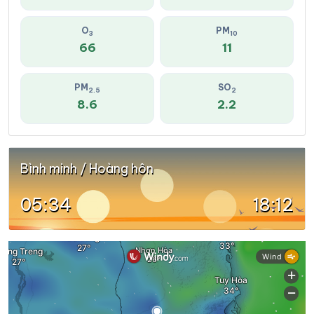
O
PM
3
10
66
11
PM
SO
2.5
2
8.6
2.2
Bình minh / Hoàng hôn
05:34
18:12