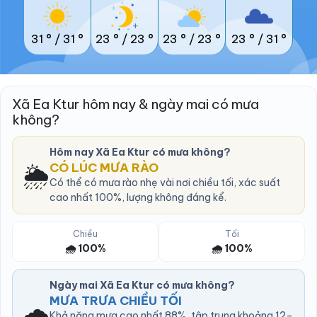
31 °
/
31 °
23 °
/
23 °
23 °
/
23 °
23 °
/
31 °
Xã Ea Ktur hôm nay & ngày mai có mưa
không?
Hôm nay Xã Ea Ktur có mưa không?
🌦️
CÓ LÚC MƯA RÀO
Có thể có mưa rào nhẹ vài nơi chiều tối, xác suất
cao nhất 100%, lượng không đáng kể.
Chiều
Tối
🌧️ 100%
🌧️ 100%
Ngày mai Xã Ea Ktur có mưa không?
MƯA TRƯA CHIỀU TỐI
🌧️
Khả năng mưa cao nhất 88%, tập trung khoảng 12–