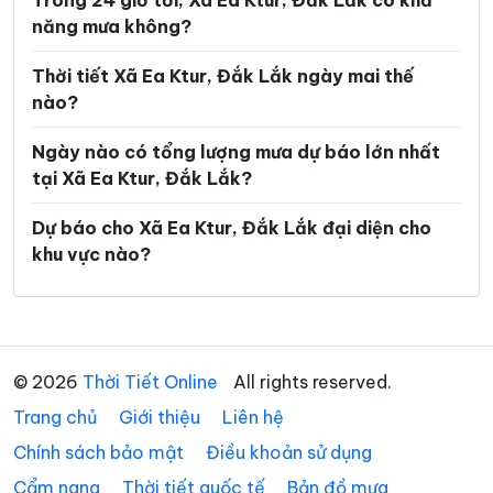
Trong 24 giờ tới, Xã Ea Ktur, Đắk Lắk có khả
năng mưa không?
Xã Ea Rốk
Xã Ea Súp
Xã Ea Trang
Xã Ea Tul
Thời tiết Xã Ea Ktur, Đắk Lắk ngày mai thế
nào?
Xã Ea Wer
Xã Ea Wy
Ngày nào có tổng lượng mưa dự báo lớn nhất
Xã Hòa Mỹ
Xã Hòa Sơn
tại Xã Ea Ktur, Đắk Lắk?
Xã Hòa Thịnh
Xã Hòa Xuân
Dự báo cho Xã Ea Ktur, Đắk Lắk đại diện cho
Xã Ia Lốp
Xã Ia Rvê
khu vực nào?
Xã Krông Á
Xã Krông Ana
Xã Krông Bông
Xã Krông Búk
Xã Krông Năng
Xã Krông Nô
© 2026
Thời Tiết Online
All rights reserved.
Trang chủ
Xã Krông Pắc
Giới thiệu
Liên hệ
Xã Liên Sơn Lắk
Chính sách bảo mật
Điều khoản sử dụng
Xã M’Drắk
Xã Nam Ka
Cẩm nang
Thời tiết quốc tế
Bản đồ mưa