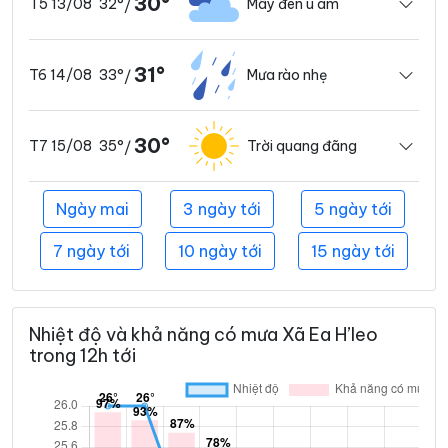
30°
32°
Mây đen u ám
T5 13/08
/
31°
33°
Mưa rào nhẹ
T6 14/08
/
30°
35°
Trời quang đãng
T7 15/08
/
Ngày mai
3 ngày tới
5 ngày tới
7 ngày tới
10 ngày tới
15 ngày tới
Nhiệt độ và khả năng có mưa Xã Ea H’leo
trong 12h tới