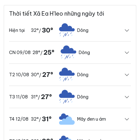
Thời tiết Xã Ea H’leo những ngày tới
30°
32°
Dông
Hiện tại
/
25°
28°
Dông
CN 09/08
/
27°
30°
Dông
T2 10/08
/
27°
31°
Dông
T3 11/08
/
31°
32°
Mây đen u ám
T4 12/08
/