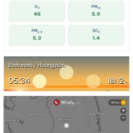
O
PM
3
10
46
5.9
PM
SO
2.5
2
5.3
1.4
Bình minh / Hoàng hôn
05:34
18:12