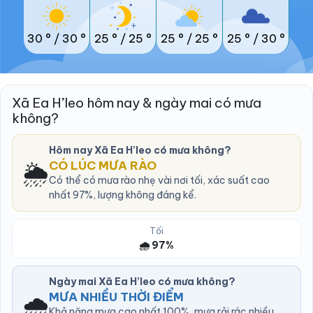
30 °
/
30 °
25 °
/
25 °
25 °
/
25 °
25 °
/
30 °
Xã Ea H’leo hôm nay & ngày mai có mưa
không?
Hôm nay Xã Ea H’leo có mưa không?
🌦️
CÓ LÚC MƯA RÀO
Có thể có mưa rào nhẹ vài nơi tối, xác suất cao
nhất 97%, lượng không đáng kể.
Tối
🌧️ 97%
Ngày mai Xã Ea H’leo có mưa không?
🌧️
MƯA NHIỀU THỜI ĐIỂM
Khả năng mưa cao nhất 100%, mưa rải rác nhiều