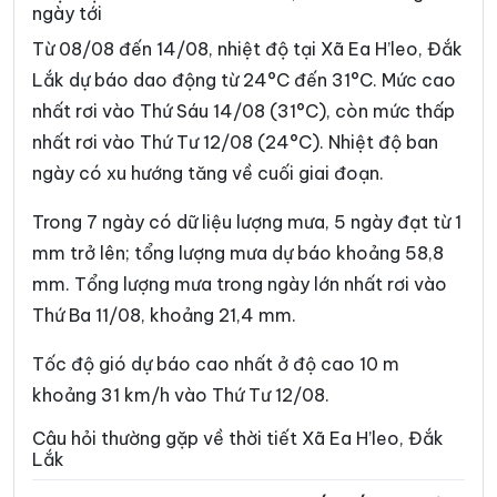
ngày tới
Xã Dur Kmăl
Xã Ea Bá
Từ 08/08 đến 14/08, nhiệt độ tại Xã Ea H’leo, Đắk
Xã Ea Bung
Xã Ea Drăng
Lắk dự báo dao động từ 24°C đến 31°C. Mức cao
nhất rơi vào Thứ Sáu 14/08 (31°C), còn mức thấp
Xã Ea Drông
Xã Ea Hiao
nhất rơi vào Thứ Tư 12/08 (24°C). Nhiệt độ ban
Xã Ea Kar
Xã Ea Khăl
ngày có xu hướng tăng về cuối giai đoạn.
Xã Ea Kiết
Xã Ea Kly
Trong 7 ngày có dữ liệu lượng mưa, 5 ngày đạt từ 1
Xã Ea Knốp
Xã Ea Knuếc
mm trở lên; tổng lượng mưa dự báo khoảng 58,8
mm. Tổng lượng mưa trong ngày lớn nhất rơi vào
Xã Ea Ktur
Xã Ea Ly
Thứ Ba 11/08, khoảng 21,4 mm.
Xã Ea M’Droh
Xã Ea Na
Tốc độ gió dự báo cao nhất ở độ cao 10 m
Xã Ea Ning
Xã Ea Nuôl
khoảng 31 km/h vào Thứ Tư 12/08.
Xã Ea Ô
Xã Ea Păl
Câu hỏi thường gặp về thời tiết Xã Ea H’leo, Đắk
Lắk
Xã Ea Phê
Xã Ea Riêng