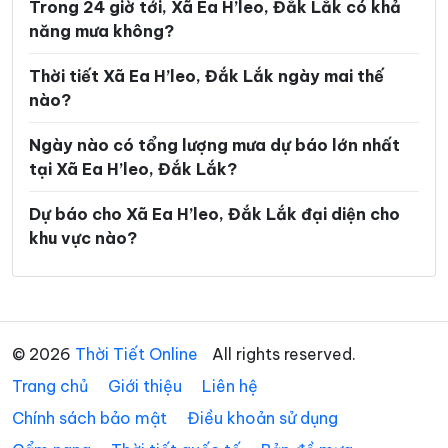
Trong 24 giờ tới, Xã Ea H’leo, Đắk Lắk có khả
Xã Ea Rốk
Xã Ea Súp
năng mưa không?
Xã Ea Trang
Xã Ea Tul
Thời tiết Xã Ea H’leo, Đắk Lắk ngày mai thế
Xã Ea Wer
Xã Ea Wy
nào?
Xã Hòa Mỹ
Xã Hòa Sơn
Ngày nào có tổng lượng mưa dự báo lớn nhất
Xã Hòa Thịnh
Xã Hòa Xuân
tại Xã Ea H’leo, Đắk Lắk?
Xã Ia Lốp
Xã Ia Rvê
Dự báo cho Xã Ea H’leo, Đắk Lắk đại diện cho
khu vực nào?
Xã Krông Á
Xã Krông Ana
Xã Krông Bông
Xã Krông Búk
Xã Krông Năng
Xã Krông Nô
© 2026
Thời Tiết Online
All rights reserved.
Xã Krông Pắc
Xã Liên Sơn Lắk
Trang chủ
Giới thiệu
Liên hệ
Xã M’Drắk
Xã Nam Ka
Chính sách bảo mật
Điều khoản sử dụng
Xã Ô Loan
Xã Phú Hòa 1