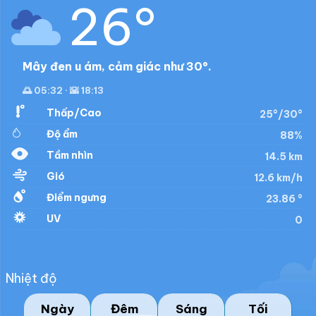
26°
Mây đen u ám, cảm giác như 30°.
🌅 05:32 · 🌇 18:13
Thấp/Cao
25°/30°
Độ ẩm
88%
Tầm nhìn
14.5 km
Gió
12.6 km/h
Điểm ngưng
23.86 °
UV
0
Nhiệt độ
Ngày
Đêm
Sáng
Tối