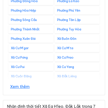
Phường Đông Hòa
Phường Ea Kao
Phường Hòa Hiệp
Phường Phú Yên
Phường Sông Cầu
Phường Tân Lập
Phường Thành Nhất
Phường Tuy Hòa
Phường Xuân Đài
Xã Buôn Đôn
Xã Cư M’gar
Xã Cư M’ta
Xã Cư Pơng
Xã Cư Prao
Xã Cư Pui
Xã Cư Yang
Xã Cuôr Đăng
Xã Đắk Liêng
Xã Đắk Phơi
Xã Dang Kang
Xem thêm
Xã Dliê Ya
Xã Đồng Xuân
Xã Dray Bhăng
Xã Đức Bình
Nhận định thời tiết Xã Ea H’leo, Đắk Lắk trong 7