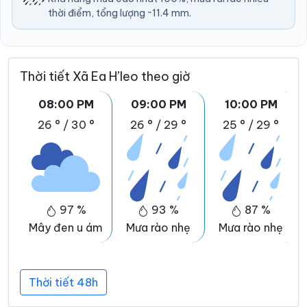
thời điểm, tổng lượng ~11.4 mm.
Thời tiết Xã Ea H’leo theo giờ
08:00 PM
09:00 PM
10:00 PM
26 °
/
30 °
26 °
/
29 °
25 °
/
29 °
97 %
93 %
87 %
Mây đen u ám
Mưa rào nhẹ
Mưa rào nhẹ
Thời tiết 48h