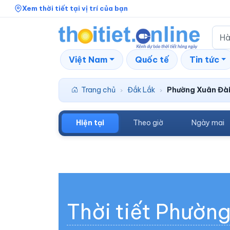
Xem thời tiết tại vị trí của bạn
Việt Nam
Quốc tế
Tin tức
Trang chủ
Đắk Lắk
Phường Xuân Đà
›
›
Hiện tại
Theo giờ
Ngày mai
Thời tiết Phườn