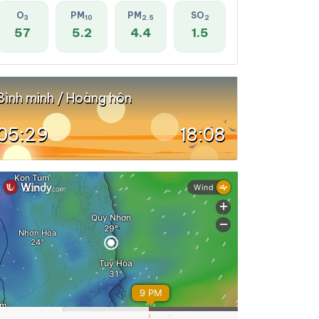
O
PM
PM
SO
3
10
2.5
2
57
5.2
4.4
1.5
Bình minh / Hoàng hôn
05:29
18:08