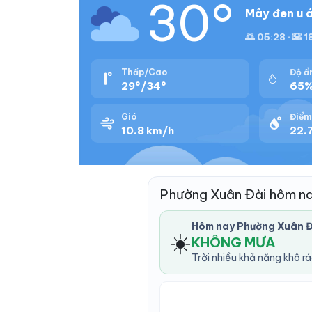
30°
Mây đen u á
🌅 05:28 · 🌇 
Thấp/Cao
Độ ẩ
29°/34°
65
Gió
Điểm
10.8 km/h
22.7
Phường Xuân Đài hôm n
Hôm nay Phường Xuân Đ
☀️
KHÔNG MƯA
Trời nhiều khả năng khô r