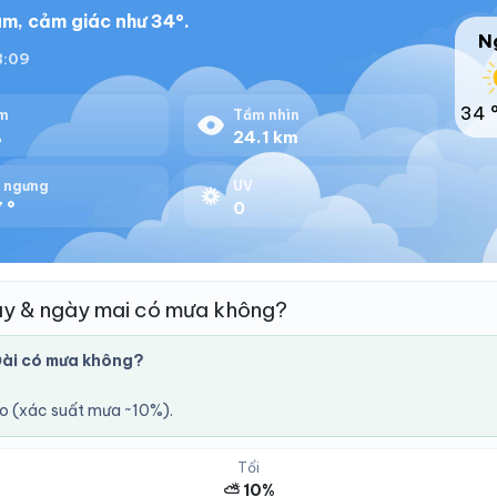
m, cảm giác như 34°.
N
18:09
34 
m
Tầm nhìn
%
24.1 km
 ngưng
UV
 °
0
ay & ngày mai có mưa không?
ài có mưa không?
áo (xác suất mưa ~10%).
Tối
⛅ 10%