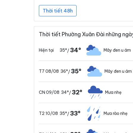
Thời tiết 48h
Thời tiết Phường Xuân Đài những ngày
34°
35°
Mây đen u ám
Hiện tại
/
35°
36°
Mây đen u ám
T7 08/08
/
32°
34°
Mưa nhẹ
CN 09/08
/
33°
35°
Mưa rào nhẹ
T2 10/08
/