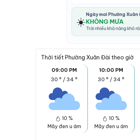
Ngày mai Phường Xuân 
☀️
KHÔNG MƯA
Trời nhiều khả năng khô r
Thời tiết Phường Xuân Đài theo giờ
09:00 PM
10:00 PM
30 °
/
34 °
30 °
/
34 °
10 %
10 %
Mây đen u ám
Mây đen u ám