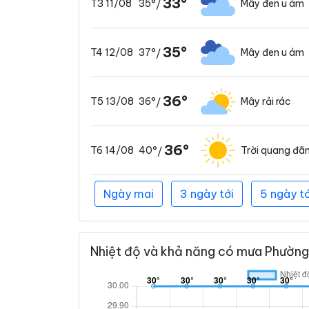
33°
35°
Mây đen u ám
T3 11/08
/
35°
37°
Mây đen u ám
T4 12/08
/
36°
36°
Mây rải rác
T5 13/08
/
36°
40°
Trời quang đã
T6 14/08
/
Ngày mai
3 ngày tới
5 ngày tớ
Nhiệt độ và khả năng có mưa Phường 