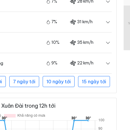
7%
28 km/h
7%
31 km/h
10%
35 km/h
9%
22 km/h
ng
i
7 ngày tới
10 ngày tới
15 ngày tới
Xuân Đài trong 12h tới