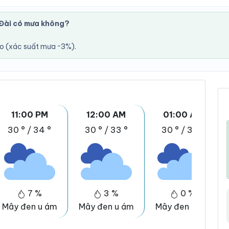
Đài có mưa không?
áo (xác suất mưa ~3%).
11:00 PM
12:00 AM
01:00 AM
30 °
/
34 °
30 °
/
33 °
30 °
/
33 °
7 %
3 %
0 %
Mây đen u ám
Mây đen u ám
Mây đen u ám