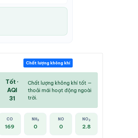
Chất lượng không khí
02:00 AM
03:00 AM
04:00 AM
30 °
/
32 °
29 °
/
32 °
29 °
/
32 °
Tốt ·
Chất lượng không khí tốt —
AQI
thoải mái hoạt động ngoài
trời.
31
0 %
0 %
0 %
CO
NH
NO
NO
3
2
Mây đen u ám
Mây đen u ám
Mây đen u ám
169
0
0
2.8