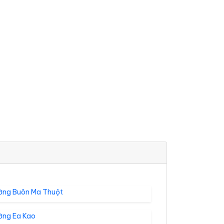
ờng Buôn Ma Thuột
ờng Ea Kao