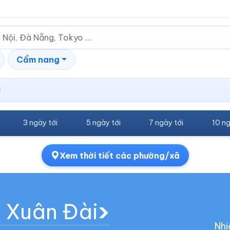
Cẩm nang
i
3 ngày tới
5 ngày tới
7 ngày tới
10 ng
Xem thời tiết các phường/xã
g Xuân Đài
Nhi