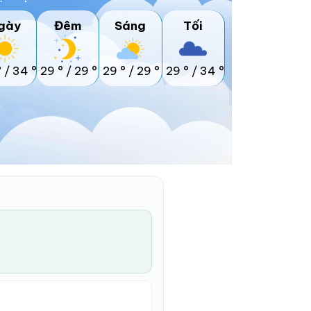
gày
Đêm
Sáng
Tối
°
/
34 °
29 °
/
29 °
29 °
/
29 °
29 °
/
34 °