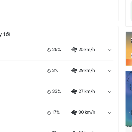
 tới
26%
25 km/h
3%
29 km/h
33%
27 km/h
17%
30 km/h