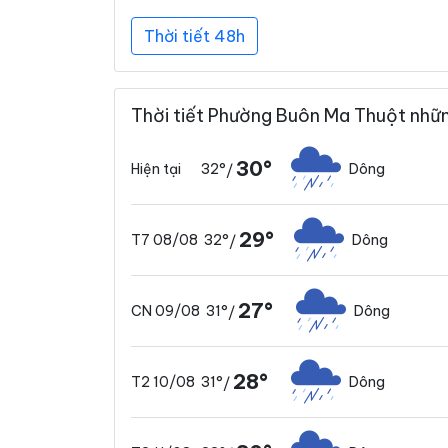
Thời tiết 48h
Thời tiết Phường Buôn Ma Thuột nhữn
30°
32°
Dông
Hiện tại
/
29°
32°
Dông
T7 08/08
/
27°
31°
Dông
CN 09/08
/
28°
31°
Dông
T2 10/08
/