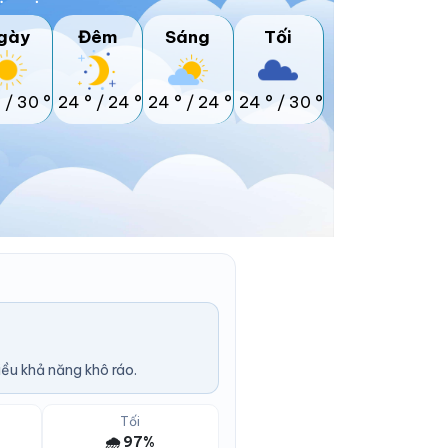
gày
Đêm
Sáng
Tối
°
/
30 °
24 °
/
24 °
24 °
/
24 °
24 °
/
30 °
ều khả năng khô ráo.
Tối
🌧️ 97%