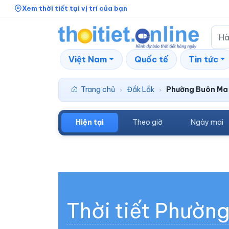
Xem thời tiết tại vị trí của bạn
Việt Nam
Quốc tế
Tin tức
Trang chủ
Đắk Lắk
Phường Buôn Ma
›
›
Hiện tại
Theo giờ
Ngày mai
Thời tiết Phườn