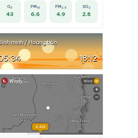
O
PM
PM
SO
3
10
2.5
2
43
6.6
4.9
2.8
Bình minh / Hoàng hôn
05:34
18:12