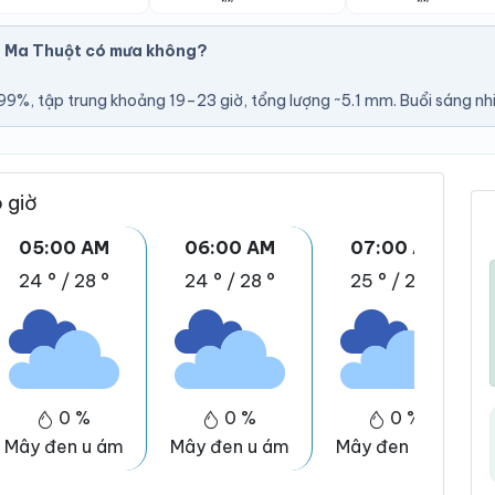
 Ma Thuột có mưa không?
9%, tập trung khoảng 19–23 giờ, tổng lượng ~5.1 mm. Buổi sáng nhi
 giờ
05:00 AM
06:00 AM
07:00 AM
24 °
/
28 °
24 °
/
28 °
25 °
/
29 °
0 %
0 %
0 %
Mây đen u ám
Mây đen u ám
Mây đen u ám