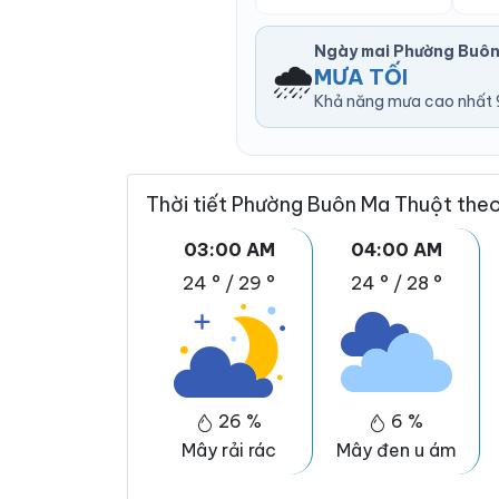
Ngày mai Phường Buôn
🌧️
MƯA TỐI
Khả năng mưa cao nhất 9
Thời tiết Phường Buôn Ma Thuột theo
03:00 AM
04:00 AM
24 °
/
29 °
24 °
/
28 °
26 %
6 %
Mây rải rác
Mây đen u ám