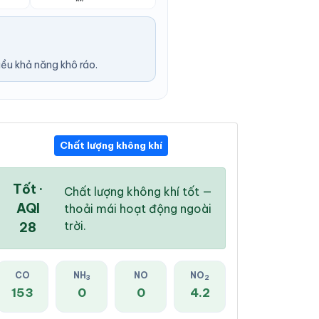
ều khả năng khô ráo.
Chất lượng không khí
08:00 AM
09:00 AM
10:00 AM
26 °
/
30 °
27 °
/
30 °
28 °
/
31 °
Tốt ·
Chất lượng không khí tốt —
AQI
thoải mái hoạt động ngoài
trời.
28
0 %
0 %
6 %
CO
NH
NO
NO
3
2
Mây đen u ám
Mây đen u ám
Mây đen u ám
153
0
0
4.2