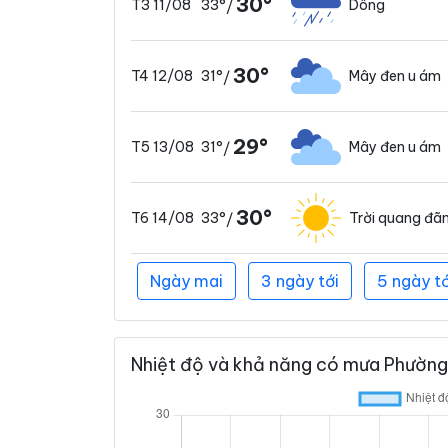
30°
33°
Dông
T3 11/08
/
30°
31°
Mây đen u ám
T4 12/08
/
29°
31°
Mây đen u ám
T5 13/08
/
30°
33°
Trời quang đã
T6 14/08
/
Ngày mai
3 ngày tới
5 ngày tớ
Nhiệt độ và khả năng có mưa Phường