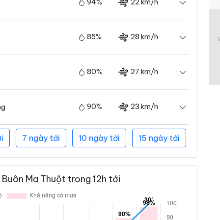
94%
22 km/h
85%
28 km/h
80%
27 km/h
90%
23 km/h
ng
i
7 ngày tới
10 ngày tới
15 ngày tới
 Buôn Ma Thuột trong 12h tới