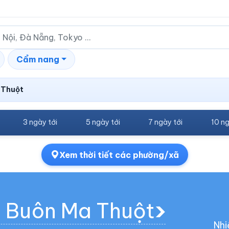
Cẩm nang
 Thuột
3 ngày tới
5 ngày tới
7 ngày tới
10 ng
Xem thời tiết các phường/xã
g Buôn Ma Thuột
Nhi