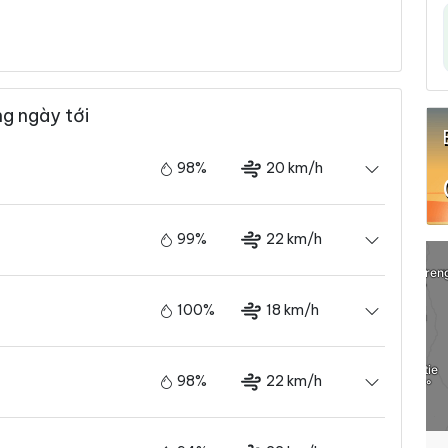
g ngày tới
98%
20 km/h
99%
22 km/h
100%
18 km/h
98%
22 km/h