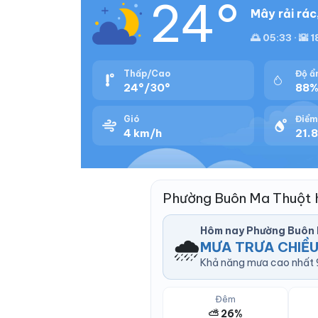
24°
Mây rải rác
🌅 05:33 · 🌇 1
Thấp/Cao
Độ ẩ
24°/30°
88
Gió
Điểm
4 km/h
21.8
Phường Buôn Ma Thuột 
Hôm nay Phường Buôn 
🌧️
MƯA TRƯA CHIỀU
Khả năng mưa cao nhất 9
Đêm
⛅ 26%