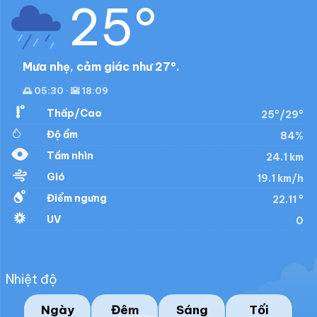
25°
Mưa nhẹ, cảm giác như 27°.
🌅 05:30 · 🌇 18:09
Thấp/Cao
25°/29°
Độ ẩm
84%
Tầm nhìn
24.1 km
Gió
19.1 km/h
Điểm ngưng
22.11 °
UV
0
Nhiệt độ
Ngày
Đêm
Sáng
Tối