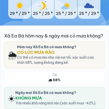
29 °
/
29 °
25 °
/
25 °
25 °
/
25 °
25 °
/
29 °
Xã Ea Bá hôm nay & ngày mai có mưa không?
Hôm nay Xã Ea Bá có mưa không?
🌦️
CÓ LÚC MƯA RÀO
Có thể có mưa rào nhẹ vài nơi tối, xác suất cao
nhất 68%, lượng không đáng kể.
Tối
🌧️ 68%
Ngày mai Xã Ea Bá có mưa không?
☀️
KHÔNG MƯA
Trời nhiều khả năng khô ráo (xác suất mưa ~42%).