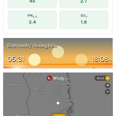
45
2.7
PM
SO
2.5
2
2.4
1.8
Bình minh / Hoàng hôn
05:31
18:08