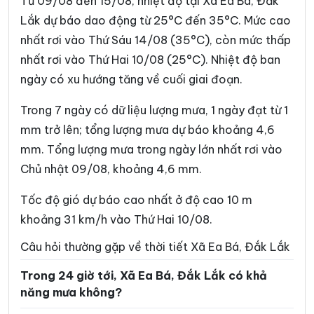
Từ 09/08 đến 15/08, nhiệt độ tại Xã Ea Bá, Đắk
Xã Ea Drăng
Xã Ea Drông
Lắk dự báo dao động từ 25°C đến 35°C. Mức cao
nhất rơi vào Thứ Sáu 14/08 (35°C), còn mức thấp
Xã Ea H’leo
Xã Ea Hiao
nhất rơi vào Thứ Hai 10/08 (25°C). Nhiệt độ ban
Xã Ea Kar
Xã Ea Khăl
ngày có xu hướng tăng về cuối giai đoạn.
Xã Ea Kiết
Xã Ea Kly
Trong 7 ngày có dữ liệu lượng mưa, 1 ngày đạt từ 1
Xã Ea Knốp
Xã Ea Knuếc
mm trở lên; tổng lượng mưa dự báo khoảng 4,6
mm. Tổng lượng mưa trong ngày lớn nhất rơi vào
Xã Ea Ktur
Xã Ea Ly
Chủ nhật 09/08, khoảng 4,6 mm.
Xã Ea M’Droh
Xã Ea Na
Tốc độ gió dự báo cao nhất ở độ cao 10 m
Xã Ea Ning
Xã Ea Nuôl
khoảng 31 km/h vào Thứ Hai 10/08.
Xã Ea Ô
Xã Ea Păl
Câu hỏi thường gặp về thời tiết Xã Ea Bá, Đắk Lắk
Xã Ea Phê
Xã Ea Riêng
Trong 24 giờ tới, Xã Ea Bá, Đắk Lắk có khả
Xã Ea Rốk
Xã Ea Súp
năng mưa không?