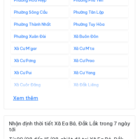
Phường Hòa Hiệp
Phường Phú Yên
Phường Sông Cầu
Phường Tân Lập
Phường Thành Nhất
Phường Tuy Hòa
Phường Xuân Đài
Xã Buôn Đôn
Xã Cư M’gar
Xã Cư M’ta
Xã Cư Pơng
Xã Cư Prao
Xã Cư Pui
Xã Cư Yang
Xã Cuôr Đăng
Xã Đắk Liêng
Xã Đắk Phơi
Xã Dang Kang
Xem thêm
Xã Dliê Ya
Xã Đồng Xuân
Xã Dray Bhăng
Xã Đức Bình
Nhận định thời tiết Xã Ea Bá, Đắk Lắk trong 7 ngày
tới
Xã Dur Kmăl
Xã Ea Bung