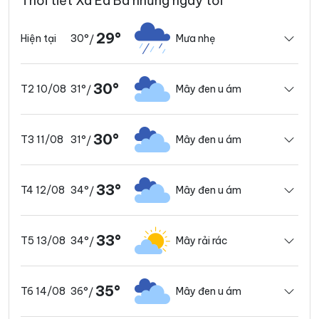
Thời tiết Xã Ea Bá những ngày tới
29°
30°
Mưa nhẹ
Hiện tại
/
30°
31°
Mây đen u ám
T2 10/08
/
30°
31°
Mây đen u ám
T3 11/08
/
33°
34°
Mây đen u ám
T4 12/08
/
33°
34°
Mây rải rác
T5 13/08
/
35°
36°
Mây đen u ám
T6 14/08
/