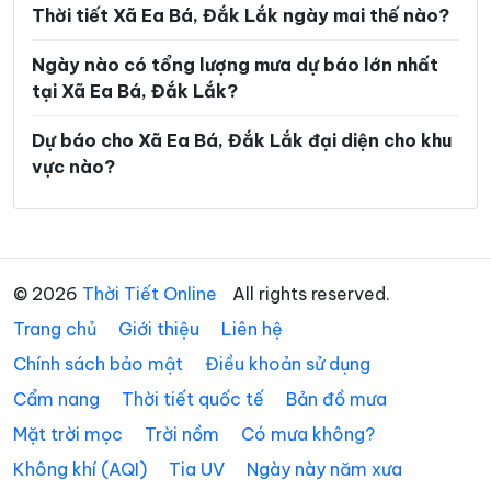
Xã Ea Trang
Xã Ea Tul
Thời tiết Xã Ea Bá, Đắk Lắk ngày mai thế nào?
Xã Ea Wer
Xã Ea Wy
Ngày nào có tổng lượng mưa dự báo lớn nhất
Xã Hòa Mỹ
Xã Hòa Sơn
tại Xã Ea Bá, Đắk Lắk?
Xã Hòa Thịnh
Xã Hòa Xuân
Dự báo cho Xã Ea Bá, Đắk Lắk đại diện cho khu
vực nào?
Xã Ia Lốp
Xã Ia Rvê
Xã Krông Á
Xã Krông Ana
Xã Krông Bông
Xã Krông Búk
© 2026
Thời Tiết Online
All rights reserved.
Xã Krông Năng
Xã Krông Nô
Trang chủ
Giới thiệu
Liên hệ
Xã Krông Pắc
Xã Liên Sơn Lắk
Chính sách bảo mật
Điều khoản sử dụng
Xã M’Drắk
Xã Nam Ka
Cẩm nang
Thời tiết quốc tế
Bản đồ mưa
Xã Ô Loan
Xã Phú Hòa 1
Mặt trời mọc
Trời nồm
Có mưa không?
Không khí (AQI)
Tia UV
Ngày này năm xưa
Xã Phú Hòa 2
Xã Phú Mỡ