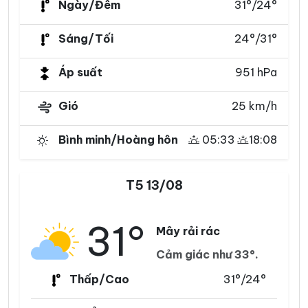
Ngày/Đêm
31°/24°
Sáng/Tối
24°/31°
Áp suất
951 hPa
Gió
25 km/h
Bình minh/Hoàng hôn
05:33
18:08
T5 13/08
31°
Mây rải rác
Cảm giác như 33°.
Thấp/Cao
31°/24°