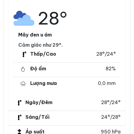
28°
Mây đen u ám
Cảm giác như 29°.
Thấp/Cao
28°/24°
Độ ẩm
82%
Lượng mưa
0,0 mm
Ngày/Đêm
28°/24°
Sáng/Tối
24°/28°
Áp suất
950 hPa