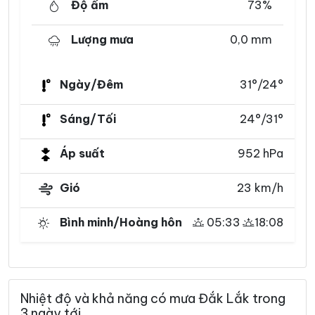
Độ ẩm
73%
Lượng mưa
0,0 mm
Ngày/Đêm
31°/24°
Sáng/Tối
24°/31°
Áp suất
952 hPa
Gió
23 km/h
Bình minh/Hoàng hôn
05:33
18:08
Nhiệt độ và khả năng có mưa Đắk Lắk trong
3 ngày tới