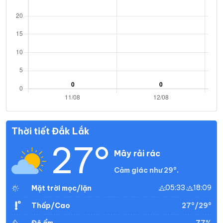
Thời tiết Đắk Lắk
27°
Mây rải rác
Cảm giác như 29°.
05:33
18:09
Mặt trời mọc/lặn
27°/29°
Thấp/Cao
77%