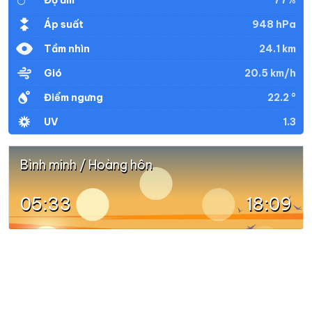
Độ ẩm
948 hPa
Áp suất
24.1 km
Tầm nhìn
20.5 km/h
Gió
22.2 °
Điểm ngưng
1.3
UV
Bình minh / Hoàng hôn
05:33
18:09