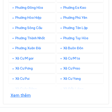
Phường Đông Hòa
Phường Ea Kao
Phường Hòa Hiệp
Phường Phú Yên
Phường Sông Cầu
Phường Tân Lập
Phường Thành Nhất
Phường Tuy Hòa
Phường Xuân Đài
Xã Buôn Đôn
Xã Cư M’gar
Xã Cư M’ta
Xã Cư Pơng
Xã Cư Prao
Xã Cư Pui
Xã Cư Yang
Xã Cuôr Đăng
Xã Đắk Liêng
Xem thêm
Xã Đắk Phơi
Xã Dang Kang
Xã Dliê Ya
Xã Đồng Xuân