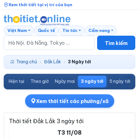
Xem thời tiết tại vị trí của bạn
Việt Nam
Quốc tế
Tin tức
Cẩm nang
Tìm kiếm
Trang chủ
Đắk Lắk
3 Ngày tới
›
›
Hiện tại
Theo giờ
Ngày mai
3 ngày tới
5 ngày tới
7
Xem thời tiết các phường/xã
Thời tiết Đắk Lắk 3 ngày tới
T3 11/08