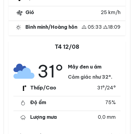
Gió
25 km/h
Bình minh/Hoàng hôn
05:33
18:09
T4 12/08
31°
Mây đen u ám
Cảm giác như 32°.
Thấp/Cao
31°/24°
Độ ẩm
75%
Lượng mưa
0,0 mm