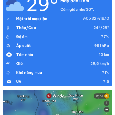
29°
Mây đen u ám
Cảm giác như 30°.
05:32
18:10
Mặt trời mọc/lặn
24°/29°
Thấp/Cao
77%
Độ ẩm
951 hPa
Áp suất
10 km
Tầm nhìn
29,5 km/h
Gió
71%
Khả năng mưa
7,5
UV