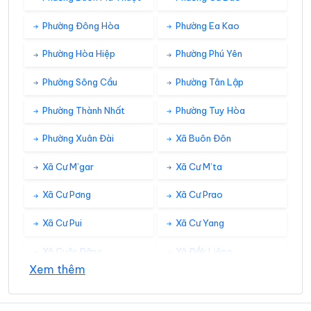
Phường Đông Hòa
Phường Ea Kao
Phường Hòa Hiệp
Phường Phú Yên
Phường Sông Cầu
Phường Tân Lập
Phường Thành Nhất
Phường Tuy Hòa
Phường Xuân Đài
Xã Buôn Đôn
Xã Cư M’gar
Xã Cư M’ta
Xã Cư Pơng
Xã Cư Prao
Xã Cư Pui
Xã Cư Yang
Xã Cuôr Đăng
Xã Đắk Liêng
Xem thêm
Xã Đắk Phơi
Xã Dang Kang
Xã Dliê Ya
Xã Đồng Xuân