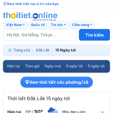
Xem thời tiết tại vị trí của bạn
Việt Nam
Quốc tế
Tin tức
Cẩm nang
Tìm kiếm
Trang chủ
Đắk Lắk
15 Ngày tới
›
›
Hiện tại
Theo giờ
Ngày mai
3 ngày tới
5 ngày tới
7
Xem thời tiết các phường/xã
Thời tiết Đắk Lắk 15 ngày tới
30°
29°
Mây đen u ám
Hiện tại
/