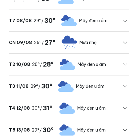
30°
29°
Mây đen u ám
T7 08/08
/
27°
26°
Mưa nhẹ
CN 09/08
/
28°
28°
Mây đen u ám
T2 10/08
/
30°
29°
Mây đen u ám
T3 11/08
/
31°
30°
Mây đen u ám
T4 12/08
/
30°
29°
Mây đen u ám
T5 13/08
/