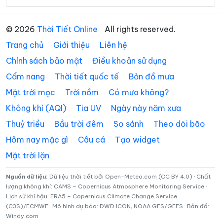
Xã Gio Linh
Xã Hiếu Giang
© 2026
Thời Tiết Online
All rights reserved.
Xã Hòa Trạch
Xã Hoàn Lão
Trang chủ
Giới thiệu
Liên hệ
Xã Hướng Hiệp
Xã Hướng Lập
Chính sách bảo mật
Điều khoản sử dụng
Cẩm nang
Thời tiết quốc tế
Bản đồ mưa
Xã Hướng Phùng
Xã Khe Sanh
Mặt trời mọc
Trời nồm
Có mưa không?
Xã Kim Điền
Xã Kim Ngân
Không khí (AQI)
Tia UV
Ngày này năm xưa
Xã Kim Phú
Xã La Lay
Thuỷ triều
Bầu trời đêm
So sánh
Theo dõi bão
Xã Lao Bảo
Xã Lệ Ninh
Hôm nay mặc gì
Câu cá
Tạo widget
Mặt trời lặn
Xã Lệ Thủy
Xã Lìa
Xã Mỹ Thủy
Xã Nam Ba Đồn
Nguồn dữ liệu:
Dữ liệu thời tiết bởi Open-Meteo.com (CC BY 4.0) · Chất
lượng không khí: CAMS – Copernicus Atmosphere Monitoring Service ·
Lịch sử khí hậu: ERA5 – Copernicus Climate Change Service
Xã Nam Cửa Việt
Xã Nam Gianh
(C3S)/ECMWF · Mô hình dự báo: DWD ICON, NOAA GFS/GEFS · Bản đồ:
Windy.com
Xã Nam Hải Lăng
Xã Nam Trạch