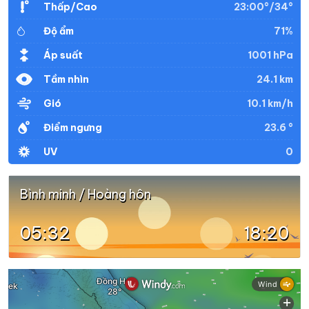
23:00°/34°
Thấp/Cao
71%
Độ ẩm
32°
28°
Mây đen u ám
20:00
/
1001 hPa
Áp suất
24.1 km
Tầm nhìn
31°
28°
Mây đen u ám
21:00
/
10.1 km/h
Gió
23.6 °
Điểm ngưng
31°
28°
Mây đen u ám
22:00
/
0
UV
31°
27°
Mây đen u ám
23:00
/
Bình minh / Hoàng hôn
05:32
18:20