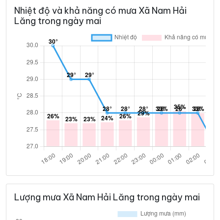
Nhiệt độ và khả năng có mưa Xã Nam Hải
32°
27°
Mây đen u ám
07:00
/
Lăng trong ngày mai
32°
28°
Mây đen u ám
08:00
/
33°
29°
Mây đen u ám
09:00
/
33°
29°
Mây đen u ám
10:00
/
33°
29°
Mây đen u ám
11:00
/
32°
28°
Mưa nhẹ
12:00
/
Lượng mưa Xã Nam Hải Lăng trong ngày mai