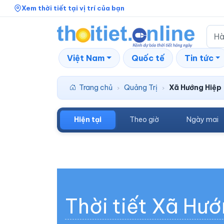
Xem thời tiết tại vị trí của bạn
Việt Nam
Quốc tế
Tin tức
Trang chủ
Quảng Trị
Xã Hướng Hiệp
›
›
Hiện tại
Theo giờ
Ngày mai
Thời tiết Xã Hư