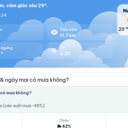
m, cảm giác như 29°.
N
8:24
29 °
m
Tầm nhìn
%
11.7 km
 ngưng
UV
 °
2.25
 & ngày mai có mưa không?
 có mưa không?
áo (xác suất mưa ~45%).
Chiều
🌦️ 43%