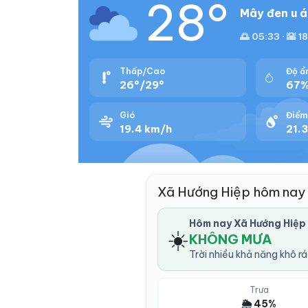
28°
Mây đen u á
🌅 05:33 · 🌇 1
Thấp/Cao
Độ ẩ
26°/29°
67
Gió
Điểm
19.4 km/h
21.3
Xã Hướng Hiệp hôm nay
Hôm nay Xã Hướng Hiệp
☀️
KHÔNG MƯA
Trời nhiều khả năng khô r
Trưa
🌦️ 45%