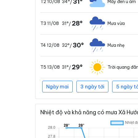
31°
34°
Mây đen u ám
T2 10/08
/
28°
31°
Mưa vừa
T3 11/08
/
30°
32°
Mưa nhẹ
T4 12/08
/
29°
31°
Trời quang đã
T5 13/08
/
Ngày mai
3 ngày tới
5 ngày tớ
Nhiệt độ và khả năng có mưa Xã Hướn