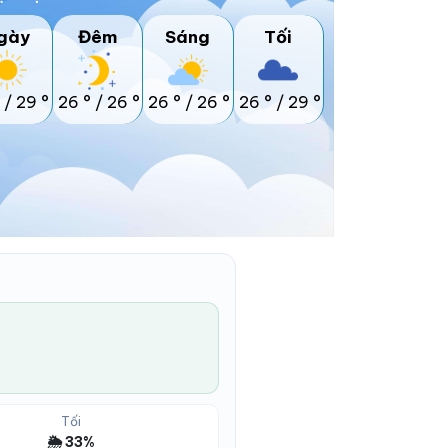
gày
Đêm
Sáng
Tối
/
29 °
26 °
/
26 °
26 °
/
26 °
26 °
/
29 °
Tối
🌦️ 33%