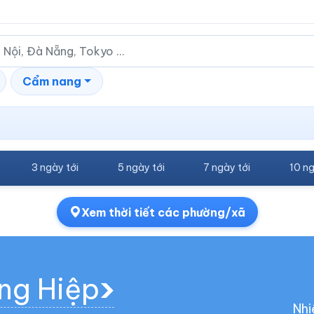
Cẩm nang
3 ngày tới
5 ngày tới
7 ngày tới
10 ng
Xem thời tiết các phường/xã
ớng Hiệp
Nhi