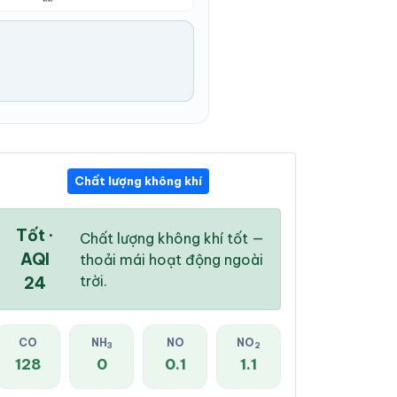
Chất lượng không khí
06:00 PM
07:00 PM
08:00 PM
27 °
/
30 °
27 °
/
30 °
27 °
/
30 °
Tốt ·
Chất lượng không khí tốt —
AQI
thoải mái hoạt động ngoài
trời.
24
33 %
29 %
23 %
CO
NH
NO
NO
3
2
Mây đen u ám
Mây đen u ám
Mây đen u ám
128
0
0.1
1.1