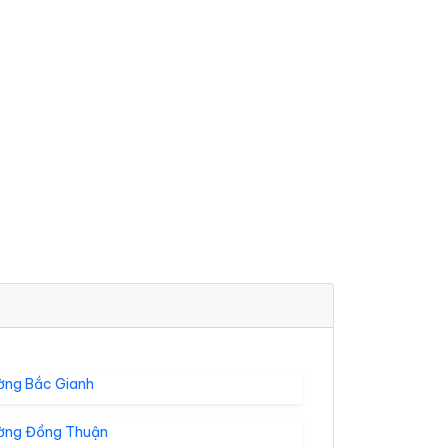
ờng Bắc Gianh
ờng Đồng Thuận