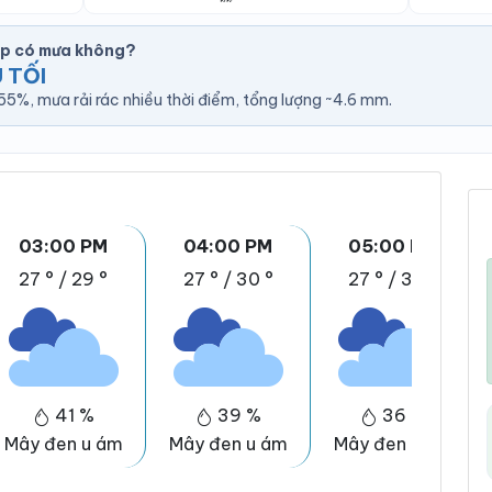
ệp có mưa không?
 TỐI
5%, mưa rải rác nhiều thời điểm, tổng lượng ~4.6 mm.
03:00 PM
04:00 PM
05:00 PM
27 °
/
29 °
27 °
/
30 °
27 °
/
30 °
41 %
39 %
36 %
Mây đen u ám
Mây đen u ám
Mây đen u ám