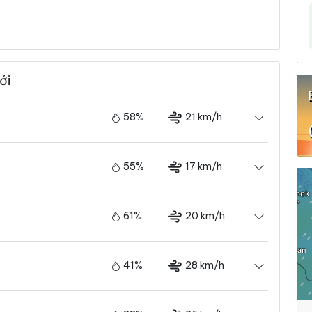
ới
58%
21 km/h
55%
17 km/h
61%
20 km/h
41%
28 km/h