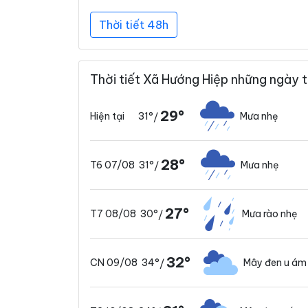
Thời tiết 48h
Thời tiết Xã Hướng Hiệp những ngày t
29°
31°
Mưa nhẹ
Hiện tại
/
28°
31°
Mưa nhẹ
T6 07/08
/
27°
30°
Mưa rào nhẹ
T7 08/08
/
32°
34°
Mây đen u ám
CN 09/08
/