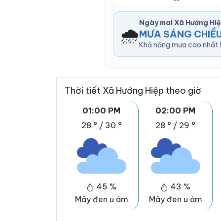
Ngày mai Xã Hướng Hi
🌧️
MƯA SÁNG CHIỀU
Khả năng mưa cao nhất 5
Thời tiết Xã Hướng Hiệp theo giờ
01:00 PM
02:00 PM
28 °
/
30 °
28 °
/
29 °
45 %
43 %
Mây đen u ám
Mây đen u ám