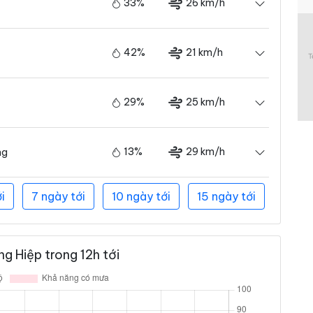
33%
26 km/h
42%
21 km/h
29%
25 km/h
13%
29 km/h
ng
i
7 ngày tới
10 ngày tới
15 ngày tới
g Hiệp trong 12h tới