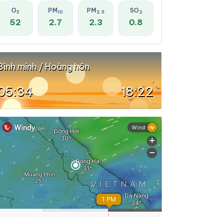
O
PM
PM
SO
3
10
2.5
2
52
2.7
2.3
0.8
Bình minh / Hoàng hôn
05:34
18:22