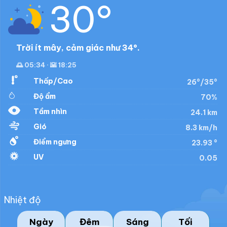
30°
Trời ít mây, cảm giác như 34°.
🌅 05:34 · 🌇 18:25
Thấp/Cao
26°/35°
Độ ẩm
70%
Tầm nhìn
24.1 km
Gió
8.3 km/h
Điểm ngưng
23.93 °
UV
0.05
Nhiệt độ
Ngày
Đêm
Sáng
Tối