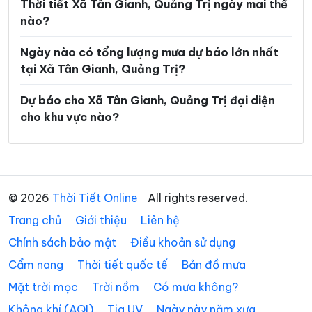
Xã Tân Lập
Xã Thượng Trạch
Thời tiết Xã Tân Gianh, Quảng Trị ngày mai thế
nào?
Xã Triệu Bình
Xã Triệu Cơ
Ngày nào có tổng lượng mưa dự báo lớn nhất
Xã Triệu Phong
Xã Trung Thuần
tại Xã Tân Gianh, Quảng Trị?
Xã Trường Ninh
Xã Trường Phú
Dự báo cho Xã Tân Gianh, Quảng Trị đại diện
Xã Tuyên Bình
Xã Tuyên Hóa
cho khu vực nào?
Xã Tuyên Lâm
Xã Tuyên Phú
Xã Tuyên Sơn
Xã Vĩnh Định
Xã Vĩnh Hoàng
Xã Vĩnh Linh
© 2026
Thời Tiết Online
All rights reserved.
Trang chủ
Xã Vĩnh Thủy
Giới thiệu
Liên hệ
Chính sách bảo mật
Điều khoản sử dụng
Cẩm nang
Thời tiết quốc tế
Bản đồ mưa
Mặt trời mọc
Trời nồm
Có mưa không?
Không khí (AQI)
Tia UV
Ngày này năm xưa