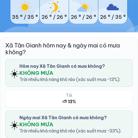
35 °
/
35 °
26 °
/
26 °
26 °
/
26 °
26 °
/
35 °
Xã Tân Gianh hôm nay & ngày mai có mưa
không?
Hôm nay Xã Tân Gianh có mưa không?
☀️
KHÔNG MƯA
Trời nhiều khả năng khô ráo (xác suất mưa ~13%).
Tối
⛅ 13%
Ngày mai Xã Tân Gianh có mưa không?
☀️
KHÔNG MƯA
Trời nhiều khả năng khô ráo (xác suất mưa ~33%).