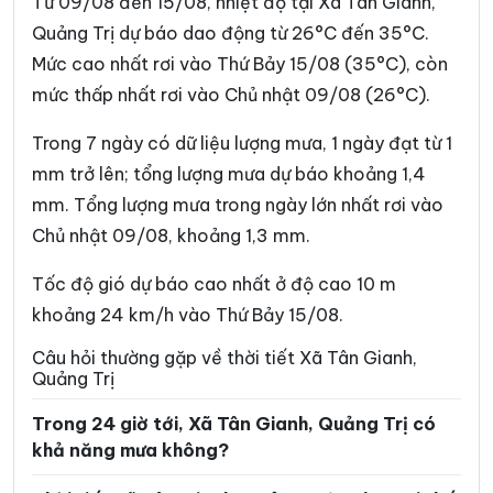
Từ 09/08 đến 15/08, nhiệt độ tại Xã Tân Gianh,
Xã Hướng Phùng
Xã Khe Sanh
Quảng Trị dự báo dao động từ 26°C đến 35°C.
Mức cao nhất rơi vào Thứ Bảy 15/08 (35°C), còn
Xã Kim Điền
Xã Kim Ngân
mức thấp nhất rơi vào Chủ nhật 09/08 (26°C).
Xã Kim Phú
Xã La Lay
Trong 7 ngày có dữ liệu lượng mưa, 1 ngày đạt từ 1
Xã Lao Bảo
Xã Lệ Ninh
mm trở lên; tổng lượng mưa dự báo khoảng 1,4
Xã Lệ Thủy
Xã Lìa
mm. Tổng lượng mưa trong ngày lớn nhất rơi vào
Chủ nhật 09/08, khoảng 1,3 mm.
Xã Mỹ Thủy
Xã Nam Ba Đồn
Xã Nam Cửa Việt
Xã Nam Gianh
Tốc độ gió dự báo cao nhất ở độ cao 10 m
khoảng 24 km/h vào Thứ Bảy 15/08.
Xã Nam Hải Lăng
Xã Nam Trạch
Câu hỏi thường gặp về thời tiết Xã Tân Gianh,
Xã Ninh Châu
Xã Phong Nha
Quảng Trị
Xã Phú Trạch
Xã Quảng Trạch
Trong 24 giờ tới, Xã Tân Gianh, Quảng Trị có
khả năng mưa không?
Xã Sen Ngư
Xã Tà Rụt