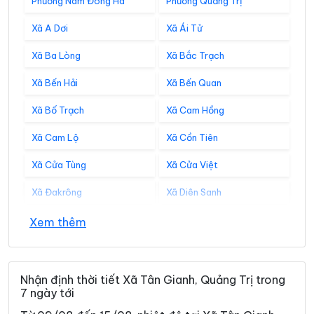
Phường Nam Đông Hà
Phường Quảng Trị
Xã A Dơi
Xã Ái Tử
Xã Ba Lòng
Xã Bắc Trạch
Xã Bến Hải
Xã Bến Quan
Xã Bố Trạch
Xã Cam Hồng
Xã Cam Lộ
Xã Cồn Tiên
Xã Cửa Tùng
Xã Cửa Việt
Xã Đakrông
Xã Diên Sanh
Xã Đồng Lê
Xã Đông Trạch
Xem thêm
Xã Gio Linh
Xã Hiếu Giang
Xã Hòa Trạch
Xã Hoàn Lão
Nhận định thời tiết Xã Tân Gianh, Quảng Trị trong
7 ngày tới
Xã Hướng Hiệp
Xã Hướng Lập