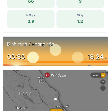
66
3
PM
SO
2.5
2
2.9
1.2
Bình minh / Hoàng hôn
05:35
18:24