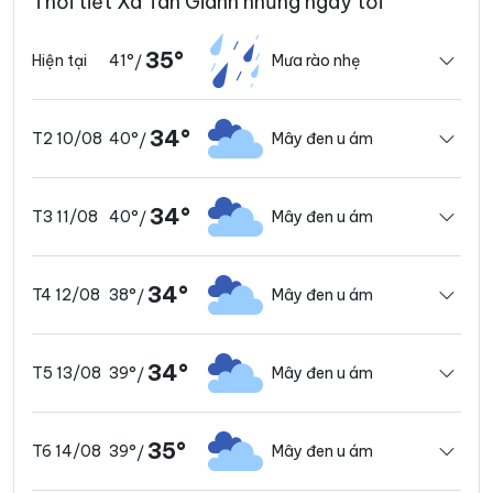
Thời tiết Xã Tân Gianh những ngày tới
35°
41°
Mưa rào nhẹ
Hiện tại
/
34°
40°
Mây đen u ám
T2 10/08
/
34°
40°
Mây đen u ám
T3 11/08
/
34°
38°
Mây đen u ám
T4 12/08
/
34°
39°
Mây đen u ám
T5 13/08
/
35°
39°
Mây đen u ám
T6 14/08
/