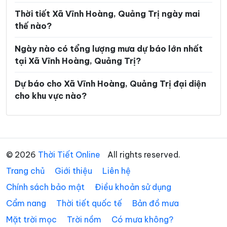
Xã Tân Gianh
Xã Tân Lập
Thời tiết Xã Vĩnh Hoàng, Quảng Trị ngày mai
thế nào?
Xã Thượng Trạch
Xã Triệu Bình
Ngày nào có tổng lượng mưa dự báo lớn nhất
Xã Triệu Cơ
Xã Triệu Phong
tại Xã Vĩnh Hoàng, Quảng Trị?
Xã Trung Thuần
Xã Trường Ninh
Dự báo cho Xã Vĩnh Hoàng, Quảng Trị đại diện
Xã Trường Phú
Xã Tuyên Bình
cho khu vực nào?
Xã Tuyên Hóa
Xã Tuyên Lâm
Xã Tuyên Phú
Xã Tuyên Sơn
Xã Vĩnh Định
Xã Vĩnh Linh
© 2026
Thời Tiết Online
All rights reserved.
Trang chủ
Xã Vĩnh Thủy
Giới thiệu
Liên hệ
Chính sách bảo mật
Điều khoản sử dụng
Cẩm nang
Thời tiết quốc tế
Bản đồ mưa
Mặt trời mọc
Trời nồm
Có mưa không?