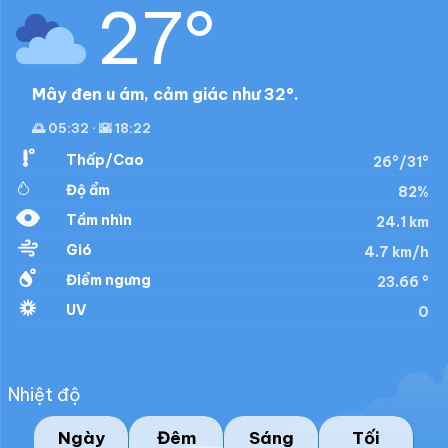
27°
Mây đen u ám, cảm giác như 32°.
🌅 05:32 · 🌇 18:22
Thấp/Cao
26°/31°
Độ ẩm
82%
Tầm nhìn
24.1 km
Gió
4.7 km/h
Điểm ngưng
23.66 °
UV
0
Nhiệt độ
Ngày
Đêm
Sáng
Tối