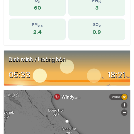
O
PM
3
10
60
3
PM
SO
2.5
2
2.4
0.9
Bình minh / Hoàng hôn
05:33
18:21