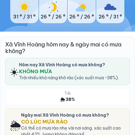
31 °
/
31 °
26 °
/
26 °
26 °
/
26 °
26 °
/
31 °
Xã Vĩnh Hoàng hôm nay & ngày mai có mưa
không?
Hôm nay Xã Vĩnh Hoàng có mưa không?
☀️
KHÔNG MƯA
Trời nhiều khả năng khô ráo (xác suất mưa ~38%).
Tối
🌦️ 38%
Ngày mai Xã Vĩnh Hoàng có mưa không?
🌦️
CÓ LÚC MƯA RÀO
Có thể có mưa rào nhẹ vài nơi sáng, xác suất cao
nhất 42%, lượng không đáng kể.