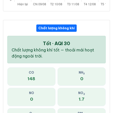
Chất lượng không khí
Tốt · AQI 30
Chất lượng không khí tốt — thoải mái hoạt
động ngoài trời.
CO
NH
3
148
0
NO
NO
2
0
1.7