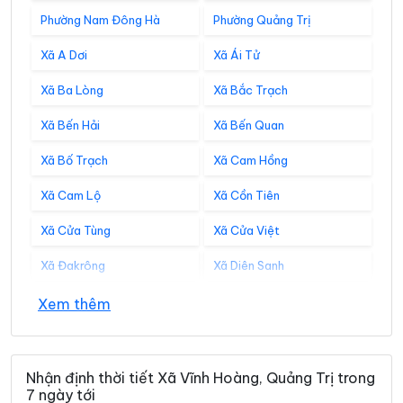
Phường Nam Đông Hà
Phường Quảng Trị
Xã A Dơi
Xã Ái Tử
Xã Ba Lòng
Xã Bắc Trạch
Xã Bến Hải
Xã Bến Quan
Xã Bố Trạch
Xã Cam Hồng
Xã Cam Lộ
Xã Cồn Tiên
Xã Cửa Tùng
Xã Cửa Việt
Xã Đakrông
Xã Diên Sanh
Xã Đồng Lê
Xã Đông Trạch
Xem thêm
Xã Gio Linh
Xã Hiếu Giang
Xã Hòa Trạch
Xã Hoàn Lão
Nhận định thời tiết Xã Vĩnh Hoàng, Quảng Trị trong
7 ngày tới