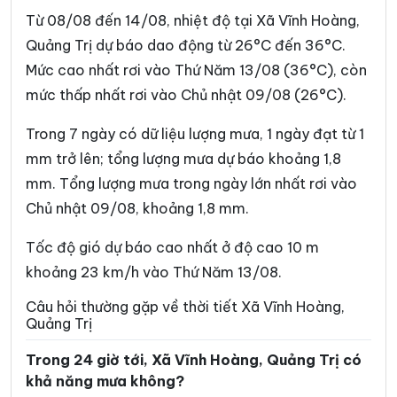
Xã Hướng Hiệp
Xã Hướng Lập
Từ 08/08 đến 14/08, nhiệt độ tại Xã Vĩnh Hoàng,
Xã Hướng Phùng
Xã Khe Sanh
Quảng Trị dự báo dao động từ 26°C đến 36°C.
Mức cao nhất rơi vào Thứ Năm 13/08 (36°C), còn
Xã Kim Điền
Xã Kim Ngân
mức thấp nhất rơi vào Chủ nhật 09/08 (26°C).
Xã Kim Phú
Xã La Lay
Trong 7 ngày có dữ liệu lượng mưa, 1 ngày đạt từ 1
Xã Lao Bảo
Xã Lệ Ninh
mm trở lên; tổng lượng mưa dự báo khoảng 1,8
Xã Lệ Thủy
Xã Lìa
mm. Tổng lượng mưa trong ngày lớn nhất rơi vào
Chủ nhật 09/08, khoảng 1,8 mm.
Xã Mỹ Thủy
Xã Nam Ba Đồn
Xã Nam Cửa Việt
Xã Nam Gianh
Tốc độ gió dự báo cao nhất ở độ cao 10 m
khoảng 23 km/h vào Thứ Năm 13/08.
Xã Nam Hải Lăng
Xã Nam Trạch
Câu hỏi thường gặp về thời tiết Xã Vĩnh Hoàng,
Xã Ninh Châu
Xã Phong Nha
Quảng Trị
Xã Phú Trạch
Xã Quảng Trạch
Trong 24 giờ tới, Xã Vĩnh Hoàng, Quảng Trị có
khả năng mưa không?
Xã Sen Ngư
Xã Tà Rụt