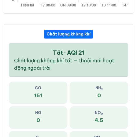
Chất lượng không khí
Tốt · AQI 21
Chất lượng không khí tốt — thoải mái hoạt
động ngoài trời.
CO
NH
3
151
0
NO
NO
2
0
4.5