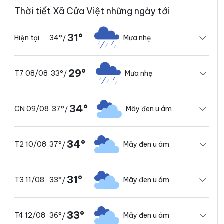
Thời tiết Xã Cửa Việt những ngày tới
31°
34°
Mưa nhẹ
Hiện tại
/
29°
33°
Mưa nhẹ
T7 08/08
/
34°
37°
Mây đen u ám
CN 09/08
/
34°
37°
Mây đen u ám
T2 10/08
/
31°
33°
Mây đen u ám
T3 11/08
/
33°
36°
Mây đen u ám
T4 12/08
/