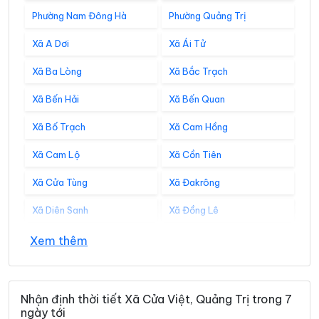
Phường Nam Đông Hà
Phường Quảng Trị
Xã A Dơi
Xã Ái Tử
Xã Ba Lòng
Xã Bắc Trạch
Xã Bến Hải
Xã Bến Quan
Xã Bố Trạch
Xã Cam Hồng
Xã Cam Lộ
Xã Cồn Tiên
Xã Cửa Tùng
Xã Đakrông
Xã Diên Sanh
Xã Đồng Lê
Xã Đông Trạch
Xã Gio Linh
Xem thêm
Xã Hiếu Giang
Xã Hòa Trạch
Xã Hoàn Lão
Xã Hướng Hiệp
Nhận định thời tiết Xã Cửa Việt, Quảng Trị trong 7
ngày tới