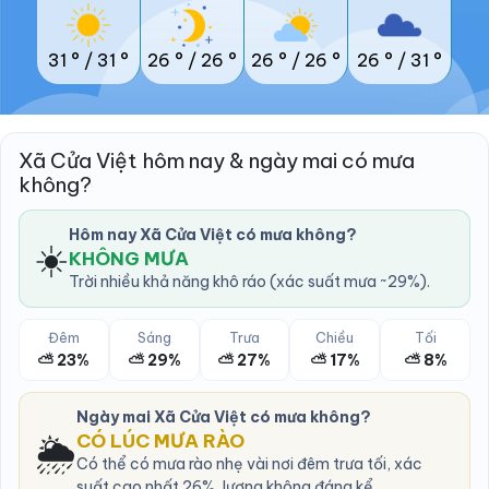
31 °
/
31 °
26 °
/
26 °
26 °
/
26 °
26 °
/
31 °
Xã Cửa Việt hôm nay & ngày mai có mưa
không?
Hôm nay Xã Cửa Việt có mưa không?
☀️
KHÔNG MƯA
Trời nhiều khả năng khô ráo (xác suất mưa ~29%).
Đêm
Sáng
Trưa
Chiều
Tối
⛅ 23%
⛅ 29%
⛅ 27%
⛅ 17%
⛅ 8%
Ngày mai Xã Cửa Việt có mưa không?
🌦️
CÓ LÚC MƯA RÀO
Có thể có mưa rào nhẹ vài nơi đêm trưa tối, xác
suất cao nhất 26%, lượng không đáng kể.