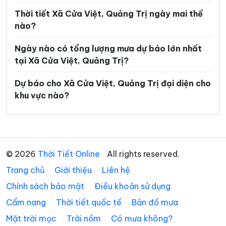
Xã Tân Lập
Xã Thượng Trạch
Thời tiết Xã Cửa Việt, Quảng Trị ngày mai thế
nào?
Xã Triệu Bình
Xã Triệu Cơ
Ngày nào có tổng lượng mưa dự báo lớn nhất
Xã Triệu Phong
Xã Trung Thuần
tại Xã Cửa Việt, Quảng Trị?
Xã Trường Ninh
Xã Trường Phú
Dự báo cho Xã Cửa Việt, Quảng Trị đại diện cho
Xã Tuyên Bình
Xã Tuyên Hóa
khu vực nào?
Xã Tuyên Lâm
Xã Tuyên Phú
Xã Tuyên Sơn
Xã Vĩnh Định
Xã Vĩnh Hoàng
Xã Vĩnh Linh
© 2026
Thời Tiết Online
All rights reserved.
Trang chủ
Xã Vĩnh Thủy
Giới thiệu
Liên hệ
Chính sách bảo mật
Điều khoản sử dụng
Cẩm nang
Thời tiết quốc tế
Bản đồ mưa
Mặt trời mọc
Trời nồm
Có mưa không?