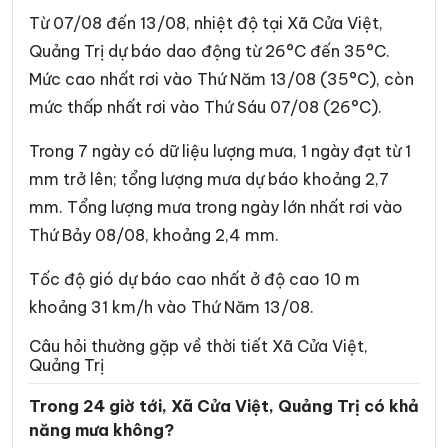
Xã Hướng Lập
Xã Hướng Phùng
Từ 07/08 đến 13/08, nhiệt độ tại Xã Cửa Việt,
Xã Khe Sanh
Xã Kim Điền
Quảng Trị dự báo dao động từ 26°C đến 35°C.
Mức cao nhất rơi vào Thứ Năm 13/08 (35°C), còn
Xã Kim Ngân
Xã Kim Phú
mức thấp nhất rơi vào Thứ Sáu 07/08 (26°C).
Xã La Lay
Xã Lao Bảo
Trong 7 ngày có dữ liệu lượng mưa, 1 ngày đạt từ 1
Xã Lệ Ninh
Xã Lệ Thủy
mm trở lên; tổng lượng mưa dự báo khoảng 2,7
Xã Lìa
Xã Mỹ Thủy
mm. Tổng lượng mưa trong ngày lớn nhất rơi vào
Thứ Bảy 08/08, khoảng 2,4 mm.
Xã Nam Ba Đồn
Xã Nam Cửa Việt
Xã Nam Gianh
Xã Nam Hải Lăng
Tốc độ gió dự báo cao nhất ở độ cao 10 m
khoảng 31 km/h vào Thứ Năm 13/08.
Xã Nam Trạch
Xã Ninh Châu
Câu hỏi thường gặp về thời tiết Xã Cửa Việt,
Xã Phong Nha
Xã Phú Trạch
Quảng Trị
Xã Quảng Trạch
Xã Sen Ngư
Trong 24 giờ tới, Xã Cửa Việt, Quảng Trị có khả
năng mưa không?
Xã Tà Rụt
Xã Tân Gianh