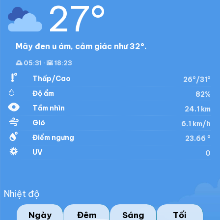
27°
Mây đen u ám, cảm giác như 32°.
🌅 05:31 · 🌇 18:23
Thấp/Cao
26°/31°
Độ ẩm
82%
Tầm nhìn
24.1 km
Gió
6.1 km/h
Điểm ngưng
23.66 °
UV
0
Nhiệt độ
Ngày
Đêm
Sáng
Tối