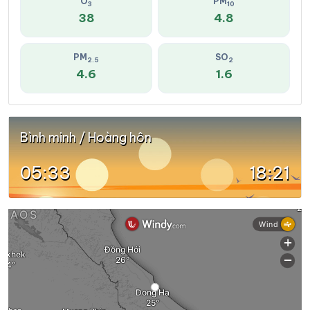
O
PM
3
10
38
4.8
PM
SO
2.5
2
4.6
1.6
Bình minh / Hoàng hôn
05:33
18:21