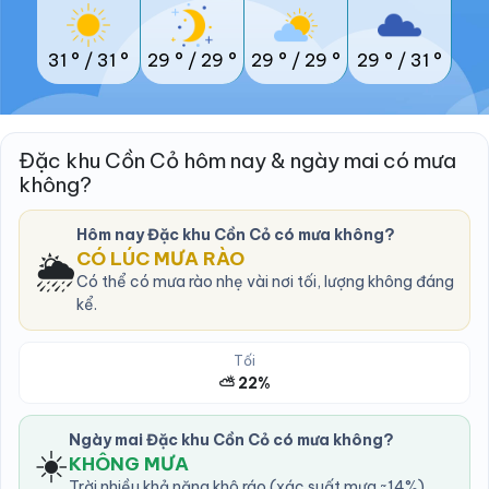
31 °
/
31 °
29 °
/
29 °
29 °
/
29 °
29 °
/
31 °
Đặc khu Cồn Cỏ hôm nay & ngày mai có mưa
không?
Hôm nay Đặc khu Cồn Cỏ có mưa không?
🌦️
CÓ LÚC MƯA RÀO
Có thể có mưa rào nhẹ vài nơi tối, lượng không đáng
kể.
Tối
⛅ 22%
Ngày mai Đặc khu Cồn Cỏ có mưa không?
☀️
KHÔNG MƯA
Trời nhiều khả năng khô ráo (xác suất mưa ~14%).