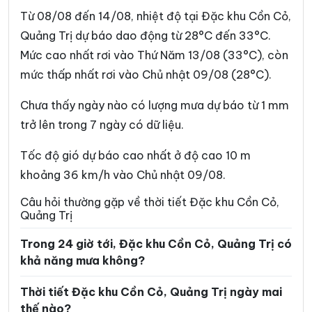
Xã Hướng Lập
Xã Hướng Phùng
Từ 08/08 đến 14/08, nhiệt độ tại Đặc khu Cồn Cỏ,
Xã Khe Sanh
Xã Kim Điền
Quảng Trị dự báo dao động từ 28°C đến 33°C.
Mức cao nhất rơi vào Thứ Năm 13/08 (33°C), còn
Xã Kim Ngân
Xã Kim Phú
mức thấp nhất rơi vào Chủ nhật 09/08 (28°C).
Xã La Lay
Xã Lao Bảo
Chưa thấy ngày nào có lượng mưa dự báo từ 1 mm
Xã Lệ Ninh
Xã Lệ Thủy
trở lên trong 7 ngày có dữ liệu.
Xã Lìa
Xã Mỹ Thủy
Tốc độ gió dự báo cao nhất ở độ cao 10 m
Xã Nam Ba Đồn
Xã Nam Cửa Việt
khoảng 36 km/h vào Chủ nhật 09/08.
Xã Nam Gianh
Xã Nam Hải Lăng
Câu hỏi thường gặp về thời tiết Đặc khu Cồn Cỏ,
Quảng Trị
Xã Nam Trạch
Xã Ninh Châu
Trong 24 giờ tới, Đặc khu Cồn Cỏ, Quảng Trị có
Xã Phong Nha
Xã Phú Trạch
khả năng mưa không?
Xã Quảng Trạch
Xã Sen Ngư
Thời tiết Đặc khu Cồn Cỏ, Quảng Trị ngày mai
Xã Tà Rụt
Xã Tân Gianh
thế nào?