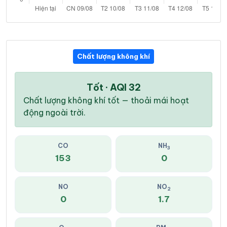
Chất lượng không khí
Tốt · AQI 32
Chất lượng không khí tốt — thoải mái hoạt
động ngoài trời.
CO
NH
3
153
0
NO
NO
2
0
1.7