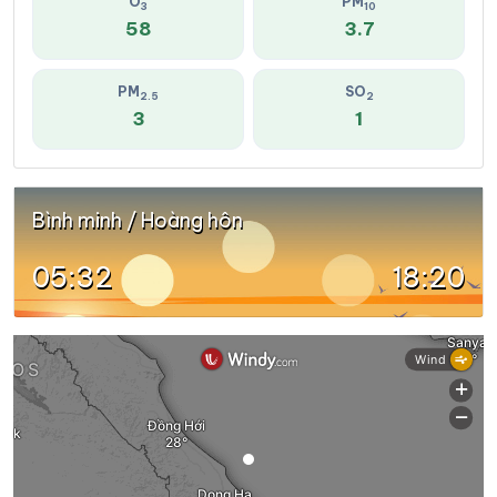
O
PM
3
10
58
3.7
PM
SO
2.5
2
3
1
Bình minh / Hoàng hôn
05:32
18:20