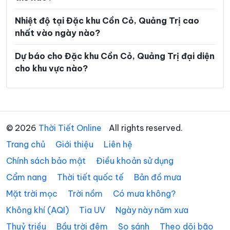
Xã Tân Lập
Xã Thượng Trạch
Nhiệt độ tại Đặc khu Cồn Cỏ, Quảng Trị cao
nhất vào ngày nào?
Xã Triệu Bình
Xã Triệu Cơ
Xã Triệu Phong
Xã Trung Thuần
Dự báo cho Đặc khu Cồn Cỏ, Quảng Trị đại diện
cho khu vực nào?
Xã Trường Ninh
Xã Trường Phú
Xã Tuyên Bình
Xã Tuyên Hóa
Xã Tuyên Lâm
Xã Tuyên Phú
© 2026
Thời Tiết Online
All rights reserved.
Xã Tuyên Sơn
Xã Vĩnh Định
Trang chủ
Giới thiệu
Liên hệ
Xã Vĩnh Hoàng
Xã Vĩnh Linh
Chính sách bảo mật
Điều khoản sử dụng
Xã Vĩnh Thủy
Cẩm nang
Thời tiết quốc tế
Bản đồ mưa
Mặt trời mọc
Trời nồm
Có mưa không?
Không khí (AQI)
Tia UV
Ngày này năm xưa
Thuỷ triều
Bầu trời đêm
So sánh
Theo dõi bão