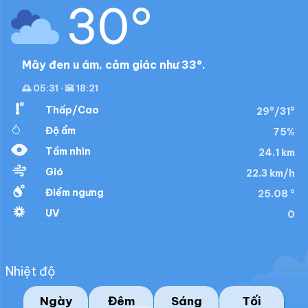
30°
Mây đen u ám, cảm giác như 33°.
🌅 05:31 · 🌇 18:21
Thấp/Cao
29°/31°
Độ ẩm
75%
Tầm nhìn
24.1 km
Gió
22.3 km/h
Điểm ngưng
25.08 °
UV
0
Nhiệt độ
Ngày
Đêm
Sáng
Tối