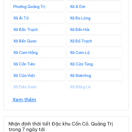
Phường Quảng Trị
Xã A Dơi
Xã Ái Tử
Xã Ba Lòng
Xã Bắc Trạch
Xã Bến Hải
Xã Bến Quan
Xã Bố Trạch
Xã Cam Hồng
Xã Cam Lộ
Xã Cồn Tiên
Xã Cửa Tùng
Xã Cửa Việt
Xã Đakrông
Xã Diên Sanh
Xã Đồng Lê
Xã Đông Trạch
Xã Gio Linh
Xem thêm
Xã Hiếu Giang
Xã Hòa Trạch
Xã Hoàn Lão
Xã Hướng Hiệp
Nhận định thời tiết Đặc khu Cồn Cỏ, Quảng Trị
trong 7 ngày tới