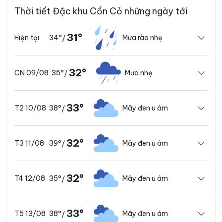
Thời tiết Đặc khu Cồn Cỏ những ngày tới
31°
34°
Mưa rào nhẹ
Hiện tại
/
32°
35°
Mưa nhẹ
CN 09/08
/
33°
38°
Mây đen u ám
T2 10/08
/
32°
39°
Mây đen u ám
T3 11/08
/
32°
35°
Mây đen u ám
T4 12/08
/
33°
38°
Mây đen u ám
T5 13/08
/