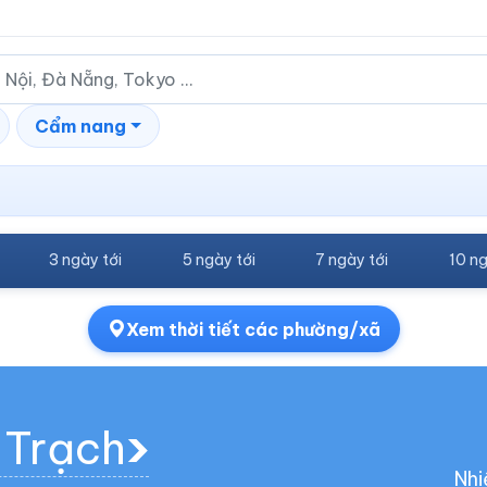
Cẩm nang
3 ngày tới
5 ngày tới
7 ngày tới
10 ng
Xem thời tiết các phường/xã
 Trạch
Nhi