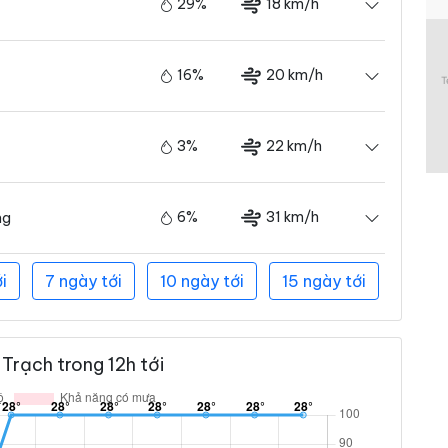
29%
18 km/h
16%
20 km/h
3%
22 km/h
6%
31 km/h
ng
i
7 ngày tới
10 ngày tới
15 ngày tới
Trạch trong 12h tới