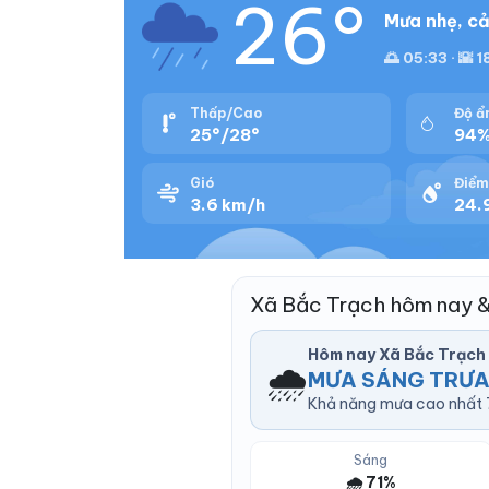
26°
Mưa nhẹ, cả
🌅 05:33 · 🌇 
Thấp/Cao
Độ ẩ
25°/28°
94
Gió
Điểm
3.6 km/h
24.
Xã Bắc Trạch hôm nay 
Hôm nay Xã Bắc Trạch
🌧️
MƯA SÁNG TRƯA
Khả năng mưa cao nhất 71
Sáng
🌧️ 71%