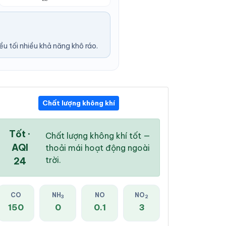
u tối nhiều khả năng khô ráo.
Chất lượng không khí
12:00 PM
01:00 PM
02:00 PM
28 °
/
34 °
28 °
/
34 °
28 °
/
35 °
Tốt ·
Chất lượng không khí tốt —
AQI
thoải mái hoạt động ngoài
trời.
24
55 %
58 %
55 %
CO
NH
NO
NO
3
2
Mưa nhẹ
Mưa nhẹ
Mưa rào nhẹ
150
0
0.1
3