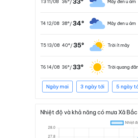
33°
36°
Mây đen u ám
T3 11/08
/
34°
38°
Mây đen u ám
T4 12/08
/
35°
40°
Trời ít mây
T5 13/08
/
33°
36°
Trời quang đã
T6 14/08
/
Ngày mai
3 ngày tới
5 ngày tớ
Nhiệt độ và khả năng có mưa Xã Bắc 