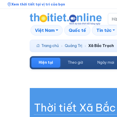
Xem thời tiết tại vị trí của bạn
Việt Nam
Quốc tế
Tin tức
Trang chủ
Quảng Trị
Xã Bắc Trạch
›
›
Hiện tại
Theo giờ
Ngày mai
Thời tiết Xã Bắc