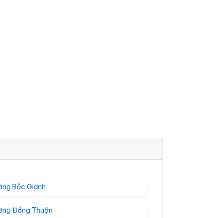
ờng Bắc Gianh
ờng Đồng Thuận