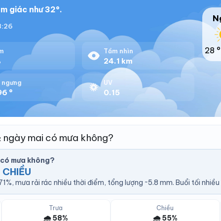
m giác như 32°.
N
18:26
28 °
m
Tầm nhìn
%
24.1 km
 ngưng
UV
96 °
0.15
& ngày mai có mưa không?
 có mưa không?
 CHIỀU
%, mưa rải rác nhiều thời điểm, tổng lượng ~5.8 mm. Buổi tối nhiều
Trưa
Chiều
🌧️ 58%
🌧️ 55%