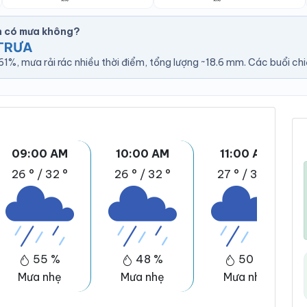
h có mưa không?
TRƯA
%, mưa rải rác nhiều thời điểm, tổng lượng ~18.6 mm. Các buổi chiề
09:00 AM
10:00 AM
11:00 AM
26 °
/
32 °
26 °
/
32 °
27 °
/
33 °
55 %
48 %
50 %
Mưa nhẹ
Mưa nhẹ
Mưa nhẹ