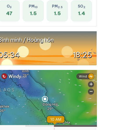
O
PM
PM
SO
3
10
2.5
2
47
1.5
1.5
1.4
Bình minh / Hoàng hôn
05:34
18:25