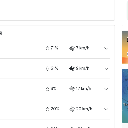
i
71%
7 km/h
61%
9 km/h
8%
17 km/h
20%
20 km/h