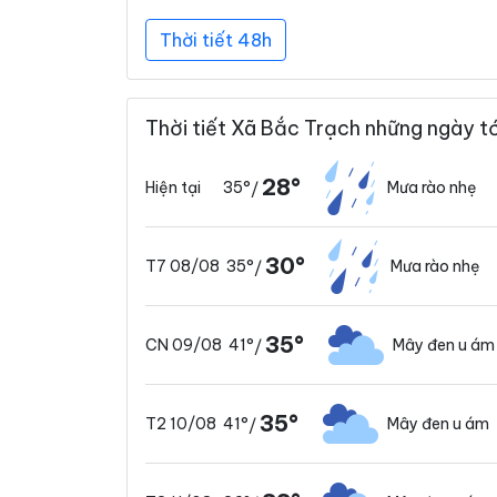
Thời tiết 48h
Thời tiết Xã Bắc Trạch những ngày tớ
28°
35°
Mưa rào nhẹ
Hiện tại
/
30°
35°
Mưa rào nhẹ
T7 08/08
/
35°
41°
Mây đen u ám
CN 09/08
/
35°
41°
Mây đen u ám
T2 10/08
/