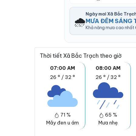
Ngày mai Xã Bắc Trạc
🌧️
MƯA ĐÊM SÁNG 
Khả năng mưa cao nhất 61
Thời tiết Xã Bắc Trạch theo giờ
07:00 AM
08:00 AM
26 °
/
32 °
26 °
/
32 °
71 %
65 %
Mây đen u ám
Mưa nhẹ