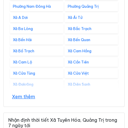
Phường Nam Đông Hà
Phường Quảng Trị
Xã A Dơi
Xã Ái Tử
Xã Ba Lòng
Xã Bắc Trạch
Xã Bến Hải
Xã Bến Quan
Xã Bố Trạch
Xã Cam Hồng
Xã Cam Lộ
Xã Cồn Tiên
Xã Cửa Tùng
Xã Cửa Việt
Xã Đakrông
Xã Diên Sanh
Xã Đồng Lê
Xã Đông Trạch
Xem thêm
Xã Gio Linh
Xã Hiếu Giang
Xã Hòa Trạch
Xã Hoàn Lão
Nhận định thời tiết Xã Tuyên Hóa, Quảng Trị trong
7 ngày tới