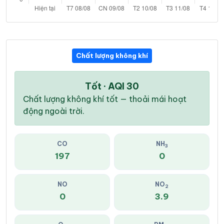
Chất lượng không khí
Tốt · AQI 30
Chất lượng không khí tốt — thoải mái hoạt
động ngoài trời.
CO
NH
3
197
0
NO
NO
2
0
3.9