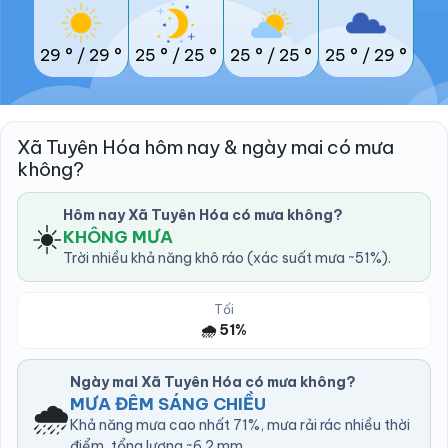
29 °
/
29 °
25 °
/
25 °
25 °
/
25 °
25 °
/
29 °
Xã Tuyên Hóa hôm nay & ngày mai có mưa
không?
Hôm nay Xã Tuyên Hóa có mưa không?
☀️
KHÔNG MƯA
Trời nhiều khả năng khô ráo (xác suất mưa ~51%).
Tối
🌧️ 51%
Ngày mai Xã Tuyên Hóa có mưa không?
🌧️
MƯA ĐÊM SÁNG CHIỀU
Khả năng mưa cao nhất 71%, mưa rải rác nhiều thời
điểm, tổng lượng ~6.2 mm.