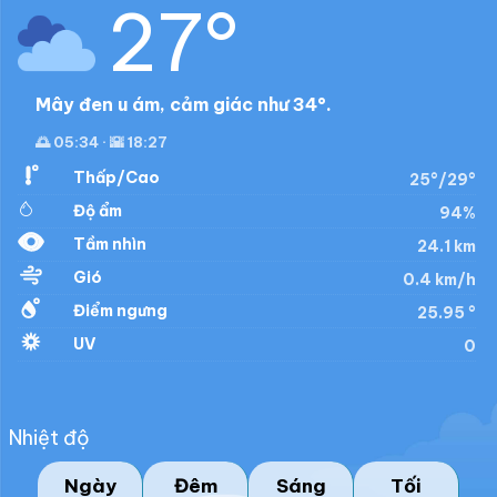
27°
Mây đen u ám, cảm giác như 34°.
🌅 05:34 · 🌇 18:27
Thấp/Cao
25°/29°
Độ ẩm
94%
Tầm nhìn
24.1 km
Gió
0.4 km/h
Điểm ngưng
25.95 °
UV
0
Nhiệt độ
Ngày
Đêm
Sáng
Tối