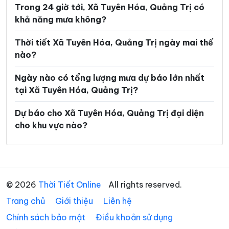
Trong 24 giờ tới, Xã Tuyên Hóa, Quảng Trị có
Xã Tân Gianh
Xã Tân Lập
khả năng mưa không?
Xã Thượng Trạch
Xã Triệu Bình
Thời tiết Xã Tuyên Hóa, Quảng Trị ngày mai thế
Xã Triệu Cơ
Xã Triệu Phong
nào?
Xã Trung Thuần
Xã Trường Ninh
Ngày nào có tổng lượng mưa dự báo lớn nhất
tại Xã Tuyên Hóa, Quảng Trị?
Xã Trường Phú
Xã Tuyên Bình
Xã Tuyên Lâm
Xã Tuyên Phú
Dự báo cho Xã Tuyên Hóa, Quảng Trị đại diện
cho khu vực nào?
Xã Tuyên Sơn
Xã Vĩnh Định
Xã Vĩnh Hoàng
Xã Vĩnh Linh
Xã Vĩnh Thủy
© 2026
Thời Tiết Online
All rights reserved.
Trang chủ
Giới thiệu
Liên hệ
Chính sách bảo mật
Điều khoản sử dụng