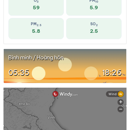
O
PM
3
10
59
5.9
PM
SO
2.5
2
5.8
2.5
Bình minh / Hoàng hôn
05:35
18:26