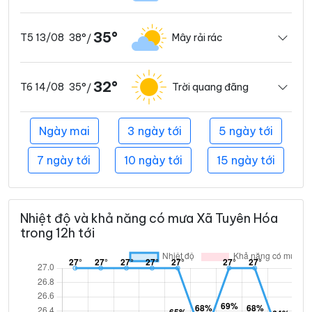
35°
38°
Mây rải rác
T5 13/08
/
32°
35°
Trời quang đãng
T6 14/08
/
Ngày mai
3 ngày tới
5 ngày tới
7 ngày tới
10 ngày tới
15 ngày tới
Nhiệt độ và khả năng có mưa Xã Tuyên Hóa
trong 12h tới