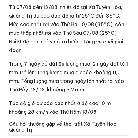
Xã Hướng Hiệp
Xã Hướng Lập
Từ 07/08 đến 13/08, nhiệt độ tại Xã Tuyên Hóa,
Xã Hướng Phùng
Xã Khe Sanh
Quảng Trị dự báo dao động từ 25°C đến 35°C.
Mức cao nhất rơi vào Thứ Hai 10/08 (35°C), còn
Xã Kim Điền
Xã Kim Ngân
mức thấp nhất rơi vào Thứ Sáu 07/08 (25°C).
Xã Kim Phú
Xã La Lay
Nhiệt độ ban ngày có xu hướng tăng về cuối giai
Xã Lao Bảo
Xã Lệ Ninh
đoạn.
Xã Lệ Thủy
Xã Lìa
Trong 7 ngày có dữ liệu lượng mưa, 2 ngày đạt từ 1
mm trở lên; tổng lượng mưa dự báo khoảng 11,0
Xã Mỹ Thủy
Xã Nam Ba Đồn
mm. Tổng lượng mưa trong ngày lớn nhất rơi vào
Xã Nam Cửa Việt
Xã Nam Gianh
Thứ Bảy 08/08, khoảng 6,2 mm.
Xã Nam Hải Lăng
Xã Nam Trạch
Tốc độ gió dự báo cao nhất ở độ cao 10 m
Xã Ninh Châu
Xã Phong Nha
khoảng 28 km/h vào Thứ Năm 13/08.
Xã Phú Trạch
Xã Quảng Trạch
Câu hỏi thường gặp về thời tiết Xã Tuyên Hóa,
Quảng Trị
Xã Sen Ngư
Xã Tà Rụt