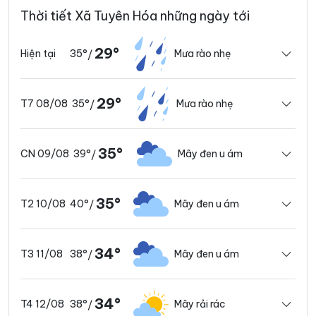
Thời tiết Xã Tuyên Hóa những ngày tới
29°
35°
Mưa rào nhẹ
Hiện tại
/
29°
35°
Mưa rào nhẹ
T7 08/08
/
35°
39°
Mây đen u ám
CN 09/08
/
35°
40°
Mây đen u ám
T2 10/08
/
34°
38°
Mây đen u ám
T3 11/08
/
34°
38°
Mây rải rác
T4 12/08
/