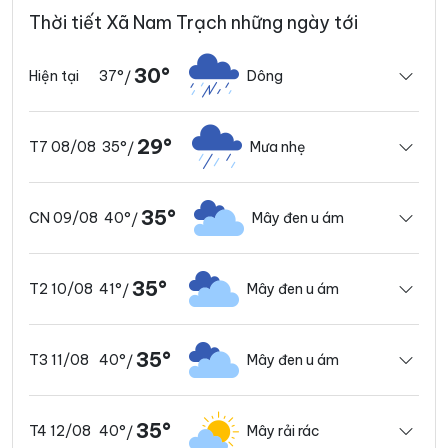
Thời tiết Xã Nam Trạch những ngày tới
30°
37°
Dông
Hiện tại
/
29°
35°
Mưa nhẹ
T7 08/08
/
35°
40°
Mây đen u ám
CN 09/08
/
35°
41°
Mây đen u ám
T2 10/08
/
35°
40°
Mây đen u ám
T3 11/08
/
35°
40°
Mây rải rác
T4 12/08
/