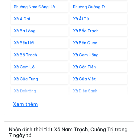
Phường Nam Đông Hà
Phường Quảng Trị
Xã A Dơi
Xã Ái Tử
Xã Ba Lòng
Xã Bắc Trạch
Xã Bến Hải
Xã Bến Quan
Xã Bố Trạch
Xã Cam Hồng
Xã Cam Lộ
Xã Cồn Tiên
Xã Cửa Tùng
Xã Cửa Việt
Xã Đakrông
Xã Diên Sanh
Xã Đồng Lê
Xã Đông Trạch
Xem thêm
Xã Gio Linh
Xã Hiếu Giang
Xã Hòa Trạch
Xã Hoàn Lão
Nhận định thời tiết Xã Nam Trạch, Quảng Trị trong
7 ngày tới