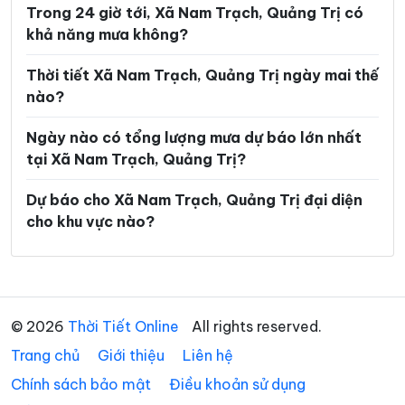
Trong 24 giờ tới, Xã Nam Trạch, Quảng Trị có
Xã Tân Lập
Xã Thượng Trạch
khả năng mưa không?
Xã Triệu Bình
Xã Triệu Cơ
Thời tiết Xã Nam Trạch, Quảng Trị ngày mai thế
Xã Triệu Phong
Xã Trung Thuần
nào?
Xã Trường Ninh
Xã Trường Phú
Ngày nào có tổng lượng mưa dự báo lớn nhất
tại Xã Nam Trạch, Quảng Trị?
Xã Tuyên Bình
Xã Tuyên Hóa
Xã Tuyên Lâm
Xã Tuyên Phú
Dự báo cho Xã Nam Trạch, Quảng Trị đại diện
cho khu vực nào?
Xã Tuyên Sơn
Xã Vĩnh Định
Xã Vĩnh Hoàng
Xã Vĩnh Linh
Xã Vĩnh Thủy
© 2026
Thời Tiết Online
All rights reserved.
Trang chủ
Giới thiệu
Liên hệ
Chính sách bảo mật
Điều khoản sử dụng