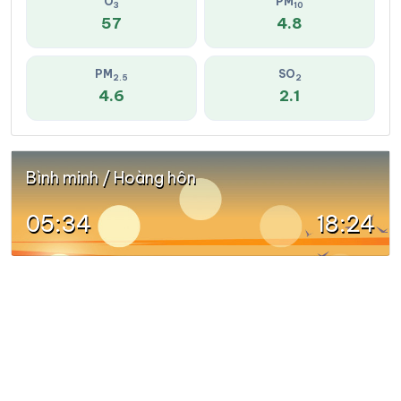
O
PM
3
10
57
4.8
PM
SO
2.5
2
4.6
2.1
Bình minh / Hoàng hôn
05:34
18:24