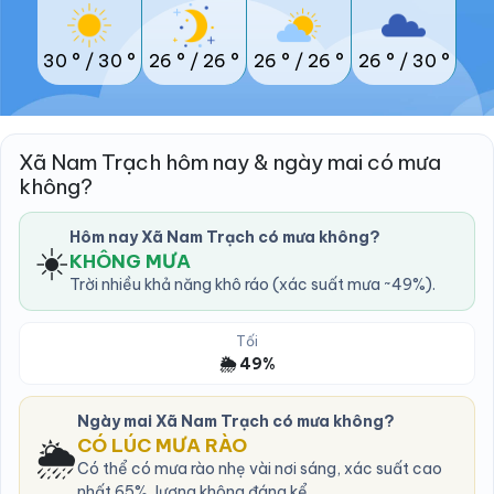
30 °
/
30 °
26 °
/
26 °
26 °
/
26 °
26 °
/
30 °
Xã Nam Trạch hôm nay & ngày mai có mưa
không?
Hôm nay Xã Nam Trạch có mưa không?
☀️
KHÔNG MƯA
Trời nhiều khả năng khô ráo (xác suất mưa ~49%).
Tối
🌦️ 49%
Ngày mai Xã Nam Trạch có mưa không?
🌦️
CÓ LÚC MƯA RÀO
Có thể có mưa rào nhẹ vài nơi sáng, xác suất cao
nhất 65%, lượng không đáng kể.