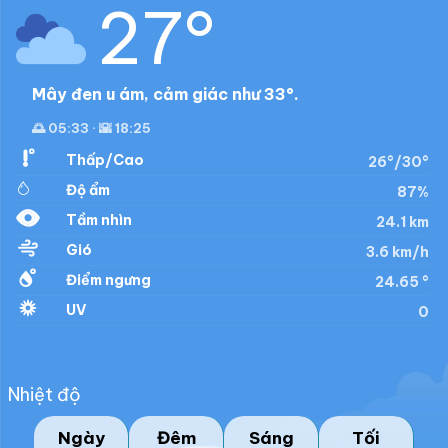
27°
Mây đen u ám, cảm giác như 33°.
🌅 05:33 · 🌇 18:25
Thấp/Cao
26°/30°
Độ ẩm
87%
Tầm nhìn
24.1 km
Gió
3.6 km/h
Điểm ngưng
24.65 °
UV
0
Nhiệt độ
Ngày
Đêm
Sáng
Tối