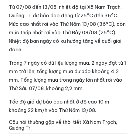
Xã Hướng Hiệp
Xã Hướng Lập
Từ 07/08 đến 13/08, nhiệt độ tại Xã Nam Trạch,
Xã Hướng Phùng
Xã Khe Sanh
Quảng Trị dự báo dao động từ 26°C đến 36°C.
Mức cao nhất rơi vào Thứ Năm 13/08 (36°C), còn
Xã Kim Điền
Xã Kim Ngân
mức thấp nhất rơi vào Thứ Bảy 08/08 (26°C).
Xã Kim Phú
Xã La Lay
Nhiệt độ ban ngày có xu hướng tăng về cuối giai
Xã Lao Bảo
Xã Lệ Ninh
đoạn.
Xã Lệ Thủy
Xã Lìa
Trong 7 ngày có dữ liệu lượng mưa, 2 ngày đạt từ 1
mm trở lên; tổng lượng mưa dự báo khoảng 4,2
Xã Mỹ Thủy
Xã Nam Ba Đồn
mm. Tổng lượng mưa trong ngày lớn nhất rơi vào
Xã Nam Cửa Việt
Xã Nam Gianh
Thứ Sáu 07/08, khoảng 2,2 mm.
Xã Nam Hải Lăng
Xã Ninh Châu
Tốc độ gió dự báo cao nhất ở độ cao 10 m
Xã Phong Nha
Xã Phú Trạch
khoảng 22 km/h vào Thứ Năm 13/08.
Xã Quảng Trạch
Xã Sen Ngư
Câu hỏi thường gặp về thời tiết Xã Nam Trạch,
Quảng Trị
Xã Tà Rụt
Xã Tân Gianh