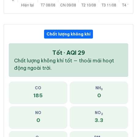
Chất lượng không khí
Tốt · AQI 29
Chất lượng không khí tốt — thoải mái hoạt
động ngoài trời.
CO
NH
3
185
0
NO
NO
2
0
3.3