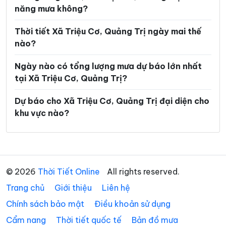
Xã Tân Gianh
Xã Tân Lập
năng mưa không?
Xã Thượng Trạch
Xã Triệu Bình
Thời tiết Xã Triệu Cơ, Quảng Trị ngày mai thế
Xã Triệu Phong
Xã Trung Thuần
nào?
Xã Trường Ninh
Xã Trường Phú
Ngày nào có tổng lượng mưa dự báo lớn nhất
tại Xã Triệu Cơ, Quảng Trị?
Xã Tuyên Bình
Xã Tuyên Hóa
Xã Tuyên Lâm
Xã Tuyên Phú
Dự báo cho Xã Triệu Cơ, Quảng Trị đại diện cho
khu vực nào?
Xã Tuyên Sơn
Xã Vĩnh Định
Xã Vĩnh Hoàng
Xã Vĩnh Linh
Xã Vĩnh Thủy
© 2026
Thời Tiết Online
All rights reserved.
Trang chủ
Giới thiệu
Liên hệ
Chính sách bảo mật
Điều khoản sử dụng
Cẩm nang
Thời tiết quốc tế
Bản đồ mưa