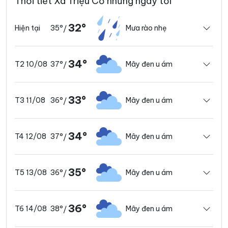
Thời tiết Xã Triệu Cơ những ngày tới
32°
35°
Mưa rào nhẹ
Hiện tại
/
34°
37°
Mây đen u ám
T2 10/08
/
33°
36°
Mây đen u ám
T3 11/08
/
34°
37°
Mây đen u ám
T4 12/08
/
35°
36°
Mây đen u ám
T5 13/08
/
36°
38°
Mây đen u ám
T6 14/08
/