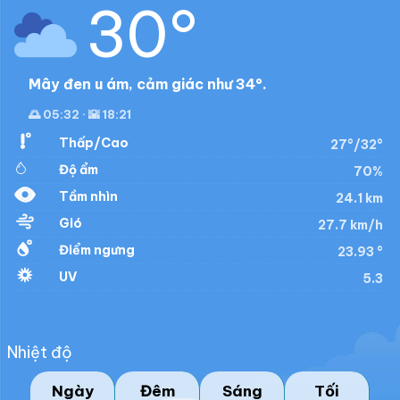
30°
Mây đen u ám, cảm giác như 34°.
🌅 05:32 · 🌇 18:21
Thấp/Cao
27°/32°
Độ ẩm
70%
Tầm nhìn
24.1 km
Gió
27.7 km/h
Điểm ngưng
23.93 °
UV
5.3
Nhiệt độ
Ngày
Đêm
Sáng
Tối