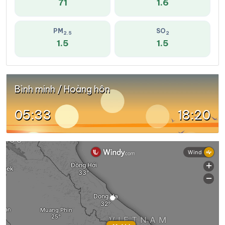
71
1.6
PM
SO
2.5
2
1.5
1.5
Bình minh / Hoàng hôn
05:33
18:20