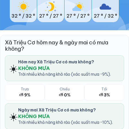
32 °
/
32 °
27 °
/
27 °
27 °
/
27 °
27 °
/
32 °
Xã Triệu Cơ hôm nay & ngày mai có mưa
không?
Hôm nay Xã Triệu Cơ có mưa không?
☀️
KHÔNG MƯA
Trời nhiều khả năng khô ráo (xác suất mưa ~9%).
Trưa
Chiều
Tối
⛅ 9%
⛅ 0%
⛅ 3%
Ngày mai Xã Triệu Cơ có mưa không?
☀️
KHÔNG MƯA
Trời nhiều khả năng khô ráo (xác suất mưa ~10%).