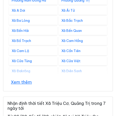
Phường Nam Đông Hà
Phường Quảng Trị
Xã A Dơi
Xã Ái Tử
Xã Ba Lòng
Xã Bắc Trạch
Xã Bến Hải
Xã Bến Quan
Xã Bố Trạch
Xã Cam Hồng
Xã Cam Lộ
Xã Cồn Tiên
Xã Cửa Tùng
Xã Cửa Việt
Xã Đakrông
Xã Diên Sanh
Xã Đồng Lê
Xã Đông Trạch
Xem thêm
Xã Gio Linh
Xã Hiếu Giang
Xã Hòa Trạch
Xã Hoàn Lão
Nhận định thời tiết Xã Triệu Cơ, Quảng Trị trong 7
ngày tới
Xã Hướng Hiệp
Xã Hướng Lập