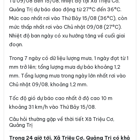
Từ 09/08 đến 15/08, nhiệt độ tại Xã Triệu Cơ,
Xã Hướng Phùng
Xã Khe Sanh
Quảng Trị dự báo dao động từ 27°C đến 36°C.
Mức cao nhất rơi vào Thứ Bảy 15/08 (36°C), còn
Xã Kim Điền
Xã Kim Ngân
mức thấp nhất rơi vào Chủ nhật 09/08 (27°C).
Xã Kim Phú
Xã La Lay
Nhiệt độ ban ngày có xu hướng tăng về cuối giai
Xã Lao Bảo
Xã Lệ Ninh
đoạn.
Xã Lệ Thủy
Xã Lìa
Trong 7 ngày có dữ liệu lượng mưa, 1 ngày đạt từ 1
mm trở lên; tổng lượng mưa dự báo khoảng 1,2
Xã Mỹ Thủy
Xã Nam Ba Đồn
mm. Tổng lượng mưa trong ngày lớn nhất rơi vào
Xã Nam Cửa Việt
Xã Nam Gianh
Chủ nhật 09/08, khoảng 1,2 mm.
Xã Nam Hải Lăng
Xã Nam Trạch
Tốc độ gió dự báo cao nhất ở độ cao 10 m
Xã Ninh Châu
Xã Phong Nha
khoảng 31 km/h vào Thứ Bảy 15/08.
Xã Phú Trạch
Xã Quảng Trạch
Câu hỏi thường gặp về thời tiết Xã Triệu Cơ,
Quảng Trị
Xã Sen Ngư
Xã Tà Rụt
Trong 24 giờ tới, Xã Triệu Cơ, Quảng Trị có khả