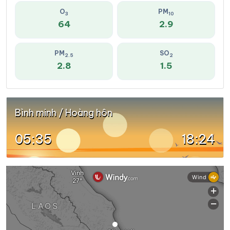
O
PM
3
10
64
2.9
PM
SO
2.5
2
2.8
1.5
Bình minh / Hoàng hôn
05:35
18:24