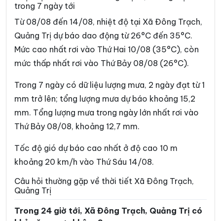
trong 7 ngày tới
Xã Hướng Lập
Xã Hướng Phùng
Từ 08/08 đến 14/08, nhiệt độ tại Xã Đông Trạch,
Xã Khe Sanh
Xã Kim Điền
Quảng Trị dự báo dao động từ 26°C đến 35°C.
Mức cao nhất rơi vào Thứ Hai 10/08 (35°C), còn
Xã Kim Ngân
Xã Kim Phú
mức thấp nhất rơi vào Thứ Bảy 08/08 (26°C).
Xã La Lay
Xã Lao Bảo
Trong 7 ngày có dữ liệu lượng mưa, 2 ngày đạt từ 1
Xã Lệ Ninh
Xã Lệ Thủy
mm trở lên; tổng lượng mưa dự báo khoảng 15,2
Xã Lìa
Xã Mỹ Thủy
mm. Tổng lượng mưa trong ngày lớn nhất rơi vào
Thứ Bảy 08/08, khoảng 12,7 mm.
Xã Nam Ba Đồn
Xã Nam Cửa Việt
Xã Nam Gianh
Xã Nam Hải Lăng
Tốc độ gió dự báo cao nhất ở độ cao 10 m
khoảng 20 km/h vào Thứ Sáu 14/08.
Xã Nam Trạch
Xã Ninh Châu
Câu hỏi thường gặp về thời tiết Xã Đông Trạch,
Xã Phong Nha
Xã Phú Trạch
Quảng Trị
Xã Quảng Trạch
Xã Sen Ngư
Trong 24 giờ tới, Xã Đông Trạch, Quảng Trị có