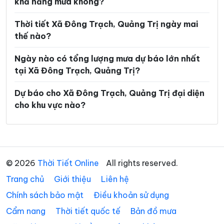
khả năng mưa không?
Xã Tà Rụt
Xã Tân Gianh
Xã Tân Lập
Xã Thượng Trạch
Thời tiết Xã Đông Trạch, Quảng Trị ngày mai
thế nào?
Xã Triệu Bình
Xã Triệu Cơ
Ngày nào có tổng lượng mưa dự báo lớn nhất
Xã Triệu Phong
Xã Trung Thuần
tại Xã Đông Trạch, Quảng Trị?
Xã Trường Ninh
Xã Trường Phú
Dự báo cho Xã Đông Trạch, Quảng Trị đại diện
Xã Tuyên Bình
Xã Tuyên Hóa
cho khu vực nào?
Xã Tuyên Lâm
Xã Tuyên Phú
Xã Tuyên Sơn
Xã Vĩnh Định
Xã Vĩnh Hoàng
Xã Vĩnh Linh
© 2026
Thời Tiết Online
All rights reserved.
Trang chủ
Xã Vĩnh Thủy
Giới thiệu
Liên hệ
Chính sách bảo mật
Điều khoản sử dụng
Cẩm nang
Thời tiết quốc tế
Bản đồ mưa