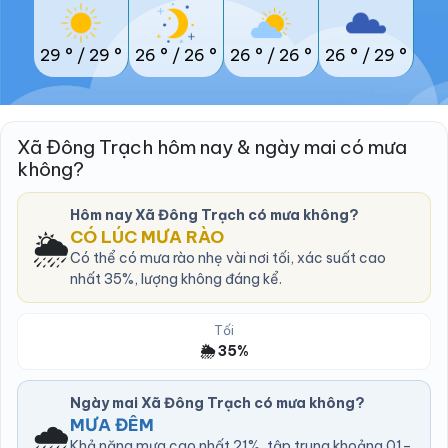
29 °
/
29 °
26 °
/
26 °
26 °
/
26 °
26 °
/
29 °
Xã Đông Trạch hôm nay & ngày mai có mưa
không?
Hôm nay Xã Đông Trạch có mưa không?
🌦️
CÓ LÚC MƯA RÀO
Có thể có mưa rào nhẹ vài nơi tối, xác suất cao
nhất 35%, lượng không đáng kể.
Tối
🌦️ 35%
Ngày mai Xã Đông Trạch có mưa không?
🌧️
MƯA ĐÊM
Khả năng mưa cao nhất 21%, tập trung khoảng 01–