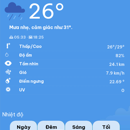
26°
Mưa nhẹ, cảm giác như 31°.
🌅 05:33 · 🌇 18:25
Thấp/Cao
26°/29°
Độ ẩm
82%
Tầm nhìn
24.1 km
Gió
7.9 km/h
Điểm ngưng
22.69 °
UV
0
Nhiệt độ
Ngày
Đêm
Sáng
Tối