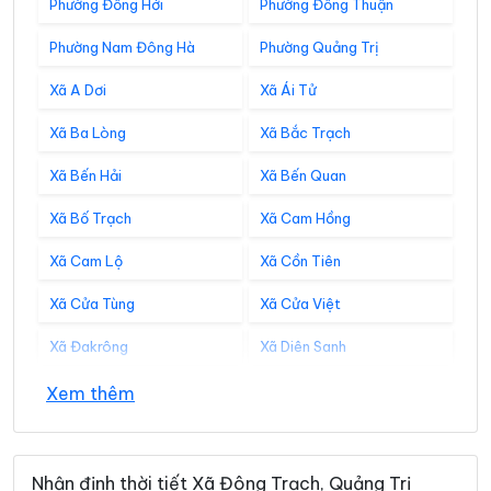
Phường Đồng Hới
Phường Đồng Thuận
Phường Nam Đông Hà
Phường Quảng Trị
Xã A Dơi
Xã Ái Tử
Xã Ba Lòng
Xã Bắc Trạch
Xã Bến Hải
Xã Bến Quan
Xã Bố Trạch
Xã Cam Hồng
Xã Cam Lộ
Xã Cồn Tiên
Xã Cửa Tùng
Xã Cửa Việt
Xã Đakrông
Xã Diên Sanh
Xã Đồng Lê
Xã Gio Linh
Xem thêm
Xã Hiếu Giang
Xã Hòa Trạch
Xã Hoàn Lão
Xã Hướng Hiệp
Nhận định thời tiết Xã Đông Trạch, Quảng Trị