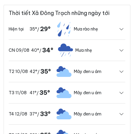
Thời tiết Xã Đông Trạch những ngày tới
29°
35°
Mưa rào nhẹ
Hiện tại
/
34°
40°
Mưa nhẹ
CN 09/08
/
35°
42°
Mây đen u ám
T2 10/08
/
35°
41°
Mây đen u ám
T3 11/08
/
33°
37°
Mây đen u ám
T4 12/08
/