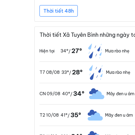
Thời tiết 48h
Thời tiết Xã Tuyên Bình những ngày t
27°
34°
Mưa rào nhẹ
Hiện tại
/
28°
33°
Mưa rào nhẹ
T7 08/08
/
34°
40°
Mây đen u ám
CN 09/08
/
35°
41°
Mây đen u ám
T2 10/08
/