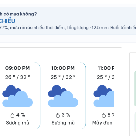
nh có mưa không?
CHIỀU
%, mưa rải rác nhiều thời điểm, tổng lượng ~12.5 mm. Buổi tối nhiề
09:00 PM
10:00 PM
11:00 PM
26 °
/
32 °
25 °
/
32 °
25 °
/
31 °
4 %
3 %
8 %
Sương mù
Sương mù
Mây đen u ám