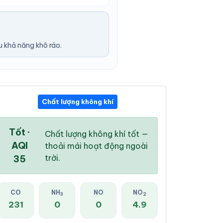
u khả năng khô ráo.
Chất lượng không khí
12:00 AM
01:00 AM
02:00 AM
26 °
/
31 °
26 °
/
31 °
25 °
/
31 °
Tốt ·
Chất lượng không khí tốt —
AQI
thoải mái hoạt động ngoài
trời.
35
16 %
23 %
24 %
CO
NH
NO
NO
3
2
Mây đen u ám
Mây đen u ám
Mây đen u ám
231
0
0
4.9