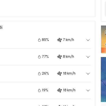
ới
85%
7 km/h
77%
8 km/h
26%
18 km/h
19%
18 km/h