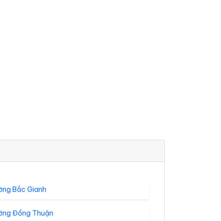
ờng Bắc Gianh
ờng Đồng Thuận