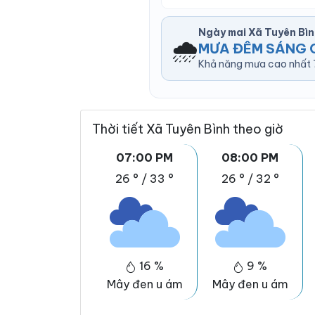
Ngày mai Xã Tuyên Bì
🌧️
MƯA ĐÊM SÁNG 
Khả năng mưa cao nhất 77
Thời tiết Xã Tuyên Bình theo giờ
07:00 PM
08:00 PM
26 °
/
33 °
26 °
/
32 °
16 %
9 %
Mây đen u ám
Mây đen u ám