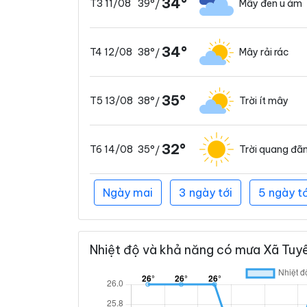
34°
39°
Mây đen u ám
T3 11/08
/
34°
38°
Mây rải rác
T4 12/08
/
35°
38°
Trời ít mây
T5 13/08
/
32°
35°
Trời quang đã
T6 14/08
/
Ngày mai
3 ngày tới
5 ngày tớ
Nhiệt độ và khả năng có mưa Xã Tuyên