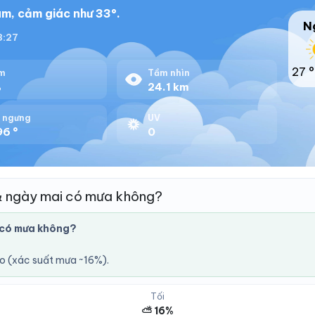
m, cảm giác như 33°.
N
18:27
27 °
m
Tầm nhìn
%
24.1 km
 ngưng
UV
96 °
0
& ngày mai có mưa không?
 có mưa không?
áo (xác suất mưa ~16%).
Tối
⛅ 16%