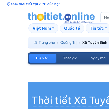
Xem thời tiết tại vị trí của bạn
Việt Nam
Quốc tế
Tin tức
Trang chủ
Quảng Trị
Xã Tuyên Bình
›
›
Hiện tại
Theo giờ
Ngày mai
Thời tiết Xã Tuy