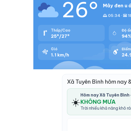
26°
Mây đen u á
🌅 05:34 · 🌇 
Thấp/Cao
Độ ẩ
25°/27°
94
Gió
Điểm
1.1 km/h
24.
Xã Tuyên Bình hôm nay 
Hôm nay Xã Tuyên Bình
☀️
KHÔNG MƯA
Trời nhiều khả năng khô r