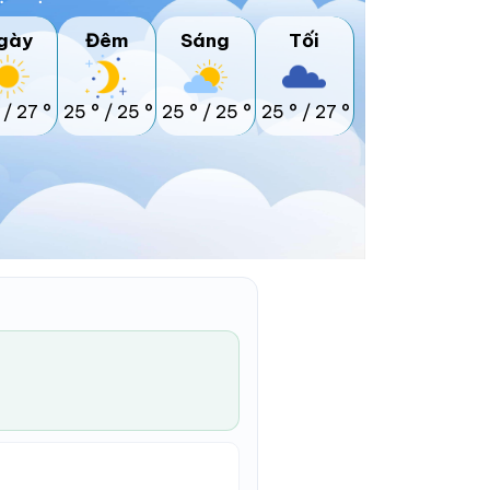
gày
Đêm
Sáng
Tối
/
27 °
25 °
/
25 °
25 °
/
25 °
25 °
/
27 °