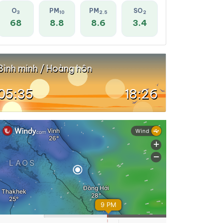
O
PM
PM
SO
3
10
2.5
2
68
8.8
8.6
3.4
Bình minh / Hoàng hôn
05:35
18:26