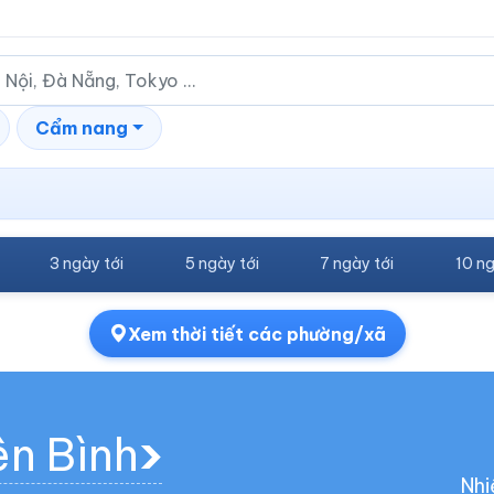
Cẩm nang
3 ngày tới
5 ngày tới
7 ngày tới
10 ng
Xem thời tiết các phường/xã
ên Bình
Nhi