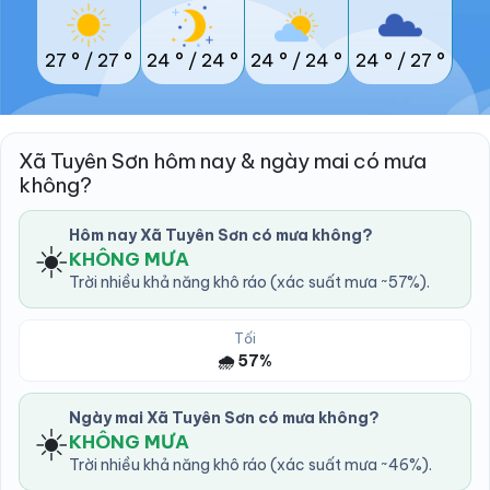
27 °
/
27 °
24 °
/
24 °
24 °
/
24 °
24 °
/
27 °
Xã Tuyên Sơn hôm nay & ngày mai có mưa
không?
Hôm nay Xã Tuyên Sơn có mưa không?
☀️
KHÔNG MƯA
Trời nhiều khả năng khô ráo (xác suất mưa ~57%).
Tối
🌧️ 57%
Ngày mai Xã Tuyên Sơn có mưa không?
☀️
KHÔNG MƯA
Trời nhiều khả năng khô ráo (xác suất mưa ~46%).