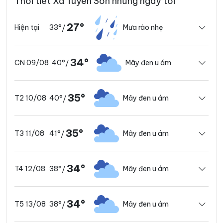
Thời tiết Xã Tuyên Sơn những ngày tới
27°
33°
Mưa rào nhẹ
Hiện tại
/
34°
40°
Mây đen u ám
CN 09/08
/
35°
40°
Mây đen u ám
T2 10/08
/
35°
41°
Mây đen u ám
T3 11/08
/
34°
38°
Mây đen u ám
T4 12/08
/
34°
38°
Mây đen u ám
T5 13/08
/