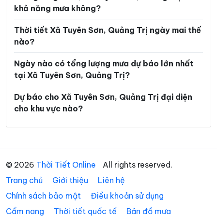
Xã Tân Gianh
Xã Tân Lập
khả năng mưa không?
Xã Thượng Trạch
Xã Triệu Bình
Thời tiết Xã Tuyên Sơn, Quảng Trị ngày mai thế
Xã Triệu Cơ
Xã Triệu Phong
nào?
Xã Trung Thuần
Xã Trường Ninh
Ngày nào có tổng lượng mưa dự báo lớn nhất
tại Xã Tuyên Sơn, Quảng Trị?
Xã Trường Phú
Xã Tuyên Bình
Xã Tuyên Hóa
Xã Tuyên Lâm
Dự báo cho Xã Tuyên Sơn, Quảng Trị đại diện
cho khu vực nào?
Xã Tuyên Phú
Xã Vĩnh Định
Xã Vĩnh Hoàng
Xã Vĩnh Linh
Xã Vĩnh Thủy
© 2026
Thời Tiết Online
All rights reserved.
Trang chủ
Giới thiệu
Liên hệ
Chính sách bảo mật
Điều khoản sử dụng
Cẩm nang
Thời tiết quốc tế
Bản đồ mưa