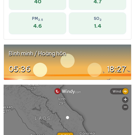
40
4.7
PM
SO
2.5
2
4.6
1.4
Bình minh / Hoàng hôn
05:36
18:27