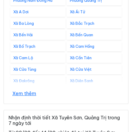
Phường Nam Đông Hà
Phường Quảng Trị
Xã A Dơi
Xã Ái Tử
Xã Ba Lòng
Xã Bắc Trạch
Xã Bến Hải
Xã Bến Quan
Xã Bố Trạch
Xã Cam Hồng
Xã Cam Lộ
Xã Cồn Tiên
Xã Cửa Tùng
Xã Cửa Việt
Xã Đakrông
Xã Diên Sanh
Xã Đồng Lê
Xã Đông Trạch
Xem thêm
Xã Gio Linh
Xã Hiếu Giang
Xã Hòa Trạch
Xã Hoàn Lão
Nhận định thời tiết Xã Tuyên Sơn, Quảng Trị trong
7 ngày tới
Xã Hướng Hiệp
Xã Hướng Lập