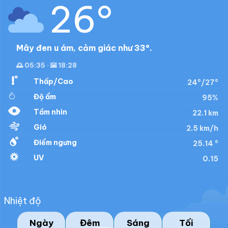
26°
Mây đen u ám, cảm giác như 33°.
🌅 05:35 · 🌇 18:28
Thấp/Cao
24°/27°
Độ ẩm
95%
Tầm nhìn
22.1 km
Gió
2.5 km/h
Điểm ngưng
25.14 °
UV
0.15
Nhiệt độ
Ngày
Đêm
Sáng
Tối