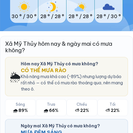
30 °
/
30 °
28 °
/
28 °
28 °
/
28 °
28 °
/
30 °
Xã Mỹ Thủy hôm nay & ngày mai có mưa
không?
Hôm nay Xã Mỹ Thủy có mưa không?
CÓ THỂ MƯA RÀO
🌦️
Khả năng mưa khá cao (~89%) nhưng lượng dự báo
rất nhỏ — có thể có mưa rào thoáng qua, nên mang
theo ô.
Sáng
Trưa
Chiều
Tối
🌧️ 89%
🌧️ 66%
⛅ 22%
⛅ 22%
Ngày mai Xã Mỹ Thủy có mưa không?
MƯA ĐÊM SÁNG