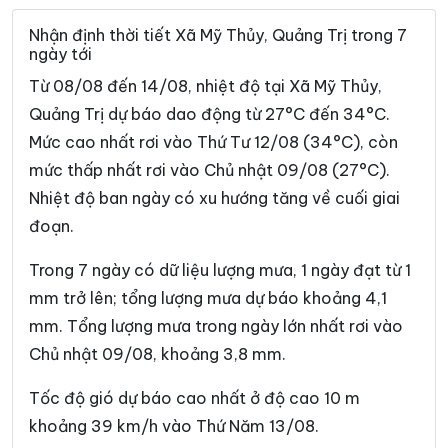
Xã Hòa Trạch
Xã Hoàn Lão
Nhận định thời tiết Xã Mỹ Thủy, Quảng Trị trong 7
ngày tới
Xã Hướng Hiệp
Xã Hướng Lập
Từ 08/08 đến 14/08, nhiệt độ tại Xã Mỹ Thủy,
Xã Hướng Phùng
Xã Khe Sanh
Quảng Trị dự báo dao động từ 27°C đến 34°C.
Mức cao nhất rơi vào Thứ Tư 12/08 (34°C), còn
Xã Kim Điền
Xã Kim Ngân
mức thấp nhất rơi vào Chủ nhật 09/08 (27°C).
Xã Kim Phú
Xã La Lay
Nhiệt độ ban ngày có xu hướng tăng về cuối giai
Xã Lao Bảo
Xã Lệ Ninh
đoạn.
Xã Lệ Thủy
Xã Lìa
Trong 7 ngày có dữ liệu lượng mưa, 1 ngày đạt từ 1
mm trở lên; tổng lượng mưa dự báo khoảng 4,1
Xã Nam Ba Đồn
Xã Nam Cửa Việt
mm. Tổng lượng mưa trong ngày lớn nhất rơi vào
Xã Nam Gianh
Xã Nam Hải Lăng
Chủ nhật 09/08, khoảng 3,8 mm.
Xã Nam Trạch
Xã Ninh Châu
Tốc độ gió dự báo cao nhất ở độ cao 10 m
Xã Phong Nha
Xã Phú Trạch
khoảng 39 km/h vào Thứ Năm 13/08.