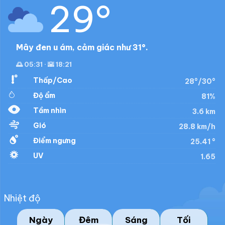
29°
Mây đen u ám, cảm giác như 31°.
🌅 05:31 · 🌇 18:21
Thấp/Cao
28°/30°
Độ ẩm
81%
Tầm nhìn
3.6 km
Gió
28.8 km/h
Điểm ngưng
25.41 °
UV
1.65
Nhiệt độ
Ngày
Đêm
Sáng
Tối