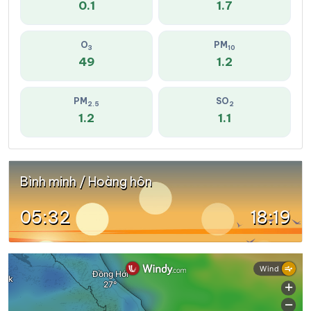
0.1
1.7
O
PM
3
10
49
1.2
PM
SO
2.5
2
1.2
1.1
Bình minh / Hoàng hôn
05:32
18:19