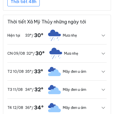
Thời tiết 48h
Thời tiết Xã Mỹ Thủy những ngày tới
30°
33°
Mưa nhẹ
Hiện tại
/
30°
32°
Mưa nhẹ
CN 09/08
/
33°
35°
Mây đen u ám
T2 10/08
/
32°
34°
Mây đen u ám
T3 11/08
/
34°
36°
Mây đen u ám
T4 12/08
/