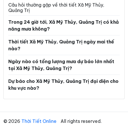
Xã Quảng Trạch
Xã Sen Ngư
Câu hỏi thường gặp về thời tiết Xã Mỹ Thủy,
Quảng Trị
Xã Tà Rụt
Xã Tân Gianh
Trong 24 giờ tới, Xã Mỹ Thủy, Quảng Trị có khả
Xã Tân Lập
Xã Thượng Trạch
năng mưa không?
Xã Triệu Bình
Xã Triệu Cơ
Thời tiết Xã Mỹ Thủy, Quảng Trị ngày mai thế
Xã Triệu Phong
Xã Trung Thuần
nào?
Xã Trường Ninh
Xã Trường Phú
Ngày nào có tổng lượng mưa dự báo lớn nhất
tại Xã Mỹ Thủy, Quảng Trị?
Xã Tuyên Bình
Xã Tuyên Hóa
Xã Tuyên Lâm
Xã Tuyên Phú
Dự báo cho Xã Mỹ Thủy, Quảng Trị đại diện cho
khu vực nào?
Xã Tuyên Sơn
Xã Vĩnh Định
Xã Vĩnh Hoàng
Xã Vĩnh Linh
Xã Vĩnh Thủy
© 2026
Thời Tiết Online
All rights reserved.