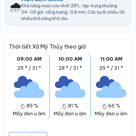
🌧️
Khả năng mưa cao nhất 28%, tập trung khoảng
04–05 giờ, tổng lượng ~3.8 mm. Các buổi chiều tối
nhiều khả năng khô ráo.
Thời tiết Xã Mỹ Thủy theo giờ
09:00 AM
10:00 AM
11:00 AM
29 °
/
31 °
28 °
/
31 °
29 °
/
31 °
89 %
81 %
66 %
Mây đen u ám
Mây đen u ám
Mây đen u ám