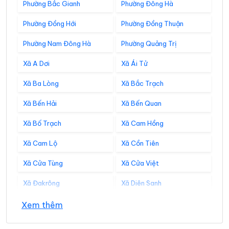
Phường Bắc Gianh
Phường Đông Hà
Phường Đồng Hới
Phường Đồng Thuận
Phường Nam Đông Hà
Phường Quảng Trị
Xã A Dơi
Xã Ái Tử
Xã Ba Lòng
Xã Bắc Trạch
Xã Bến Hải
Xã Bến Quan
Xã Bố Trạch
Xã Cam Hồng
Xã Cam Lộ
Xã Cồn Tiên
Xã Cửa Tùng
Xã Cửa Việt
Xã Đakrông
Xã Diên Sanh
Xã Đồng Lê
Xã Đông Trạch
Xem thêm
Xã Gio Linh
Xã Hiếu Giang