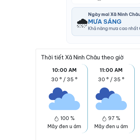
Ngày mai Xã Ninh Châ
🌧️
MƯA SÁNG
Khả năng mưa cao nhất 6
Thời tiết Xã Ninh Châu theo giờ
10:00 AM
11:00 AM
30 °
/
35 °
30 °
/
35 °
100 %
97 %
Mây đen u ám
Mây đen u ám