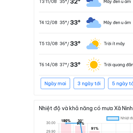
32°
35°
Mây đen u ám
T3 11/08
/
33°
35°
Mây đen u ám
T4 12/08
/
33°
36°
Trời ít mây
T5 13/08
/
33°
37°
Trời quang đã
T6 14/08
/
Ngày mai
3 ngày tới
5 ngày tớ
Nhiệt độ và khả năng có mưa Xã Ninh