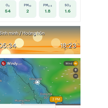
O
PM
PM
SO
3
10
2.5
2
54
2
1.8
1.6
Bình minh / Hoàng hôn
05:34
18:23