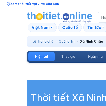
Xem thời tiết tại vị trí của bạn
Việt Nam
Quốc tế
Tin tức
Trang chủ
Quảng Trị
Xã Ninh Châu
›
›
Hiện tại
Theo giờ
Ngày mai
Thời tiết Xã Nin