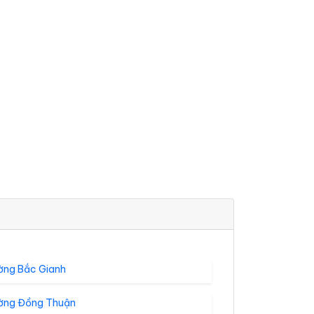
ờng Bắc Gianh
ờng Đồng Thuận