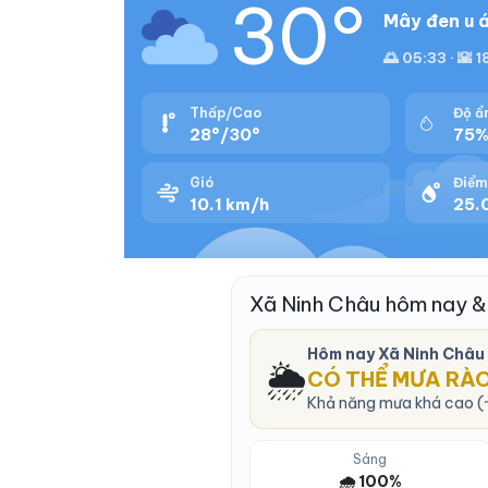
30°
Mây đen u á
🌅 05:33 · 🌇 
Thấp/Cao
Độ ẩ
28°/30°
75
Gió
Điểm
10.1 km/h
25.
Xã Ninh Châu hôm nay &
Hôm nay Xã Ninh Châu
🌦️
CÓ THỂ MƯA RÀ
Khả năng mưa khá cao (~
Sáng
🌧️ 100%