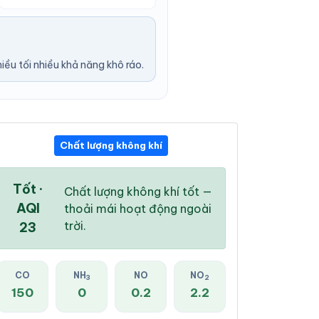
u tối nhiều khả năng khô ráo.
Chất lượng không khí
03:00 PM
04:00 PM
05:00 PM
29 °
/
35 °
29 °
/
35 °
29 °
/
35 °
Tốt ·
Chất lượng không khí tốt —
AQI
thoải mái hoạt động ngoài
trời.
23
68 %
58 %
43 %
CO
NH
NO
NO
3
2
Mưa nhẹ
Mây đen u ám
Mây đen u ám
150
0
0.2
2.2