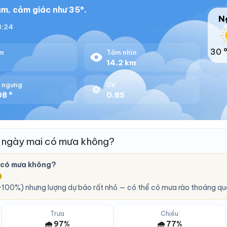
m, cảm giác như 35°.
N
18:24
30 
m
Tầm nhìn
%
14.2 km
 ngưng
UV
08 °
0.85
 ngày mai có mưa không?
 có mưa không?
O
100%) nhưng lượng dự báo rất nhỏ — có thể có mưa rào thoáng qu
Trưa
Chiều
🌧️ 97%
🌧️ 77%