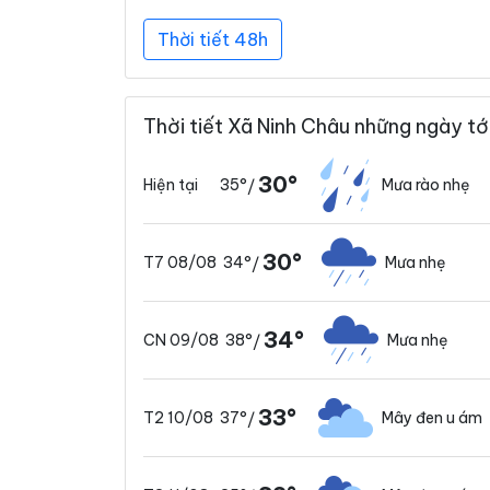
Thời tiết 48h
Thời tiết Xã Ninh Châu những ngày tớ
30°
35°
Mưa rào nhẹ
Hiện tại
/
30°
34°
Mưa nhẹ
T7 08/08
/
34°
38°
Mưa nhẹ
CN 09/08
/
33°
37°
Mây đen u ám
T2 10/08
/