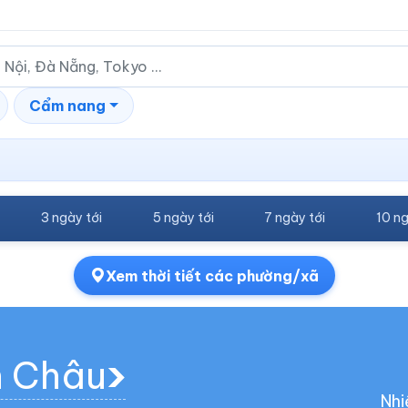
Cẩm nang
3 ngày tới
5 ngày tới
7 ngày tới
10 ng
Xem thời tiết các phường/xã
h Châu
Nhi