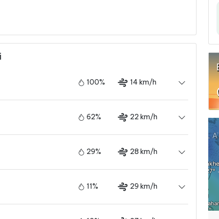
i
100%
14 km/h
62%
22 km/h
29%
28 km/h
11%
29 km/h