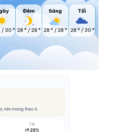
gày
Đêm
Sáng
Tối
°
/
30 °
28 °
/
28 °
28 °
/
28 °
28 °
/
30 °
a, nên mang theo ô.
Tối
⛅ 25%