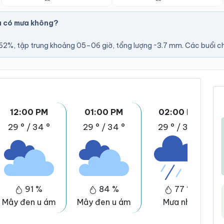
u có mưa không?
2%, tập trung khoảng 05–06 giờ, tổng lượng ~3.7 mm. Các buổi chiề
12:00 PM
01:00 PM
02:00 PM
29 °
/
34 °
29 °
/
34 °
29 °
/
34 °
91 %
84 %
77 %
Mây đen u ám
Mây đen u ám
Mưa nhẹ