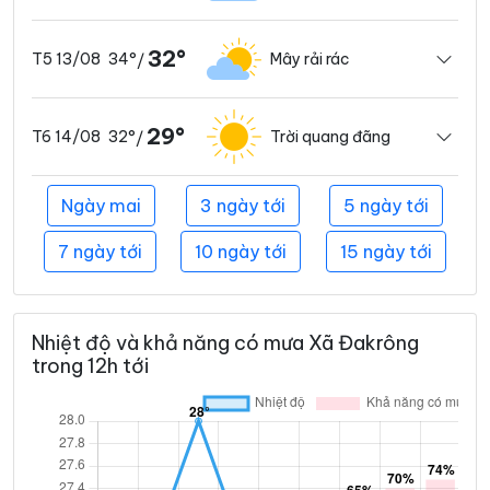
32°
34°
Mây rải rác
T5 13/08
/
29°
32°
Trời quang đãng
T6 14/08
/
Ngày mai
3 ngày tới
5 ngày tới
7 ngày tới
10 ngày tới
15 ngày tới
Nhiệt độ và khả năng có mưa Xã Đakrông
trong 12h tới