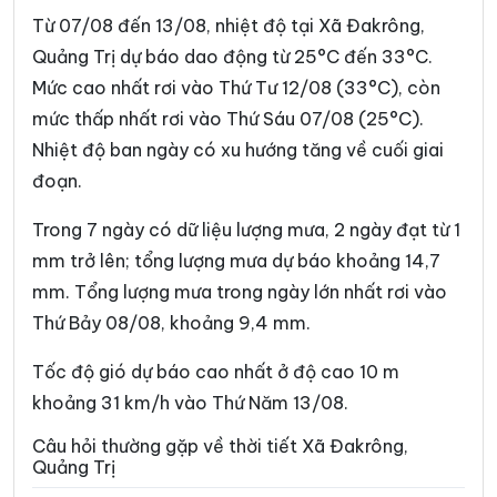
Xã Hướng Lập
Xã Hướng Phùng
Từ 07/08 đến 13/08, nhiệt độ tại Xã Đakrông,
Xã Khe Sanh
Xã Kim Điền
Quảng Trị dự báo dao động từ 25°C đến 33°C.
Mức cao nhất rơi vào Thứ Tư 12/08 (33°C), còn
Xã Kim Ngân
Xã Kim Phú
mức thấp nhất rơi vào Thứ Sáu 07/08 (25°C).
Xã La Lay
Xã Lao Bảo
Nhiệt độ ban ngày có xu hướng tăng về cuối giai
Xã Lệ Ninh
Xã Lệ Thủy
đoạn.
Xã Lìa
Xã Mỹ Thủy
Trong 7 ngày có dữ liệu lượng mưa, 2 ngày đạt từ 1
mm trở lên; tổng lượng mưa dự báo khoảng 14,7
Xã Nam Ba Đồn
Xã Nam Cửa Việt
mm. Tổng lượng mưa trong ngày lớn nhất rơi vào
Xã Nam Gianh
Xã Nam Hải Lăng
Thứ Bảy 08/08, khoảng 9,4 mm.
Xã Nam Trạch
Xã Ninh Châu
Tốc độ gió dự báo cao nhất ở độ cao 10 m
Xã Phong Nha
Xã Phú Trạch
khoảng 31 km/h vào Thứ Năm 13/08.
Xã Quảng Trạch
Xã Sen Ngư
Câu hỏi thường gặp về thời tiết Xã Đakrông,
Quảng Trị
Xã Tà Rụt
Xã Tân Gianh