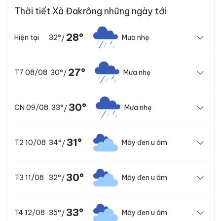
Thời tiết Xã Đakrông những ngày tới
28°
32°
Mưa nhẹ
Hiện tại
/
27°
30°
Mưa nhẹ
T7 08/08
/
30°
33°
Mưa nhẹ
CN 09/08
/
31°
34°
Mây đen u ám
T2 10/08
/
30°
32°
Mây đen u ám
T3 11/08
/
33°
35°
Mây đen u ám
T4 12/08
/