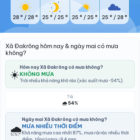
28 °
/
28 °
25 °
/
25 °
25 °
/
25 °
25 °
/
28 °
Xã Đakrông hôm nay & ngày mai có mưa
không?
Hôm nay Xã Đakrông có mưa không?
☀️
KHÔNG MƯA
Trời nhiều khả năng khô ráo (xác suất mưa ~54%).
Tối
🌧️ 54%
Ngày mai Xã Đakrông có mưa không?
🌧️
MƯA NHIỀU THỜI ĐIỂM
Khả năng mưa cao nhất 87%, mưa rải rác nhiều thời
điểm, tổng lượng ~9.4 mm.