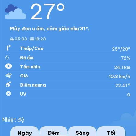
27°
Mây đen u ám, cảm giác như 31°.
🌅 05:33 · 🌇 18:23
Thấp/Cao
25°/28°
Độ ẩm
76%
Tầm nhìn
24.1 km
Gió
10.8 km/h
Điểm ngưng
22.41 °
UV
0
Nhiệt độ
Ngày
Đêm
Sáng
Tối