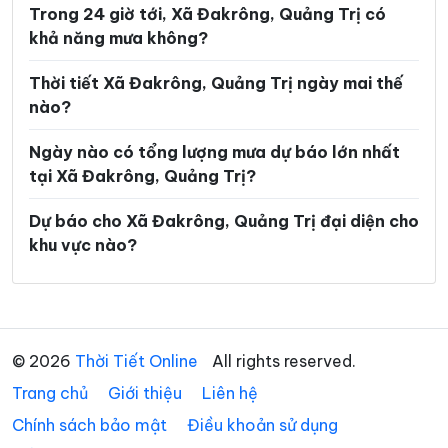
Trong 24 giờ tới, Xã Đakrông, Quảng Trị có
Xã Tân Lập
Xã Thượng Trạch
khả năng mưa không?
Xã Triệu Bình
Xã Triệu Cơ
Thời tiết Xã Đakrông, Quảng Trị ngày mai thế
Xã Triệu Phong
Xã Trung Thuần
nào?
Xã Trường Ninh
Xã Trường Phú
Ngày nào có tổng lượng mưa dự báo lớn nhất
tại Xã Đakrông, Quảng Trị?
Xã Tuyên Bình
Xã Tuyên Hóa
Xã Tuyên Lâm
Xã Tuyên Phú
Dự báo cho Xã Đakrông, Quảng Trị đại diện cho
khu vực nào?
Xã Tuyên Sơn
Xã Vĩnh Định
Xã Vĩnh Hoàng
Xã Vĩnh Linh
Xã Vĩnh Thủy
© 2026
Thời Tiết Online
All rights reserved.
Trang chủ
Giới thiệu
Liên hệ
Chính sách bảo mật
Điều khoản sử dụng