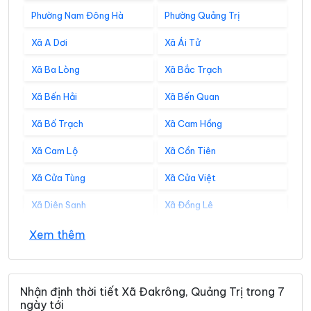
Phường Nam Đông Hà
Phường Quảng Trị
Xã A Dơi
Xã Ái Tử
Xã Ba Lòng
Xã Bắc Trạch
Xã Bến Hải
Xã Bến Quan
Xã Bố Trạch
Xã Cam Hồng
Xã Cam Lộ
Xã Cồn Tiên
Xã Cửa Tùng
Xã Cửa Việt
Xã Diên Sanh
Xã Đồng Lê
Xã Đông Trạch
Xã Gio Linh
Xem thêm
Xã Hiếu Giang
Xã Hòa Trạch
Xã Hoàn Lão
Xã Hướng Hiệp
Nhận định thời tiết Xã Đakrông, Quảng Trị trong 7
ngày tới