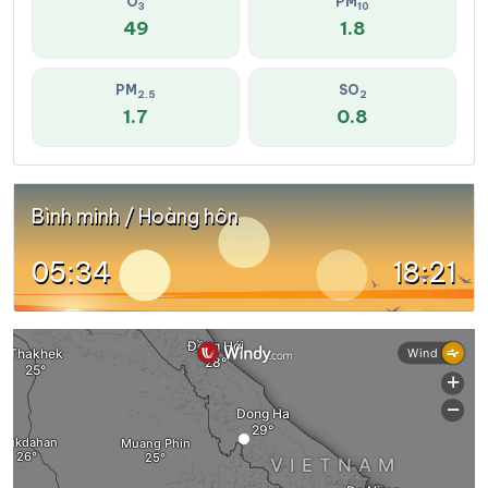
O
PM
3
10
49
1.8
PM
SO
2.5
2
1.7
0.8
Bình minh / Hoàng hôn
05:34
18:21