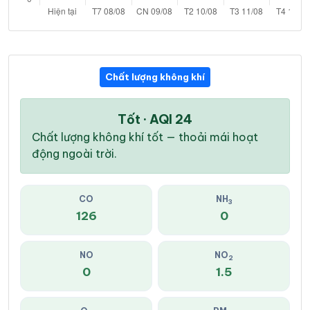
Chất lượng không khí
Tốt · AQI 24
Chất lượng không khí tốt — thoải mái hoạt
động ngoài trời.
CO
NH
3
126
0
NO
NO
2
0
1.5