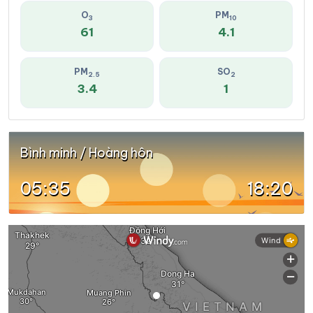
O
PM
3
10
61
4.1
PM
SO
2.5
2
3.4
1
Bình minh / Hoàng hôn
05:35
18:20