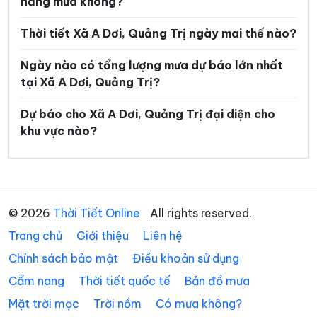
năng mưa không?
Xã Tà Rụt
Xã Tân Gianh
Xã Tân Lập
Xã Thượng Trạch
Thời tiết Xã A Dơi, Quảng Trị ngày mai thế nào?
Xã Triệu Bình
Xã Triệu Cơ
Ngày nào có tổng lượng mưa dự báo lớn nhất
tại Xã A Dơi, Quảng Trị?
Xã Triệu Phong
Xã Trung Thuần
Dự báo cho Xã A Dơi, Quảng Trị đại diện cho
Xã Trường Ninh
Xã Trường Phú
khu vực nào?
Xã Tuyên Bình
Xã Tuyên Hóa
Xã Tuyên Lâm
Xã Tuyên Phú
Xã Tuyên Sơn
Xã Vĩnh Định
© 2026
Thời Tiết Online
All rights reserved.
Xã Vĩnh Hoàng
Xã Vĩnh Linh
Trang chủ
Giới thiệu
Liên hệ
Xã Vĩnh Thủy
Chính sách bảo mật
Điều khoản sử dụng
Cẩm nang
Thời tiết quốc tế
Bản đồ mưa
Mặt trời mọc
Trời nồm
Có mưa không?