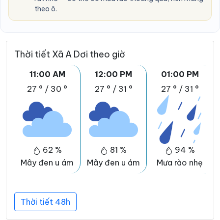
theo ô.
Thời tiết Xã A Dơi theo giờ
11:00 AM
12:00 PM
01:00 PM
27 °
/
30 °
27 °
/
31 °
27 °
/
31 °
62 %
81 %
94 %
Mây đen u ám
Mây đen u ám
Mưa rào nhẹ
Thời tiết 48h