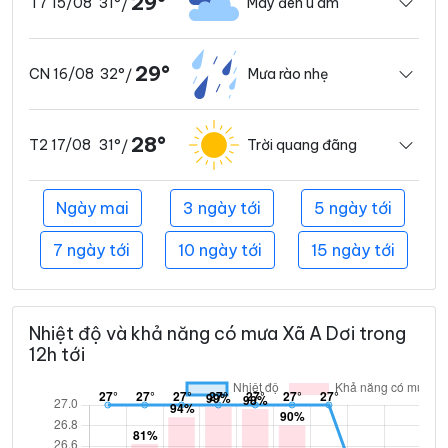
29°
31°
Mây đen u ám
T7 15/08
/
29°
32°
Mưa rào nhẹ
CN 16/08
/
28°
31°
Trời quang đãng
T2 17/08
/
Ngày mai
3 ngày tới
5 ngày tới
7 ngày tới
10 ngày tới
15 ngày tới
Nhiệt độ và khả năng có mưa Xã A Dơi trong
12h tới