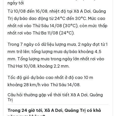
ngày tới
Xã Hướng Lập
Xã Hướng Phùng
Từ 10/08 đến 16/08, nhiệt độ tại Xã A Dơi, Quảng
Xã Khe Sanh
Xã Kim Điền
Trị dự báo dao động từ 24°C đến 30°C. Mức cao
nhất rơi vào Thứ Sáu 14/08 (30°C), còn mức thấp
Xã Kim Ngân
Xã Kim Phú
nhất rơi vào Thứ Ba 11/08 (24°C).
Xã La Lay
Xã Lao Bảo
Trong 7 ngày có dữ liệu lượng mưa, 2 ngày đạt từ 1
Xã Lệ Ninh
Xã Lệ Thủy
mm trở lên; tổng lượng mưa dự báo khoảng 4,5
Xã Lìa
Xã Mỹ Thủy
mm. Tổng lượng mưa trong ngày lớn nhất rơi vào
Thứ Hai 10/08, khoảng 2,2 mm.
Xã Nam Ba Đồn
Xã Nam Cửa Việt
Xã Nam Gianh
Xã Nam Hải Lăng
Tốc độ gió dự báo cao nhất ở độ cao 10 m
khoảng 28 km/h vào Thứ Sáu 14/08.
Xã Nam Trạch
Xã Ninh Châu
Câu hỏi thường gặp về thời tiết Xã A Dơi, Quảng
Xã Phong Nha
Xã Phú Trạch
Trị
Xã Quảng Trạch
Xã Sen Ngư
Trong 24 giờ tới, Xã A Dơi, Quảng Trị có khả