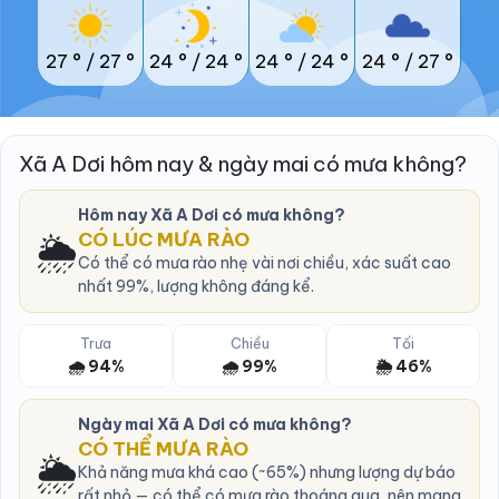
27 °
/
27 °
24 °
/
24 °
24 °
/
24 °
24 °
/
27 °
Xã A Dơi hôm nay & ngày mai có mưa không?
Hôm nay Xã A Dơi có mưa không?
🌦️
CÓ LÚC MƯA RÀO
Có thể có mưa rào nhẹ vài nơi chiều, xác suất cao
nhất 99%, lượng không đáng kể.
Trưa
Chiều
Tối
🌧️ 94%
🌧️ 99%
🌦️ 46%
Ngày mai Xã A Dơi có mưa không?
CÓ THỂ MƯA RÀO
🌦️
Khả năng mưa khá cao (~65%) nhưng lượng dự báo
rất nhỏ — có thể có mưa rào thoáng qua, nên mang