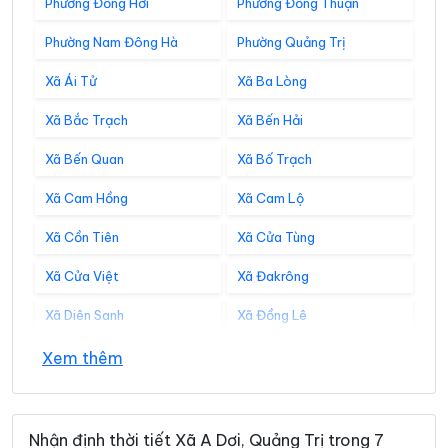
Phường Đồng Hới
Phường Đồng Thuận
Phường Nam Đông Hà
Phường Quảng Trị
Xã Ái Tử
Xã Ba Lòng
Xã Bắc Trạch
Xã Bến Hải
Xã Bến Quan
Xã Bố Trạch
Xã Cam Hồng
Xã Cam Lộ
Xã Cồn Tiên
Xã Cửa Tùng
Xã Cửa Việt
Xã Đakrông
Xã Diên Sanh
Xã Đồng Lê
Xã Đông Trạch
Xã Gio Linh
Xem thêm
Xã Hiếu Giang
Xã Hòa Trạch
Xã Hoàn Lão
Xã Hướng Hiệp
Nhận định thời tiết Xã A Dơi, Quảng Trị trong 7