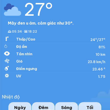
27°
Mây đen u ám, cảm giác như 30°.
🌅 05:34 · 🌇 18:22
Thấp/Cao
24°/27°
Độ ẩm
81%
Tầm nhìn
10 km
Gió
23.8 km/h
Điểm ngưng
23.46 °
UV
1.75
Nhiệt độ
Ngày
Đêm
Sáng
Tối