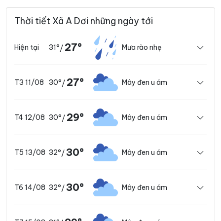
Thời tiết Xã A Dơi những ngày tới
27°
31°
Mưa rào nhẹ
Hiện tại
/
27°
30°
Mây đen u ám
T3 11/08
/
29°
30°
Mây đen u ám
T4 12/08
/
30°
32°
Mây đen u ám
T5 13/08
/
30°
32°
Mây đen u ám
T6 14/08
/