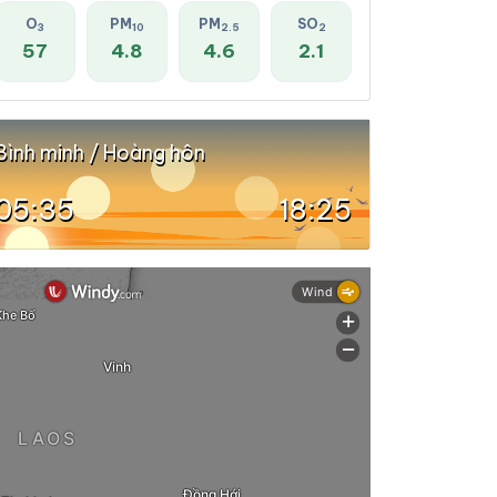
O
PM
PM
SO
3
10
2.5
2
57
4.8
4.6
2.1
Bình minh / Hoàng hôn
05:35
18:25