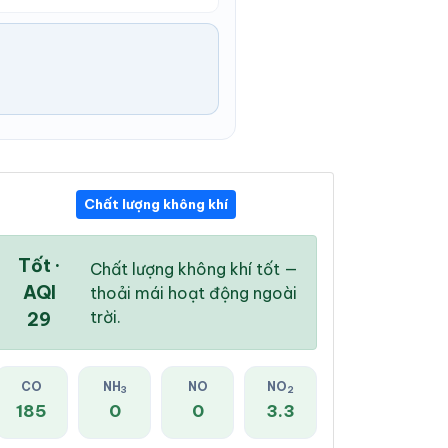
Chất lượng không khí
03:00 AM
04:00 AM
05:00 AM
26 °
/
31 °
26 °
/
31 °
25 °
/
30 °
Tốt ·
Chất lượng không khí tốt —
AQI
thoải mái hoạt động ngoài
trời.
29
69 %
68 %
64 %
CO
NH
NO
NO
3
2
Mưa rào nhẹ
Mây đen u ám
Mưa nhẹ
185
0
0
3.3