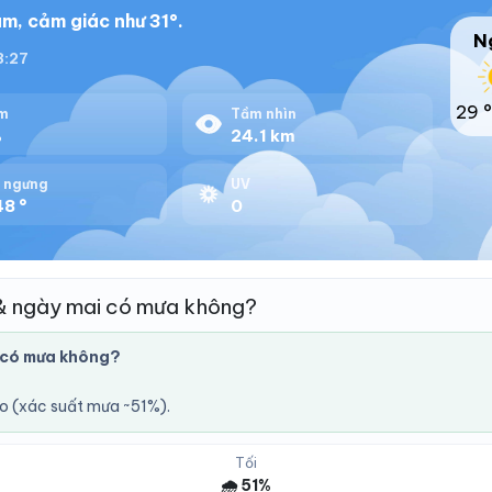
m, cảm giác như 31°.
N
18:27
29 °
m
Tầm nhìn
%
24.1 km
 ngưng
UV
48 °
0
& ngày mai có mưa không?
 có mưa không?
áo (xác suất mưa ~51%).
Tối
🌧️ 51%