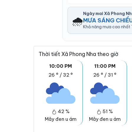
Ngày mai Xã Phong Nh
🌧️
MƯA SÁNG CHIỀ
Khả năng mưa cao nhất 7
Thời tiết Xã Phong Nha theo giờ
10:00 PM
11:00 PM
26 °
/
32 °
26 °
/
31 °
42 %
51 %
Mây đen u ám
Mây đen u ám