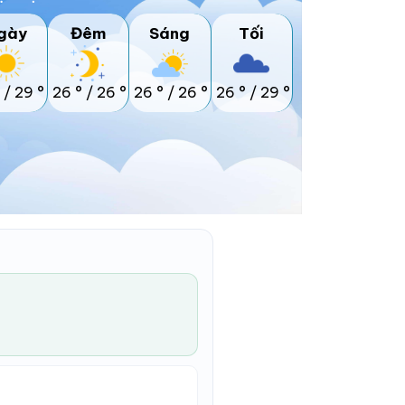
gày
Đêm
Sáng
Tối
/
29 °
26 °
/
26 °
26 °
/
26 °
26 °
/
29 °