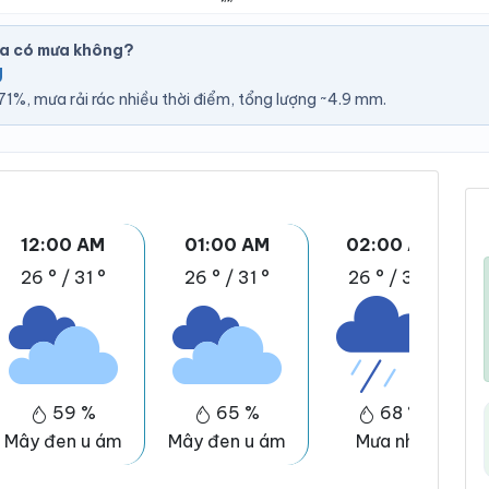
a có mưa không?
U
1%, mưa rải rác nhiều thời điểm, tổng lượng ~4.9 mm.
12:00 AM
01:00 AM
02:00 AM
26 °
/
31 °
26 °
/
31 °
26 °
/
31 °
59 %
65 %
68 %
Mây đen u ám
Mây đen u ám
Mưa nhẹ