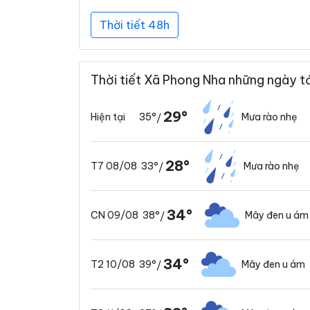
Thời tiết 48h
Thời tiết Xã Phong Nha những ngày t
29°
35°
Mưa rào nhẹ
Hiện tại
/
28°
33°
Mưa rào nhẹ
T7 08/08
/
34°
38°
Mây đen u ám
CN 09/08
/
34°
39°
Mây đen u ám
T2 10/08
/