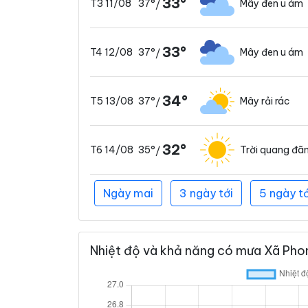
33°
37°
Mây đen u ám
T3 11/08
/
33°
37°
Mây đen u ám
T4 12/08
/
34°
37°
Mây rải rác
T5 13/08
/
32°
35°
Trời quang đã
T6 14/08
/
Ngày mai
3 ngày tới
5 ngày tớ
Nhiệt độ và khả năng có mưa Xã Phon