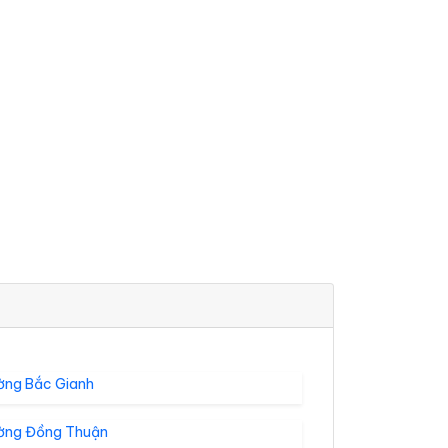
ờng Bắc Gianh
ờng Đồng Thuận