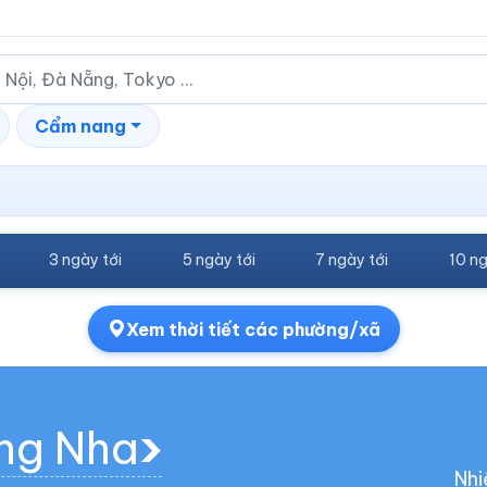
Cẩm nang
3 ngày tới
5 ngày tới
7 ngày tới
10 ng
Xem thời tiết các phường/xã
ong Nha
Nhi