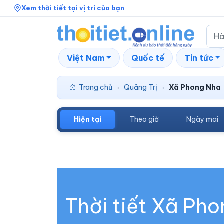
Xem thời tiết tại vị trí của bạn
Việt Nam
Quốc tế
Tin tức
Trang chủ
Quảng Trị
Xã Phong Nha
›
›
Hiện tại
Theo giờ
Ngày mai
Thời tiết Xã Ph