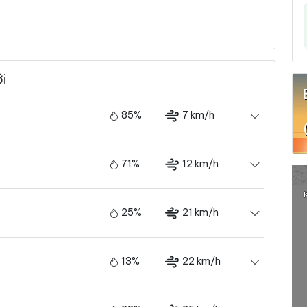
ới
85%
7 km/h
71%
12 km/h
25%
21 km/h
13%
22 km/h