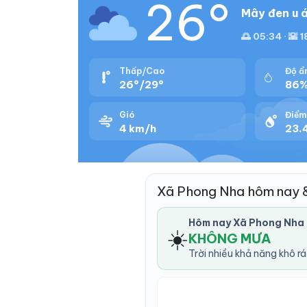
26°
Mây đen u á
🌅 05:34 · 🌇 
Thấp/Cao
Độ ẩ
26°/29°
86
Gió
Điểm
4 km/h
23.
Xã Phong Nha hôm nay 
Hôm nay Xã Phong Nha
☀️
KHÔNG MƯA
Trời nhiều khả năng khô r