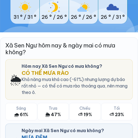
31 °
/
31 °
26 °
/
26 °
26 °
/
26 °
26 °
/
31 °
Xã Sen Ngư hôm nay & ngày mai có mưa
không?
Hôm nay Xã Sen Ngư có mưa không?
CÓ THỂ MƯA RÀO
🌦️
Khả năng mưa khá cao (~61%) nhưng lượng dự báo
rất nhỏ — có thể có mưa rào thoáng qua, nên mang
theo ô.
Sáng
Trưa
Chiều
Tối
🌧️ 61%
🌦️ 47%
⛅ 19%
⛅ 23%
Ngày mai Xã Sen Ngư có mưa không?
MƯA ĐÊM