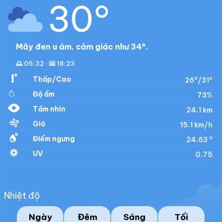
30°
Mây đen u ám, cảm giác như 34°.
🌅 05:32 · 🌇 18:23
Thấp/Cao
26°/31°
Độ ẩm
73%
Tầm nhìn
24.1 km
Gió
15.1 km/h
Điểm ngưng
24.63 °
UV
0.75
Nhiệt độ
Ngày
Đêm
Sáng
Tối