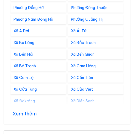
Phường Đồng Hới
Phường Đồng Thuận
Phường Nam Đông Hà
Phường Quảng Trị
Xã A Dơi
Xã Ái Tử
Xã Ba Lòng
Xã Bắc Trạch
Xã Bến Hải
Xã Bến Quan
Xã Bố Trạch
Xã Cam Hồng
Xã Cam Lộ
Xã Cồn Tiên
Xã Cửa Tùng
Xã Cửa Việt
Xã Đakrông
Xã Diên Sanh
Xã Đồng Lê
Xã Đông Trạch
Xem thêm
Xã Gio Linh
Xã Hiếu Giang