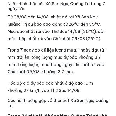
Xã Hòa Trạch
Xã Hoàn Lão
Nhận định thời tiết Xã Sen Ngư, Quảng Trị trong 7
ngày tới
Xã Hướng Hiệp
Xã Hướng Lập
Từ 08/08 đến 14/08, nhiệt độ tại Xã Sen Ngư,
Xã Hướng Phùng
Xã Khe Sanh
Quảng Trị dự báo dao động từ 26°C đến 35°C.
Mức cao nhất rơi vào Thứ Sáu 14/08 (35°C), còn
Xã Kim Điền
Xã Kim Ngân
mức thấp nhất rơi vào Chủ nhật 09/08 (26°C).
Xã Kim Phú
Xã La Lay
Trong 7 ngày có dữ liệu lượng mưa, 1 ngày đạt từ 1
Xã Lao Bảo
Xã Lệ Ninh
mm trở lên; tổng lượng mưa dự báo khoảng 3,7
Xã Lệ Thủy
Xã Lìa
mm. Tổng lượng mưa trong ngày lớn nhất rơi vào
Chủ nhật 09/08, khoảng 3,7 mm.
Xã Mỹ Thủy
Xã Nam Ba Đồn
Xã Nam Cửa Việt
Xã Nam Gianh
Tốc độ gió dự báo cao nhất ở độ cao 10 m
khoảng 27 km/h vào Thứ Sáu 14/08.
Xã Nam Hải Lăng
Xã Nam Trạch
Câu hỏi thường gặp về thời tiết Xã Sen Ngư, Quảng
Xã Ninh Châu
Xã Phong Nha
Trị
Xã Phú Trạch
Xã Quảng Trạch