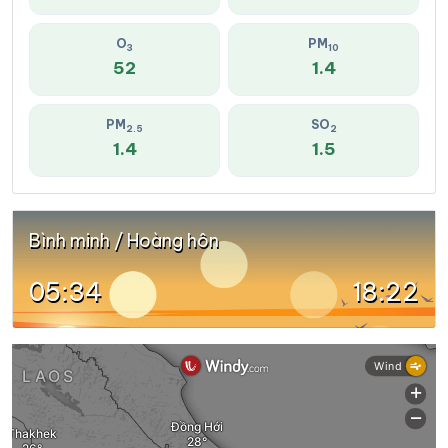
O
PM
3
10
52
1.4
PM
SO
2.5
2
1.4
1.5
Bình minh / Hoàng hôn
05:34
18:22