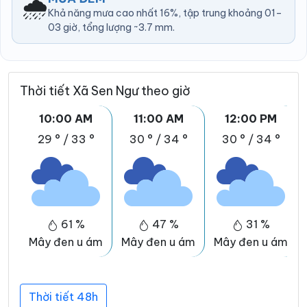
🌧️
Khả năng mưa cao nhất 16%, tập trung khoảng 01–
03 giờ, tổng lượng ~3.7 mm.
Thời tiết Xã Sen Ngư theo giờ
10:00 AM
11:00 AM
12:00 PM
29 °
/
33 °
30 °
/
34 °
30 °
/
34 °
61 %
47 %
31 %
Mây đen u ám
Mây đen u ám
Mây đen u ám
Thời tiết 48h