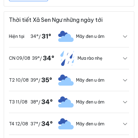
Thời tiết Xã Sen Ngư những ngày tới
31°
34°
Mây đen u ám
Hiện tại
/
34°
39°
Mưa rào nhẹ
CN 09/08
/
35°
39°
Mây đen u ám
T2 10/08
/
34°
38°
Mây đen u ám
T3 11/08
/
34°
37°
Mây đen u ám
T4 12/08
/