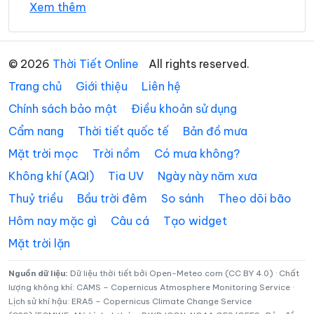
Xem thêm
Xã Đồng Lê
Xã Đông Trạch
32°
31°
Mây đen u ám
16:00
/
Xã Gio Linh
Xã Hiếu Giang
© 2026
Thời Tiết Online
All rights reserved.
Xã Hòa Trạch
Xã Hoàn Lão
32°
30°
Trời ít mây
17:00
/
Trang chủ
Giới thiệu
Liên hệ
Xã Hướng Hiệp
Xã Hướng Lập
Chính sách bảo mật
Điều khoản sử dụng
31°
29°
Mây rải rác
18:00
Cẩm nang
Thời tiết quốc tế
/
Bản đồ mưa
Xã Hướng Phùng
Xã Khe Sanh
Mặt trời mọc
Trời nồm
Có mưa không?
Xã Kim Điền
Xã Kim Ngân
Không khí (AQI)
Tia UV
Ngày này năm xưa
30°
28°
Mây rải rác
19:00
/
Xã Kim Phú
Xã La Lay
Thuỷ triều
Bầu trời đêm
So sánh
Theo dõi bão
Xã Lao Bảo
Xã Lệ Ninh
Hôm nay mặc gì
Câu cá
Tạo widget
30°
28°
Mây rải rác
20:00
/
Mặt trời lặn
Xã Lệ Thủy
Xã Lìa
Xã Mỹ Thủy
Xã Nam Ba Đồn
Nguồn dữ liệu:
Dữ liệu thời tiết bởi Open-Meteo.com (CC BY 4.0) · Chất
30°
28°
Mây rải rác
21:00
/
lượng không khí: CAMS – Copernicus Atmosphere Monitoring Service ·
Lịch sử khí hậu: ERA5 – Copernicus Climate Change Service
Xã Nam Cửa Việt
Xã Nam Gianh