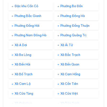
Đặc khu Cồn Cỏ
Phường Ba Đồn
31°
29°
Mây đen u ám
10:00
/
Phường Bắc Gianh
Phường Đông Hà
Phường Đồng Hới
Phường Đồng Thuận
31°
29°
Mây đen u ám
11:00
/
Phường Nam Đông Hà
Phường Quảng Trị
Xã A Dơi
Xã Ái Tử
32°
30°
Mây đen u ám
12:00
/
Xã Ba Lòng
Xã Bắc Trạch
Xã Bến Hải
Xã Bến Quan
33°
31°
Mây đen u ám
13:00
/
Xã Bố Trạch
Xã Cam Hồng
33°
31°
Mây đen u ám
14:00
/
Xã Cam Lộ
Xã Cồn Tiên
Xã Cửa Tùng
Xã Cửa Việt
34°
32°
Mây rải rác
15:00
/
Xã Đakrông
Xã Diên Sanh