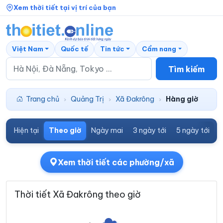
Xem thời tiết tại vị trí của bạn
Việt Nam
Quốc tế
Tin tức
Cẩm nang
Tìm kiếm
Trang chủ
Quảng Trị
Xã Đakrông
Hàng giờ
›
›
›
Hiện tại
Theo giờ
Ngày mai
3 ngày tới
5 ngày tới
7
Xem thời tiết các phường/xã
Thời tiết Xã Đakrông theo giờ