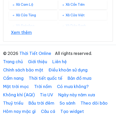
Xã Cam Lộ
Xã Cồn Tiên
Xã Cửa Tùng
Xã Cửa Việt
Xã Đakrông
Xã Diên Sanh
Xem thêm
Xã Đồng Lê
Xã Đông Trạch
Xã Gio Linh
Xã Hiếu Giang
© 2026
Thời Tiết Online
All rights reserved.
Xã Hòa Trạch
Xã Hoàn Lão
Trang chủ
Giới thiệu
Liên hệ
Xã Hướng Hiệp
Xã Hướng Lập
Chính sách bảo mật
Điều khoản sử dụng
Cẩm nang
Thời tiết quốc tế
Bản đồ mưa
Xã Hướng Phùng
Xã Khe Sanh
Mặt trời mọc
Trời nồm
Có mưa không?
Xã Kim Điền
Xã Kim Ngân
Không khí (AQI)
Tia UV
Ngày này năm xưa
Xã Kim Phú
Xã La Lay
Thuỷ triều
Bầu trời đêm
So sánh
Theo dõi bão
Xã Lao Bảo
Xã Lệ Ninh
Hôm nay mặc gì
Câu cá
Tạo widget