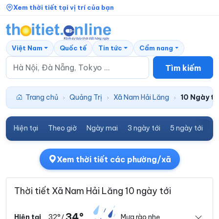
Xem thời tiết tại vị trí của bạn
Việt Nam
Quốc tế
Tin tức
Cẩm nang
Tìm kiếm
Trang chủ
Quảng Trị
Xã Nam Hải Lăng
10 Ngày tớ
›
›
›
Hiện tại
Theo giờ
Ngày mai
3 ngày tới
5 ngày tới
7
Xem thời tiết các phường/xã
Thời tiết Xã Nam Hải Lăng 10 ngày tới
34°
32°
Mưa rào nhẹ
Hiện tại
/