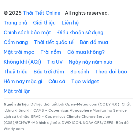
Xã Gio Linh
Xã Hiếu Giang
© 2026
Thời Tiết Online
All rights reserved.
Xã Hòa Trạch
Xã Hoàn Lão
Trang chủ
Giới thiệu
Liên hệ
Xã Hướng Hiệp
Xã Hướng Lập
Chính sách bảo mật
Điều khoản sử dụng
Cẩm nang
Thời tiết quốc tế
Bản đồ mưa
Xã Hướng Phùng
Xã Khe Sanh
Mặt trời mọc
Trời nồm
Có mưa không?
Xã Kim Điền
Xã Kim Ngân
Không khí (AQI)
Tia UV
Ngày này năm xưa
Xã Kim Phú
Xã La Lay
Thuỷ triều
Bầu trời đêm
So sánh
Theo dõi bão
Xã Lao Bảo
Xã Lệ Ninh
Hôm nay mặc gì
Câu cá
Tạo widget
Mặt trời lặn
Xã Lệ Thủy
Xã Lìa
Xã Mỹ Thủy
Xã Nam Ba Đồn
Nguồn dữ liệu:
Dữ liệu thời tiết bởi Open-Meteo.com (CC BY 4.0) · Chất
lượng không khí: CAMS – Copernicus Atmosphere Monitoring Service ·
Lịch sử khí hậu: ERA5 – Copernicus Climate Change Service
Xã Nam Cửa Việt
Xã Nam Gianh
(C3S)/ECMWF · Mô hình dự báo: DWD ICON, NOAA GFS/GEFS · Bản đồ:
Windy.com
Xã Nam Hải Lăng
Xã Nam Trạch