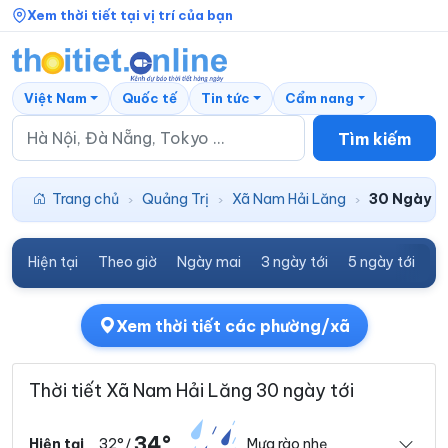
Xem thời tiết tại vị trí của bạn
Việt Nam
Quốc tế
Tin tức
Cẩm nang
Tìm kiếm
Trang chủ
Quảng Trị
Xã Nam Hải Lăng
30 Ngày tớ
›
›
›
Hiện tại
Theo giờ
Ngày mai
3 ngày tới
5 ngày tới
7
Xem thời tiết các phường/xã
Thời tiết Xã Nam Hải Lăng 30 ngày tới
34°
32°
Mưa rào nhẹ
Hiện tại
/