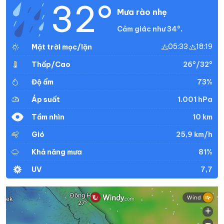
32°
Mưa rào nhẹ
Cảm giác như 34°.
05:33
18:19
Mặt trời mọc/lặn
26°/32°
Thấp/Cao
73%
Độ ẩm
1.001 hPa
Áp suất
10 km
Tầm nhìn
25,9 km/h
Gió
81%
Khả năng mưa
7,7
UV