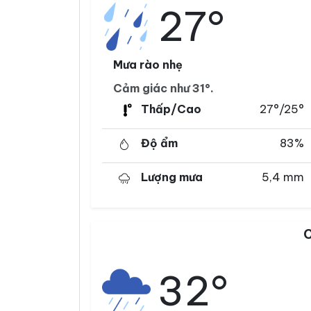
27°
Mưa rào nhẹ
Cảm giác như 31°.
Thấp/Cao
27°/25°
Độ ẩm
83%
Lượng mưa
5,4 mm
C
32°