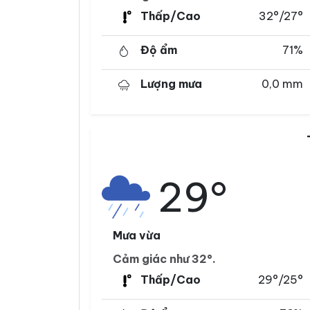
Thấp/Cao
32°/27°
Độ ẩm
71%
Lượng mưa
0,0 mm
29°
Mưa vừa
Cảm giác như 32°.
Thấp/Cao
29°/25°