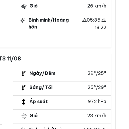
Gió
26 km/h
Bình minh/Hoàng
05:35
hôn
18:22
T3 11/08
Ngày/Đêm
29°/25°
Sáng/Tối
25°/29°
Áp suất
972 hPa
Gió
23 km/h