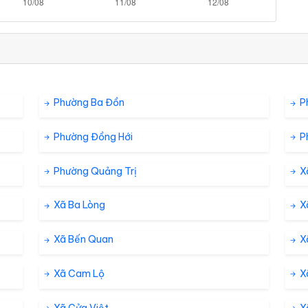
Phường Ba Đồn
P
Phường Đồng Hới
P
Phường Quảng Trị
X
Xã Ba Lòng
X
Xã Bến Quan
X
Xã Cam Lộ
X
Xã Cửa Việt
X