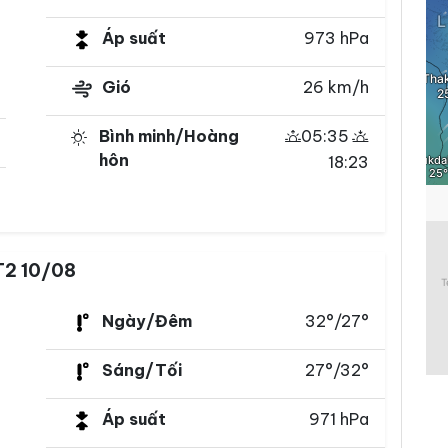
Áp suất
973 hPa
Gió
26 km/h
Bình minh/Hoàng
05:35
hôn
18:23
T2 10/08
Ngày/Đêm
32°/27°
Sáng/Tối
27°/32°
Áp suất
971 hPa