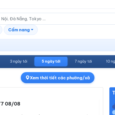
Cẩm nang
3 ngày tới
5 ngày tới
7 ngày tới
10 ng
Xem thời tiết các phường/xã
T
T7 08/08